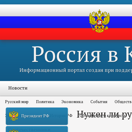
Россия в
Информационный портал создан при поддер
Новости
Русский мир
Политика
Экономика
События
Обществ
Нужен ли ру
Это интересно всем
История РФ
Объявления и конкурсы
Президент РФ
Соотечественники