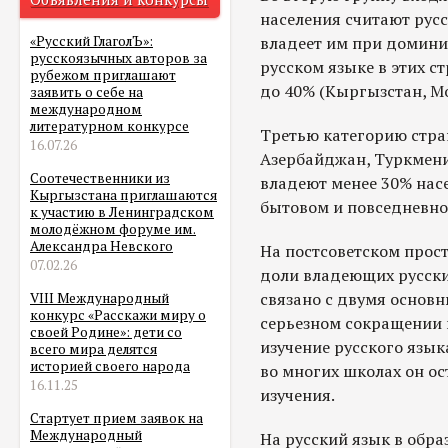
населения считают рус
владеет им при домини
«Русский ГлаголЪ»:
русскоязычных авторов за
русском языке в этих с
рубежом приглашают
до 40% (Кыргызстан, М
заявить о себе на
международном
литературном конкурсе
Третью категорию стран
16.07.26
Азербайджан, Туркмени
Соотечественники из
владеют менее 30% насе
Кыргызстана приглашаются
бытовом и повседневн
к участию в Ленинградском
молодёжном форуме им.
Александра Невского
На постсоветском прос
07.02.26
доли владеющих русски
связано с двумя основн
VIII Международный
конкурс «Расскажи миру о
серьезном сокращении 
своей Родине»: дети со
изучение русского язык
всего мира делятся
историей своего народа
во многих школах он о
16.11.25
изучения.
Стартует прием заявок на
Международный
На русский язык в обр