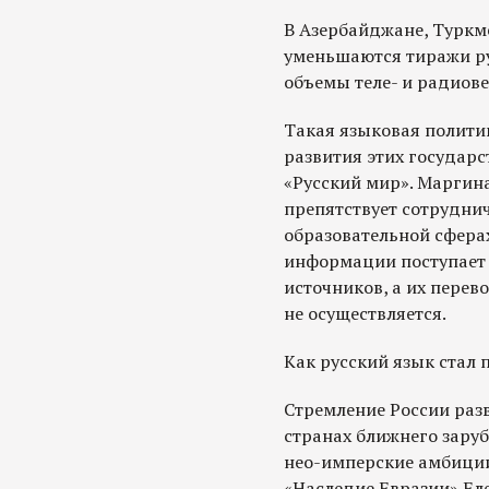
В Азербайджане, Туркм
уменьшаются тиражи р
объемы теле- и радиове
Такая языковая политик
развития этих государ
«Русский мир». Маргин
препятствует сотруднич
образовательной сферах
информации поступает
источников, а их перев
не осуществляется.
Как русский язык стал
Стремление России разв
странах ближнего зару
нео-имперские амбиции
«Наследие Евразии» Еле