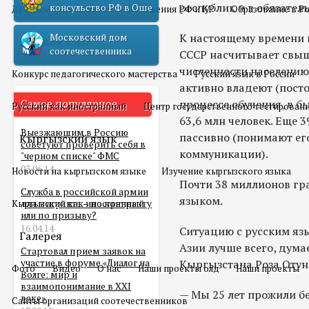
республик и в обязате
консульство РФ в Оше
Двойное гражданство
Отношения РФ и КР
Образование в Р
К настоящему времени 
Московский дом
Русский язык
соотечественника
СССР насчитывает свыш
численности населению
Конкурс педагогического мастерства
Русский язык в России
активно владеют (посто
Самое популярное
процессе обучения, в б
Русский как иностранный
Центр государственного тестирован
63,6 млн человек. Еще 
Выезжающим в Россию
пассивно (понимают его
Кыргызский язык
советуют проверить себя в
коммуникации).
"черном списке" ФМС
03.06.14
Новости на кыргызском языке
Изучение кыргызского языка
Почти 38 миллионов гр
Служба в российской армии
языком.
Кыргызский как иностранный
для мигранта – по контракту
или по призыву?
16.04.14
Ситуацию с русским яз
Галерея
Азии лучше всего, дума
Стартовал прием заявок на
участие в форуме «Диалог на
Кыргызстана Роза Отун
Фото
Видео
О нас
Наши проекты олд
Наши проекты
Волге: мир и
взаимопонимание в XXI
— Мы 25 лет прожили бе
веке»
Сайты организаций соотечественников