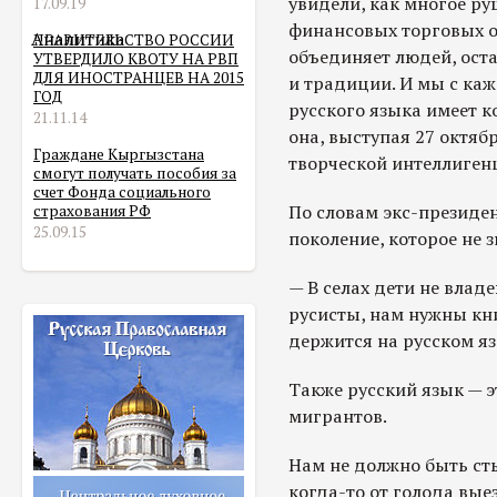
увидели, как многое ру
17.09.19
финансовых торговых от
Аналитика
ПРАВИТЕЛЬСТВО РОССИИ
объединяет людей, оста
УТВЕРДИЛО КВОТУ НА РВП
ДЛЯ ИНОСТРАНЦЕВ НА 2015
и традиции. И мы с ка
ГОД
русского языка имеет к
21.11.14
она, выступая 27 октяб
Граждане Кыргызстана
творческой интеллиген
смогут получать пособия за
счет Фонда социального
По словам экс-президен
страхования РФ
25.09.15
поколение, которое не з
— В селах дети не влад
русисты, нам нужны кн
держится на русском яз
Также русский язык — э
мигрантов.
Нам не должно быть ст
когда-то от голода вые