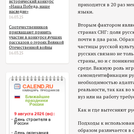
исторический конкурс
приходится в 20 раз ме
«Наша Победа, наше
языки.
наследие»
16.03.25
Вторым фактором являе
Соотечественников
странах СНГ: доля русск
приглашают принять
участие в конкурсе лучших
почти в два раза. Образ
рассказов о героях Великой
частицы русской культ
Отечественной войны
русских связано не тол
16.03.25
страны, но и с пониже
среде. Важную роль игр
самоидентификации рус
необходимостью адапта
реальности, так как во
вуз или на работу треб
Как и где вытесняют ру
Подходы к использован
образом различается в 