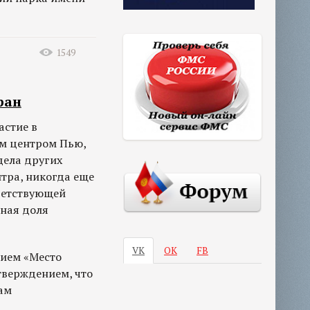
1549
ран
астие в
м центром Пью,
дела других
тра, никогда еще
ветствующей
ьная доля
VK
ОК
FB
нием «Место
тверждением, что
ам