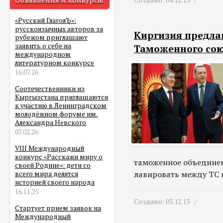
Создано: 04.12.13 /
«Русский ГлаголЪ»:
русскоязычных авторов за
Киргизия предла
рубежом приглашают
заявить о себе на
Таможенного со
международном
литературном конкурсе
16.07.26
Соотечественники из
Кыргызстана приглашаются
к участию в Ленинградском
молодёжном форуме им.
Александра Невского
07.02.26
VIII Международный
конкурс «Расскажи миру о
таможенное объединен
своей Родине»: дети со
лавировать между ТС 
всего мира делятся
историей своего народа
16.11.25
Создано: 03.12.13 /
Стартует прием заявок на
Международный