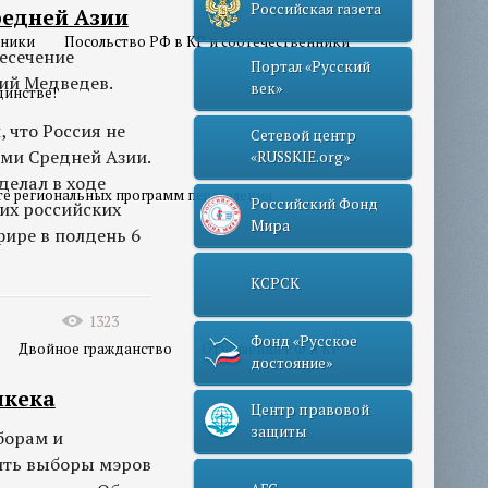
Российская газета
редней Азии
нники
Посольство РФ в КР и соотечественники
есечение
Портал «Русский
рий Медведев.
век»
динстве!
 что Россия не
Сетевой центр
ми Средней Азии.
«RUSSKIE.org»
делал в ходе
те региональных программ переселения
Российский Фонд
их российских
Мира
фире в полдень 6
КСРСК
1323
Фонд «Русское
Двойное гражданство
Отношения РФ и КР
достояние»
шкека
Центр правовой
защиты
борам и
ить выборы мэров