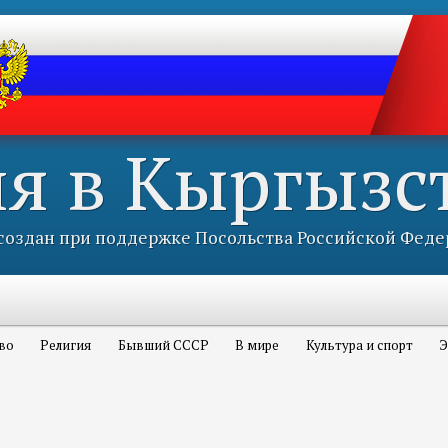
ия в Кыргызс
оздан при поддержке Посольства Российской Феде
во
Религия
Бывший СССР
В мире
Культура и спорт
Э