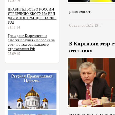
17.09.19
ПРАВИТЕЛЬСТВО РОССИИ
разделяют.
УТВЕРДИЛО КВОТУ НА РВП
ДЛЯ ИНОСТРАНЦЕВ НА 2015
ГОД
Создано: 05.12.13 /
21.11.14
Граждане Кыргызстана
смогут получать пособия за
В Киргизии мэр 
счет Фонда социального
страхования РФ
отставку
25.09.15
махинациях: по данны