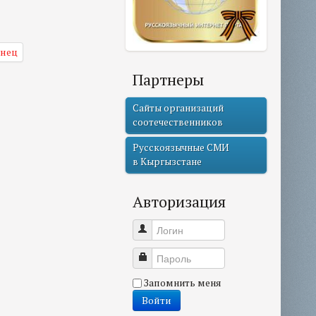
онец
Партнеры
Сайты организаций
соотечественников
Русскоязычные СМИ
в Кыргызстане
Авторизация
Логин
Пароль
Запомнить меня
Войти