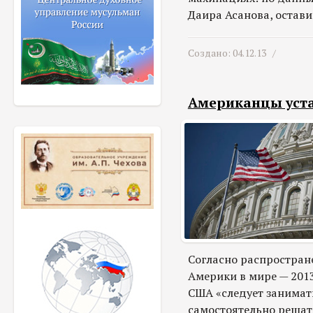
Даира Асанова, остав
Создано: 04.12.13 /
Американцы уста
Согласно распростран
Америки в мире — 201
США «следует занимат
самостоятельно решат