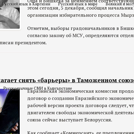
Оша и Бишкека за неимением соответствующе
Русский язык в Киргизии
Русский язык в мире
Великий и мог
этом сегодня, 5 декабря, сообщил начальник
организации избирательного процесса Мырз
Отметим, выборы градоначальников в Бишке
согласно закону об МСУ, определяются отде
дписан президентом.
лагает снять «барьеры» в Таможенном союз
Русскоязычные СМИ в Кыргызстане
Евразийская экономическая комиссия продо
договор о создании Евразийского экономичес
рабочей версии проекта договора следует, ч
двигателем свободы экономической деятель
союза сейчас выступает Белоруссия.
Как сообщает «Коммерсант», ее предложени