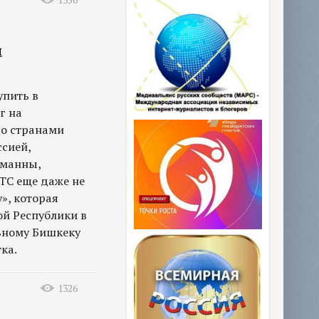
1356
м
упить в
г на
со странами
ссией,
уманны,
ТС еще даже не
», которая
й Республики в
ьному Бишкеку
ка.
1326