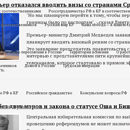
ьер отказался вводить визы со странами С
с соотечественниками
Россотрудничество РФ в КР и соотечестве
"Но мы планируем перейти к тому, чтобы пер
границы было по паспортам", - сказал Дмит
 соотечественников
Русский мир КР
Наша победа — в нашем е
Премьер-министр Дмитрий Медведев заявил,
планирует вводить визовый режим со страна
Это заявление председатель правительства с
овольного переселения в Россию
Территории вселения
О рабо
интервью с представителями пяти крупнейш
телеканалов, которое стартовало в прямом э
твенников
Домой в Россию
Трудовая миграция
u.
о РФ в КР
Российское гражданство
Консульские вопросы РФ
без двух мэров и закона о статусе Оша и Би
изское гражданство
Центральная избирательная комиссия по вы
проведению референдумов не может назнач