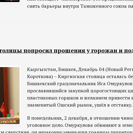
снять барьеры внутри Таможенного союза п
столицы попросил прощения у горожан и по
Кыргызстан, Бишкек, Декабрь 04 (Новый Рег
Короткова) – Киргизская столица осталась бе
Бишкекский градоначальник Иса Омуркулов
прославившийся закупкой дорогостоящих ц
пластиковых горшков и желанием привести 
знаменитый Ошский рынок, ушёл в отставку.
В понедельник, 2 декабря, в отношении чин
уголовное дело. Омуркулова обвиняют в зем
м следствия, он незаконно уменьшил границы территор