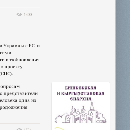
1400
и Украины с ЕС и
ители
ти возобновления
о проекту
(СПС).
 вопросам
го представители
еловека одна из
 продолжения