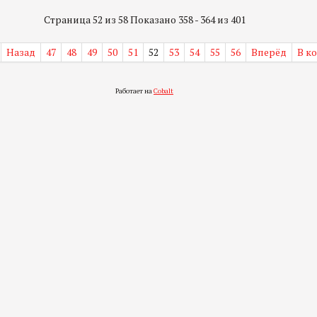
Страница 52 из 58 Показано 358 - 364 из 401
Назад
47
48
49
50
51
52
53
54
55
56
Вперёд
В к
Работает на
Cobalt