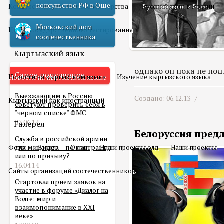
консульство РФ в Оше
Конкурс педагогического мастерства
Русский язык в России
Московский дом
Центр государственного тестирования
соотечественника
Кыргызский язык
однако он пока не по
Самое популярное
Новости на кыргызском языке
Изучение кыргызского языка
Выезжающим в Россию
Создано: 06.12.13 /
Кыргызский как иностранный
советуют проверить себя в
"черном списке" ФМС
03.06.14
Галерея
Белоруссия пред
Служба в российской армии
Фото
для мигранта – по контракту
Видео
О нас
Наши проекты олд
Наши проекты
или по призыву?
16.04.14
Сайты организаций соотечественников
Стартовал прием заявок на
участие в форуме «Диалог на
Волге: мир и
взаимопонимание в XXI
веке»