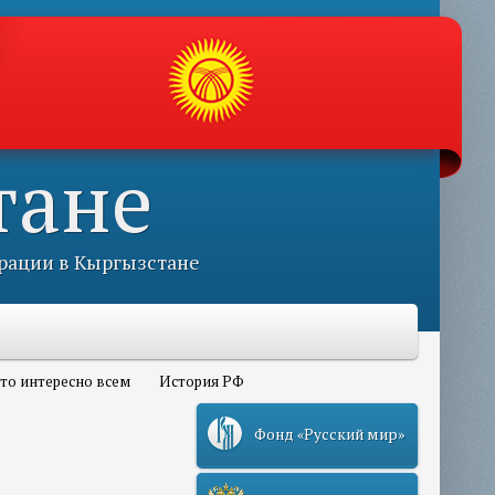
тане
рации в Кыргызстане
то интересно всем
История РФ
Фонд «Русский мир»