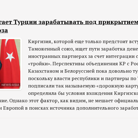
гает Турции зарабатывать под прикрытие
юза
Киргизия, которой еще только предстоит вст
Таможенный союз, ищет пути заработка дене
иностранных партнерах за счет интеграции 
«тройки». Перспективы объединения КР с Ро
Казахстаном и Белоруссией пока довольно т
поскольку власти республики и партнеры по 
подписали так называемую «дорожную карту
определила бы условия вхождения Киргизско
ие. Однако этот фактор, как видим, не мешает официал
и Европой в поисках источника дополнительного заработ