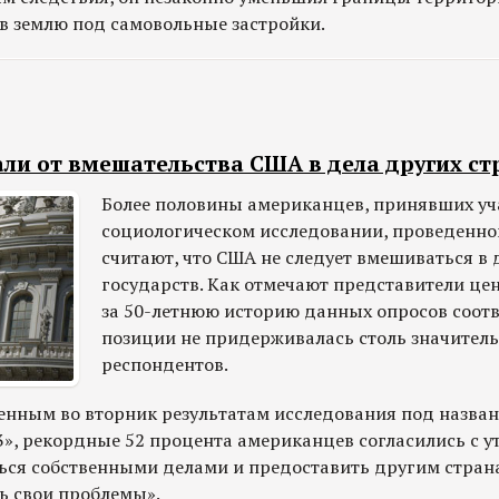
ив землю под самовольные застройки.
ли от вмешательства США в дела других ст
Более половины американцев, принявших уч
социологическом исследовании, проведенно
считают, что США не следует вмешиваться в 
государств. Как отмечают представители цен
за 50-летнюю историю данных опросов соот
позиции не придерживалась столь значител
респондентов.
енным во вторник результатам исследования под назва
3», рекордные 52 процента американцев согласились с у
ься собственными делами и предоставить другим стран
ь свои проблемы».