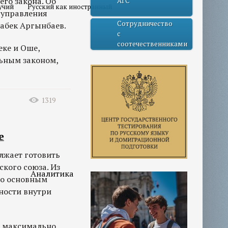
го закона. Об
АГС
учий
Русский как иностранный
 управления
Сотрудничество
абек Аргынбаев.
с
соотечественниками
ке и Оше,
льным законом,
1319
е
лжает готовить
кого союза. Из
Аналитика
то основным
ности внутри
я максимально