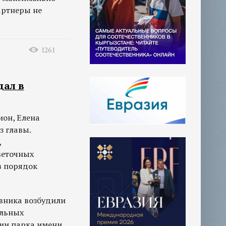
артнеры не
1261
дал в
ион, Елена
з главы.
,
веточных
в порядок
овника возбудили
ельных
ии парка имени