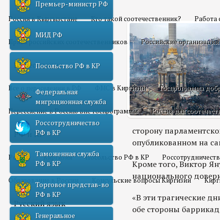
Премьер-министр РФ
Россия в Кыргызстане
Кто такой соотечественник?
Работа 
МИД РФ
Права российских соотечественников
Российские организации
Переселение
Посольство РФ в КР
Все о переселении в РФ
ФМС в Киргизии
Госпрограмма добр
Федеральная
миграционная служба
Переселение в Россию вне госпрограммы
Россия для соотечес
Россотрудничество
сторону парламентской
РФ в КР
РФ и КР
опубликованном на са
Таможенная служба
Россия
Киргизия
Посольство РФ в КР
Россотрудничеств
Кроме того, Виктор Я
РФ в КР
национального довери
Образование в России
Консульские вопросы Киргизии
Кирг
Торговое представ-во
РФ в КР
«В эти трагические дн
Русский язык
обе стороны баррикад
Генеральное