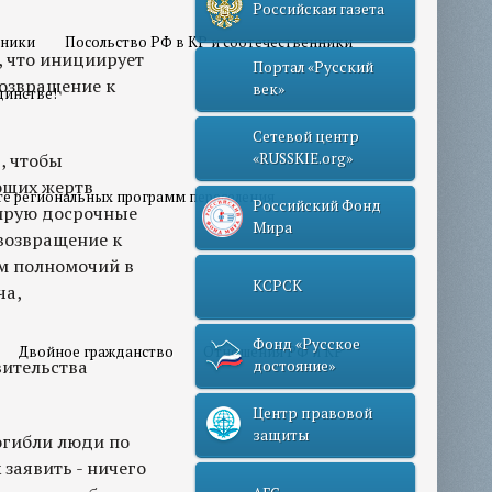
Российская газета
нники
Посольство РФ в КР и соотечественники
, что инициирует
Портал «Русский
возвращение к
век»
динстве!
Сетевой центр
, чтобы
«RUSSKIE.org»
ющих жертв
те региональных программ переселения
Российский Фонд
иирую досрочные
Мира
возвращение к
м полномочий в
КСРСК
ча,
Фонд «Русское
Двойное гражданство
Отношения РФ и КР
вительства
достояние»
Центр правовой
защиты
погибли люди по
заявить - ничего