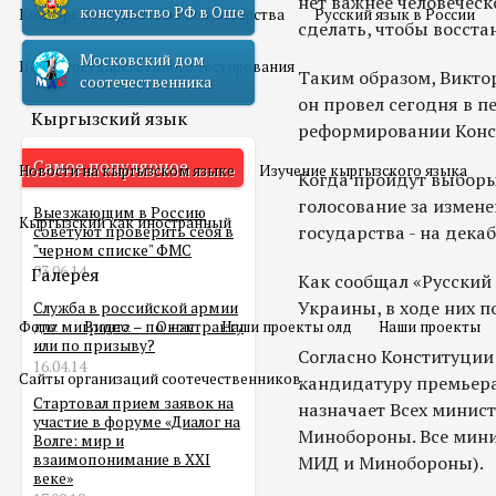
нет важнее человеческ
консульство РФ в Оше
Конкурс педагогического мастерства
Русский язык в России
сделать, чтобы восста
Московский дом
Центр государственного тестирования
Таким образом, Викто
соотечественника
он провел сегодня в п
Кыргызский язык
реформировании Конс
Самое популярное
Новости на кыргызском языке
Изучение кыргызского языка
Когда пройдут выборы
голосование за измен
Выезжающим в Россию
Кыргызский как иностранный
государства - на декаб
советуют проверить себя в
"черном списке" ФМС
03.06.14
Галерея
Как сообщал «Русский
Украины, в ходе них по
Служба в российской армии
Фото
для мигранта – по контракту
Видео
О нас
Наши проекты олд
Наши проекты
или по призыву?
Согласно Конституции 
16.04.14
Сайты организаций соотечественников
кандидатуру премьера
Стартовал прием заявок на
назначает Всех минист
участие в форуме «Диалог на
Минобороны. Все мини
Волге: мир и
взаимопонимание в XXI
МИД и Минобороны).
веке»