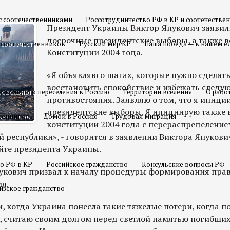
с соотечественниками
Россотрудничество РФ в КР и соотечестве
Президент Украины Виктор Янукович заявил
досрочные президентские выборы, а также 
 соотечественников
Русский мир КР
Наша победа — в нашем е
Конституции 2004 года.
«Я объявляю о шагах, которые нужно сделать
восстановить спокойствие и избежать следу
овольного переселения в Россию
Территории вселения
О рабо
противостояния. Заявляю о том, что я иниц
президентские выборы. Я инициирую также 
твенников
Домой в Россию
Трудовая миграция
конституции 2004 года с перераспределение
 республики», - говорится в заявлении Виктора Янукови
йте президента Украины.
о РФ в КР
Российское гражданство
Консульские вопросы РФ
нукович призвал к началу процедуры формирования пра
я.
изское гражданство
и, когда Украина понесла такие тяжелые потери, когда 
, считаю своим долгом перед светлой памятью погибших 