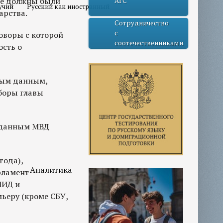
 не должны были
АГС
учий
Русский как иностранный
арства.
Сотрудничество
с
оворы с которой
соотечественниками
ость о
рым данным,
ыборы главы
о данным МВД
года),
Аналитика
рламент
МИД и
ьеру (кроме СБУ,