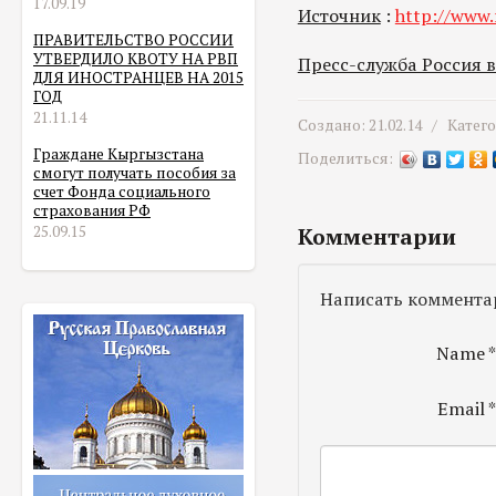
17.09.19
Источник
:
http://www.
ПРАВИТЕЛЬСТВО РОССИИ
УТВЕРДИЛО КВОТУ НА РВП
Пресс-служба Россия 
ДЛЯ ИНОСТРАНЦЕВ НА 2015
ГОД
21.11.14
Создано: 21.02.14 /
Катег
Граждане Кыргызстана
Поделиться:
смогут получать пособия за
счет Фонда социального
страхования РФ
25.09.15
Комментарии
Написать коммента
Name
Email