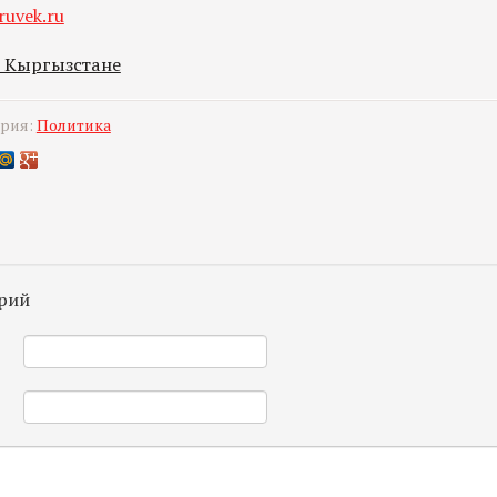
ruvek.ru
в Кыргызстане
ория:
Политика
рий
*
*