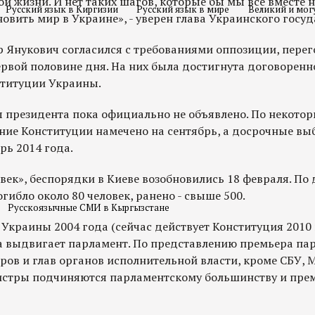
ой жизни. И нет таких шагов, которые бы мы все вместе
Русский язык в Киргизии
Русский язык в мире
Великий и мог
новить мир в Украине», - уверен глава Украинского госуд
р Янукович согласился с требованиями оппозиции, перег
ервой половине дня. На них была достигнута договоренн
титуции Украины.
 президента пока официально не объявлено. По некото
ение Конституции намечено на сентябрь, а досрочные в
рь 2014 года.
 век», беспорядки в Киеве возобновились 18 февраля. П
гибло около 80 человек, ранено - свыше 500.
Русскоязычные СМИ в Кыргызстане
Украины 2004 года (сейчас действует Конституция 2010 
 выдвигает парламент. По представлению премьера па
ров и глав органов исполнительной власти, кроме СБУ, 
стры подчиняются парламентскому большинству и прем