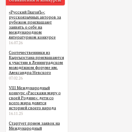
«Русский ГлаголЪ»:
русскоязычных авторов за
рубежом приглашают
заявить о себе на
международном
литературном конкурсе
16.07.26
Соотечественники из
Кыргызстана приглашаются
к участию в Ленинградском
молодёжном форуме им.
Александра Невского
07.02.26
VIII Международный
конкурс «Расскажи миру о
своей Родине»: дети со
всего мира делятся
историей своего народа
16.11.25
Стартует прием заявок на
Международный