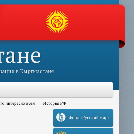
тане
рации в Кыргызстане
то интересно всем
История РФ
Фонд «Русский мир»