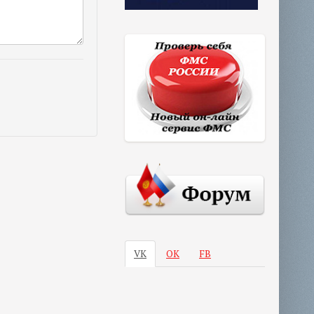
VK
ОК
FB