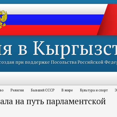
ия в Кыргызс
оздан при поддержке Посольства Российской Феде
во
Религия
Бывший СССР
В мире
Культура и спорт
Э
ала на путь парламентской