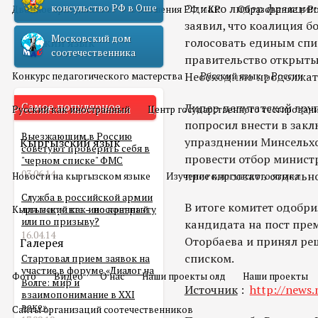
Однако лидер фракции
консульство РФ в Оше
Двойное гражданство
Отношения РФ и КР
Образование в Р
заявил, что коалиция 
Московский дом
Русский язык
голосовать единым спи
соотечественника
правительство открыты
Необходимо продолжать
Конкурс педагогического мастерства
Русский язык в России
Самое популярное
Лидер депутатской гру
Русский как иностранный
Центр государственного тестирован
попросил внести в зак
Выезжающим в Россию
упразднении Минсельхо
Кыргызский язык
советуют проверить себя в
провести отбор минист
"черном списке" ФМС
03.06.14
проголосовать отдельно
Новости на кыргызском языке
Изучение кыргызского языка
Служба в российской армии
В итоге комитет одобри
Кыргызский как иностранный
для мигранта – по контракту
или по призыву?
кандидата на пост пр
16.04.14
Оторбаева и принял ре
Галерея
списком.
Стартовал прием заявок на
участие в форуме «Диалог на
Фото
Видео
О нас
Наши проекты олд
Наши проекты
Волге: мир и
Источник
:
http://news.
взаимопонимание в XXI
веке»
Сайты организаций соотечественников