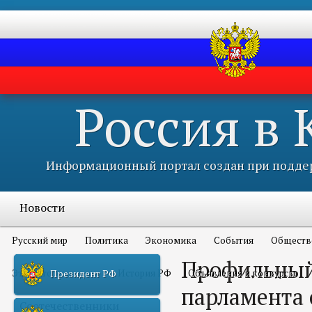
Россия в
Информационный портал создан при поддер
Новости
Русский мир
Политика
Экономика
События
Обществ
Профильный
Это интересно всем
История РФ
Объявления и конкурсы
Президент РФ
парламента 
Соотечественники