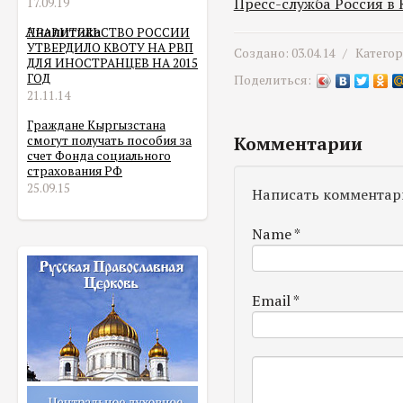
Пресс-служба Россия в
17.09.19
Аналитика
ПРАВИТЕЛЬСТВО РОССИИ
УТВЕРДИЛО КВОТУ НА РВП
Создано: 03.04.14 /
Катего
ДЛЯ ИНОСТРАНЦЕВ НА 2015
ГОД
Поделиться:
21.11.14
Граждане Кыргызстана
смогут получать пособия за
Комментарии
счет Фонда социального
страхования РФ
25.09.15
Написать комментар
Name
*
Email
*