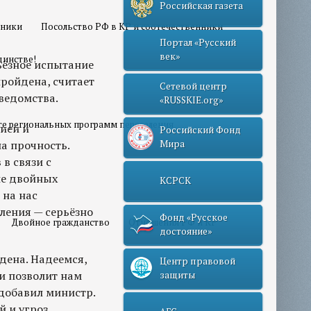
Российская газета
нники
Посольство РФ в КР и соотечественники
Портал «Русский
век»
динстве!
ьёзное испытание
пройдена, считает
Сетевой центр
ведомства.
«RUSSKIE.org»
те региональных программ переселения
ией и
Российский Фонд
а прочность.
Мира
в связи с
ие двойных
КСРСК
 на нас
ления — серьёзно
Фонд «Русское
Двойное гражданство
Отношения РФ и КР
достояние»
йдена. Надеемся,
Центр правовой
и позволит нам
защиты
 добавил министр.
 и угроз,