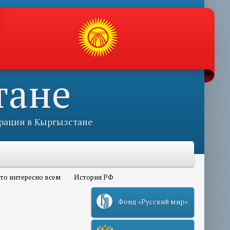
тане
рации в Кыргызстане
то интересно всем
История РФ
Фонд «Русский мир»