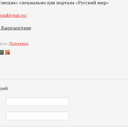
осмедиа» специально для портала «Русский мир»
usskiymir.ru/
в Кыргызстане
ория:
Политика
рий
*
*