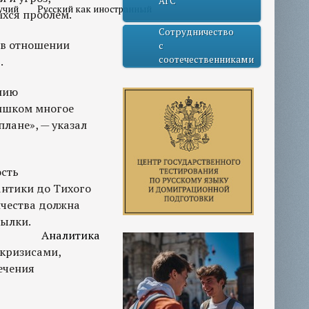
АГС
учий
Русский как иностранный
хся проблем.
Сотрудничество
 в отношении
с
соотечественниками
.
нию
лишком многое
плане», — указал
ость
антики до Тихого
ичества должна
сылки.
Аналитика
 кризисами,
ечения