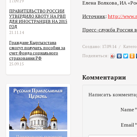
17.09.19
Елена Волкова, ИА «Р
ПРАВИТЕЛЬСТВО РОССИИ
Источник
:
http://www.r
УТВЕРДИЛО КВОТУ НА РВП
ДЛЯ ИНОСТРАНЦЕВ НА 2015
ГОД
Пресс-служба Россия 
21.11.14
Граждане Кыргызстана
Создано: 17.09.14 /
Катег
смогут получать пособия за
счет Фонда социального
Поделиться:
страхования РФ
25.09.15
Комментарии
Написать коммента
Name
Email