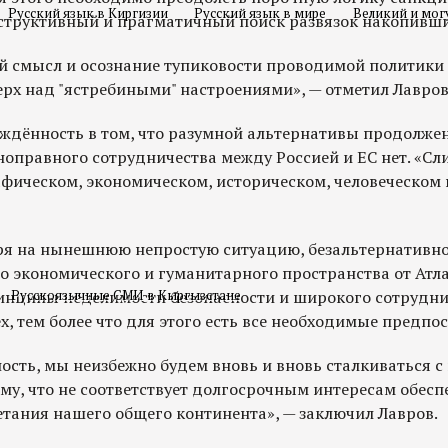
Русский язык в Киргизии
Русский язык в мире
Великий и мог
структивный и прагматичный поиск развязок накопивши
й смысл и осознание тупиковости проводимой политики
ерх над "ястребиными" настроениями», — отметил Лавров
еждённость в том, что разумной альтернативы продолже
оправного сотрудничества между Россией и ЕС нет. «С
афическом, экономическом, историческом, человеческом 
тря на нынешнюю непростую ситуацию, безальтернативн
 экономического и гуманитарного пространства от Атл
ринципы неделимости безопасности и широкого сотрудн
Русскоязычные СМИ в Кыргызстане
х, тем более что для этого есть все необходимые предпо
ость, мы неизбежно будем вновь и вновь сталкиваться с
у, что не соответствует долгосрочным интересам обесп
етания нашего общего континента», — заключил Лавров.