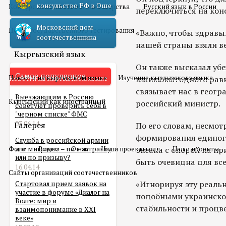
консульство РФ в Оше
Конкурс педагогического мастерства
Русский язык в России
переключиться на кон
Московский дом
Центр государственного тестирования
«Важно, чтобы здравы
соотечественника
нашей страны взяли в
Кыргызский язык
Он также высказал уб
Самое популярное
Новости на кыргызском языке
Изучение кыргызского языка
взаимовыгодного равн
связывает нас в геогр
Выезжающим в Россию
Кыргызский как иностранный
российский министр.
советуют проверить себя в
"черном списке" ФМС
03.06.14
Галерея
По его словам, несмо
формирования единого
Служба в российской армии
Фото
для мигранта – по контракту
Видео
О нас
Наши проекты олд
океана с опорой на п
Наши проекты
или по призыву?
быть очевидна для все
16.04.14
Сайты организаций соотечественников
«Игнорируя эту реальн
Стартовал прием заявок на
участие в форуме «Диалог на
подобными украинском
Волге: мир и
стабильности и процв
взаимопонимание в XXI
веке»