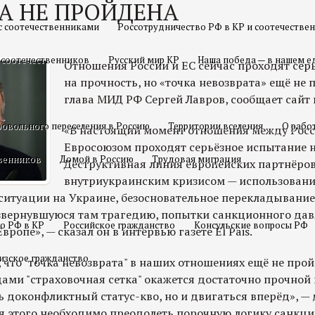
А НЕ ПРОЙДЕНА
с соотечественниками
Россотрудничество РФ в КР и соотечестве
 соотечественников
Русский мир КР
Наша победа — в нашем е
Отношения России и ЕС сейчас проходят сер
на прочность, но «точка невозврата» ещё не 
глава МИД РФ Сергей Лавров, сообщает сайт 
овольного переселения в Россию
Территории вселения
О рабо
«В настоящий момент отношения между Росс
Евросоюзом проходят серьёзное испытание н
твенников
Домой в Россию
Трудовая миграция
Деструктивная линия европейских партнёров 
внутриукраинским кризисом — использован
ситуации на Украине, безосновательное перекладывание
азвернувшуюся там трагедию, попытки санкционного дав
о РФ в КР
Российское гражданство
Консульские вопросы РФ
ропе», — сказал он в интервью газете El Pais.
изское гражданство
, что "точка невозврата" в наших отношениях ещё не про
ами "страховочная сетка" окажется достаточно прочной 
ь доконфликтный статус-кво, но и двигаться вперёд», —
я этого необходимо преодолеть порочную логику санкций