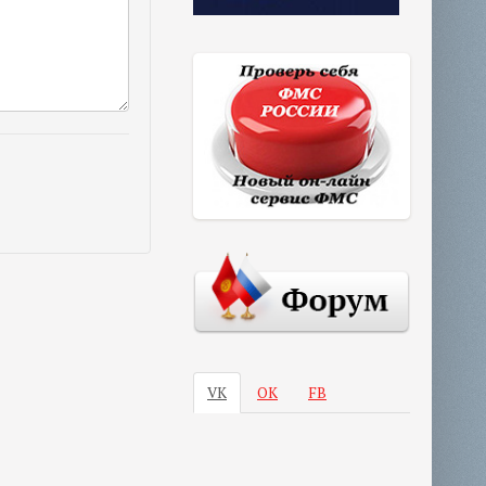
VK
ОК
FB