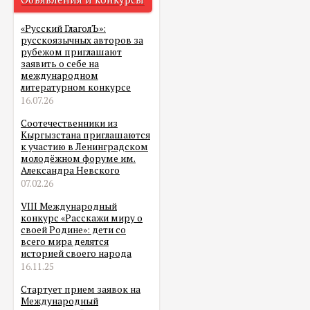
«Русский ГлаголЪ»:
русскоязычных авторов за
рубежом приглашают
заявить о себе на
международном
литературном конкурсе
16.07.26
Соотечественники из
Кыргызстана приглашаются
к участию в Ленинградском
молодёжном форуме им.
Александра Невского
07.02.26
VIII Международный
конкурс «Расскажи миру о
своей Родине»: дети со
всего мира делятся
историей своего народа
16.11.25
Стартует прием заявок на
Международный