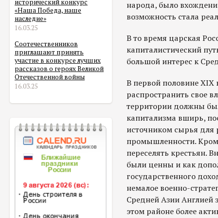
исторический конкурс
народа, было вхождение
«Наша Победа, наше
возможность стала реал
наследие»
16.03.25
В то время царская Рос
Соотечественников
капиталистический путь
приглашают принять
большой интерес к Сре
участие в конкурсе лучших
рассказов о героях Великой
Отечественной войны
В первой половине XIX 
16.03.25
распространить свое в
территории должны был
капитализма вширь, по
источником сырья для 
промышленности. Кроме
переселять крестьян. 
были ценны и как допо
государственного дохо
немалое военно-стратег
Средней Азии Англией 
этом районе более акти