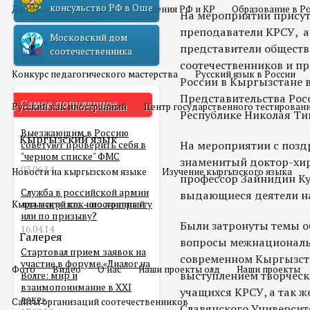
консульство РФ в Оше
Двойное гражданство
Отношения РФ и КР
Образование в Р
На мероприятии присут
преподаватели КРСУ, а
Московский дом
Русский язык
представители общест
соотечественника
соотечественников и п
Конкурс педагогического мастерства
Русский язык в России
России в Кыргызстане в
Представительства Рос
Самое популярное
Русский как иностранный
Центр государственного тестирован
Республике Николая Ти
Выезжающим в Россию
Кыргызский язык
На мероприятии с поз
советуют проверить себя в
"черном списке" ФМС
знаменитый доктор-хи
03.06.14
Новости на кыргызском языке
Изучение кыргызского языка
профессор Зайнидин Ку
Служба в российской армии
выдающиеся деятели на
Кыргызский как иностранный
для мигранта – по контракту
или по призыву?
Были затронуты темы о
16.04.14
Галерея
вопросы межнациональн
Стартовал прием заявок на
современном Кыргызст
участие в форуме «Диалог на
Фото
Видео
О нас
Наши проекты олд
Наши проекты
выступлением творческ
Волге: мир и
взаимопонимание в XXI
учащихся КРСУ, а так 
веке»
Сайты организаций соотечественников
Славянского Университ