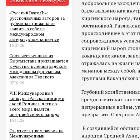
добровольное вхождение
было вызвано как внут
«Русский ГлаголЪ»:
киргизского народа, т
русскоязычных авторов за
рубежом приглашают
обстановкой. Разложен
заявить о себе на
происходившее в этот п
международном
литературном конкурсе
сопровождалось усилен
16.07.26
киргизский народ стона
кокандских ханов, зав
Соотечественники из
Кыргызстана приглашаются
отражалась на жизни на
к участию в Ленинградском
манапов между собой, 
молодёжном форуме им.
Александра Невского
группами Кокандского 
07.02.26
Глубокий хозяйственны
VIII Международный
конкурс «Расскажи миру о
среднеазиатских ханст
своей Родине»: дети со
непрерывные войны, у
всего мира делятся
превратить Среднюю Аз
историей своего народа
16.11.25
В создавшейся обстан
Стартует прием заявок на
народов Средней Азии, 
Международный