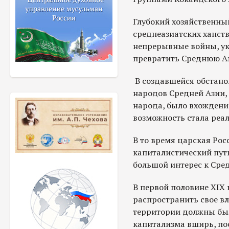
Глубокий хозяйственны
среднеазиатских ханст
непрерывные войны, у
превратить Среднюю Аз
В создавшейся обстан
народов Средней Азии, 
народа, было вхождение
возможность стала реал
В то время царская Рос
капиталистический путь
большой интерес к Сре
В первой половине XIX 
распространить свое в
территории должны был
капитализма вширь, по