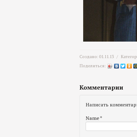
Создано: 01.11.13 /
Катего
Поделиться:
Комментарии
Написать комментар
Name
*