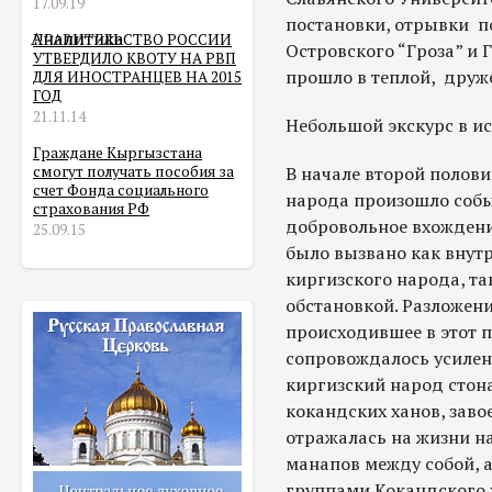
17.09.19
постановки, отрывки п
Аналитика
ПРАВИТЕЛЬСТВО РОССИИ
Островского “Гроза” и 
УТВЕРДИЛО КВОТУ НА РВП
прошло в теплой, друж
ДЛЯ ИНОСТРАНЦЕВ НА 2015
ГОД
21.11.14
Небольшой экскурс в и
Граждане Кыргызстана
смогут получать пособия за
В начале второй полови
счет Фонда социального
народа произошло собы
страхования РФ
добровольное вхождение
25.09.15
было вызвано как внут
киргизского народа, т
обстановкой. Разложен
происходившее в этот п
сопровождалось усилен
киргизский народ стона
кокандских ханов, зав
отражалась на жизни на
манапов между собой, 
группами Кокандского 