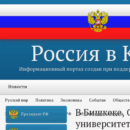
Россия в
Информационный портал создан при поддер
Новости
Русский мир
Политика
Экономика
События
Обществ
В Бишкеке, 
Это интересно всем
История РФ
Объявления и конкурсы
Президент РФ
университе
Соотечественники