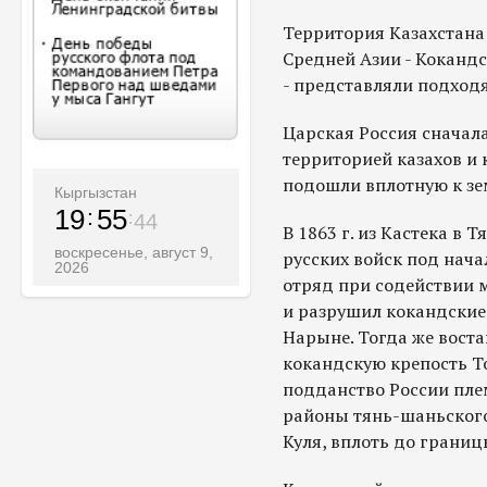
Территория Казахстана
Средней Азии - Кокандс
- представляли подход
Царская Россия сначала
территорией казахов и 
подошли вплотную к зе
Кыргызстан
19
55
46
В 1863 г. из Кастека в
воскресенье, август 9,
русских войск под нача
2026
отряд при содействии 
и разрушил кокандские
Нарыне. Тогда же вост
кокандскую крепость То
подданство России пле
районы тянь-шаньского
Куля, вплоть до границ