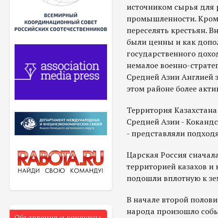
источником сырья для 
промышленности. Кроме
переселять крестьян. 
были ценны и как допо
государственного дохо
немалое военно-стратег
Средней Азии Англией 
этом районе более акти
Территория Казахстана
Средней Азии - Кокандс
- представляли подход
Царская Россия сначала
территорией казахов и 
подошли вплотную к зе
В начале второй полови
народа произошло собы
Объявления и конкурсы