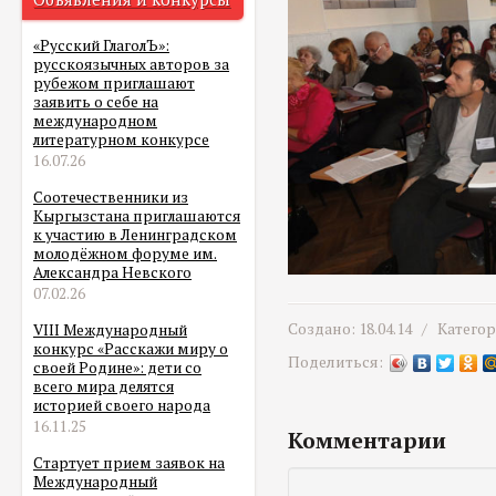
«Русский ГлаголЪ»:
русскоязычных авторов за
рубежом приглашают
заявить о себе на
международном
литературном конкурсе
16.07.26
Соотечественники из
Кыргызстана приглашаются
к участию в Ленинградском
молодёжном форуме им.
Александра Невского
07.02.26
Создано: 18.04.14 /
Катего
VIII Международный
конкурс «Расскажи миру о
Поделиться:
своей Родине»: дети со
всего мира делятся
историей своего народа
16.11.25
Комментарии
Стартует прием заявок на
Международный