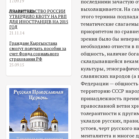
17.09.19
последними зачастую о
выхолащивается. На са
Аналитика
ПРАВИТЕЛЬСТВО РОССИИ
этого термина подпада
УТВЕРДИЛО КВОТУ НА РВП
ДЛЯ ИНОСТРАНЦЕВ НА 2015
тематические слагаемы
ГОД
приоритетом по сравне
21.11.14
зрения было бы неверно
Граждане Кыргызстана
необходимо отнести в 
смогут получать пособия за
общность, наличие бога
счет Фонда социального
страхования РФ
складывавшейся веками
25.09.15
культуры, этнографиче
славянских народов (а 
Федерации — общность 
территорию СССР народ
принадлежность преим
православной ветви хр
толерантности к други
укладов русских, прави
устоев, черт русского 
менталитета и многое д