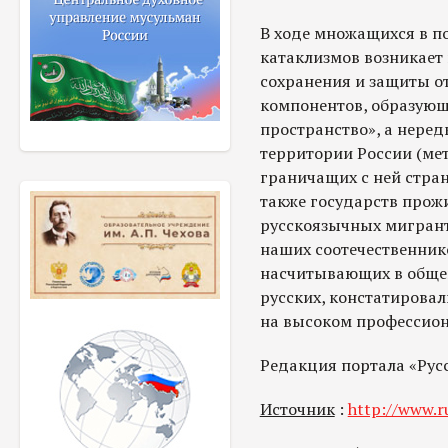
В ходе множащихся в п
катаклизмов возникает
сохранения и защиты от
компонентов, образующ
пространство», а нередк
территории России (мет
граничащих с ней стран
также государств прож
русскоязычных мигрант
наших соотечественник
насчитывающих в обще
русских, констатирова
на высоком профессион
Редакция портала «Рус
Источник
:
http://www.ru