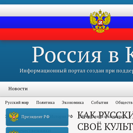
Россия в
Информационный портал создан при поддер
Новости
Русский мир
Политика
Экономика
События
Обществ
КАК РУССК
Это интересно всем
История РФ
Объявления и конкурсы
Президент РФ
СВОЁ КУЛЬ
Соотечественники