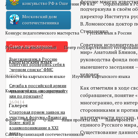
форуме многих известн
консульство РФ в Оше
Двойное гражданство
Отношения РФ и КР
Образование в Р
подчеркнула в своём о
директор Института рус
Московский дом
Русский язык
соотечественника
В. Ломоносова доктор п
Степаненко.
Конкурс педагогического мастерства
Русский язык в России
Советник исполнительн
Самое популярное
Русский как иностранный
Центр государственного тестирован
мир» Анатолий Блинов, 
руководства фонда поп
Выезжающим в Россию
Кыргызский язык
советуют проверить себя в
нынешнего заседания —
"черном списке" ФМС
человек.
03.06.14
Новости на кыргызском языке
Изучение кыргызского языка
Служба в российской армии
Как отметили в ходе св
Кыргызский как иностранный
для мигранта – по контракту
собравшиеся, понятие «
или по призыву?
16.04.14
многогранно, его инте
Галерея
сторонниками и проти
Стартовал прием заявок на
идентичности русских,
участие в форуме «Диалог на
Фото
Видео
О нас
Наши проекты олд
Наши проекты
Волге: мир и
единого Русского мира
взаимопонимание в XXI
Существование данного
веке»
Сайты организаций соотечественников