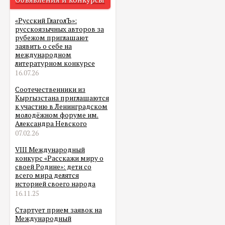
«Русский ГлаголЪ»:
русскоязычных авторов за
рубежом приглашают
заявить о себе на
международном
литературном конкурсе
16.07.26
Соотечественники из
Кыргызстана приглашаются
к участию в Ленинградском
молодёжном форуме им.
Александра Невского
07.02.26
VIII Международный
конкурс «Расскажи миру о
своей Родине»: дети со
всего мира делятся
историей своего народа
16.11.25
Стартует прием заявок на
Международный