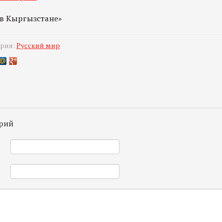
 в Кыргызстане»
ория:
Русский мир
рий
*
*