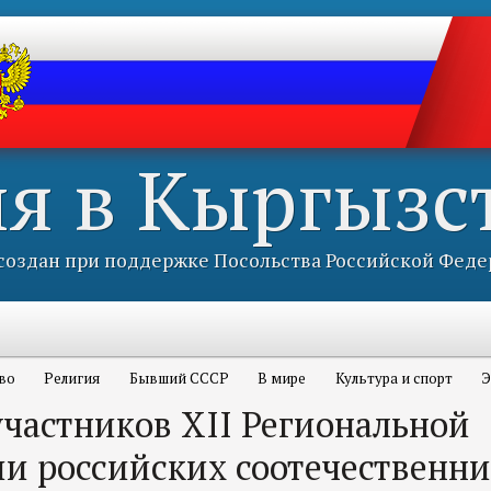
ия в Кыргызс
оздан при поддержке Посольства Российской Феде
во
Религия
Бывший СССР
В мире
Культура и спорт
Э
участников XII Региональной
и российских соотечественни