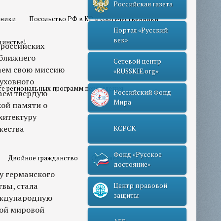
Российская газета
нники
Посольство РФ в КР и соотечественники
Портал «Русский
век»
динстве!
 российских
 ближнего
Сетевой центр
наем свою миссию
«RUSSKIE.org»
уховного
те региональных программ переселения
аем твердую
Российский Фонд
Мира
ой памяти о
хитектуру
жества
КСРСК
Фонд «Русское
Двойное гражданство
Отношения РФ и КР
достояние»
у германского
твы, стала
Центр правовой
защиты
международную
рой мировой