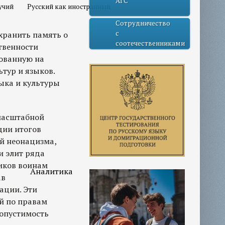
АГС
учий
Русский как иностранный
Сотрудничество
с
хранить память о
соотечественниками
твенности
нованную на
тур и языков.
ыка и культуры
 масштабной
ции итогов
й неонацизма,
и элит ряда
иков воинам
Аналитика
ав
ации. Эти
й по правам
опустимость