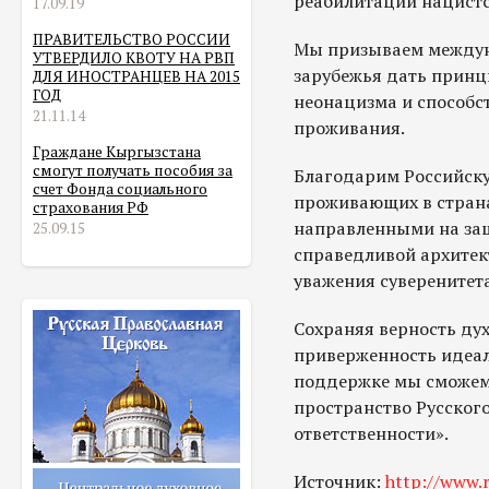
реабилитации нацистс
17.09.19
ПРАВИТЕЛЬСТВО РОССИИ
Мы призываем междун
УТВЕРДИЛО КВОТУ НА РВП
зарубежья дать принц
ДЛЯ ИНОСТРАНЦЕВ НА 2015
ГОД
неонацизма и способс
21.11.14
проживания.
Граждане Кыргызстана
смогут получать пособия за
Благодарим Российск
счет Фонда социального
проживающих в страна
страхования РФ
направленными на защ
25.09.15
справедливой архитек
уважения суверенитета
Сохраняя верность ду
приверженность идеала
поддержке мы сможем
пространство Русского
ответственности».
Источник:
http://www.r