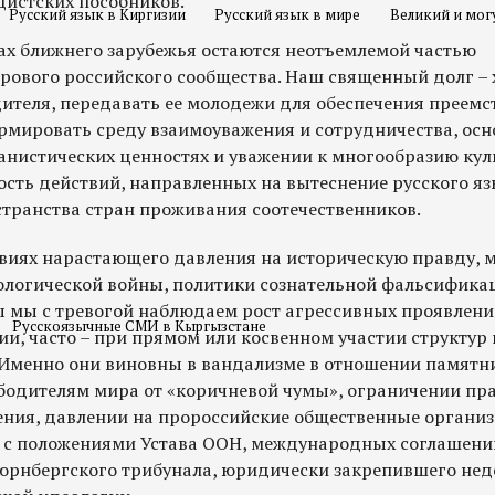
цистских пособников.
Русский язык в Киргизии
Русский язык в мире
Великий и мог
х ближнего зарубежья остаются неотъемлемой частью
ового российского сообщества. Наш священный долг – 
ителя, передавать ее молодежи для обеспечения преемс
ормировать среду взаимоуважения и сотрудничества, ос
анистических ценностях и уважении к многообразию куль
сть действий, направленных на вытеснение русского яз
странства стран проживания соотечественников.
овиях нарастающего давления на историческую правду,
логической войны, политики сознательной фальсифика
 мы с тревогой наблюдаем рост агрессивных проявлени
Русскоязычные СМИ в Кыргызстане
и, часто – при прямом или косвенном участии структур 
 Именно они виновны в вандализме в отношении памятн
бодителям мира от «коричневой чумы», ограничении пр
ения, давлении на пророссийские общественные организ
з с положениями Устава ООН, международных соглашени
юрнбергского трибунала, юридически закрепившего нед