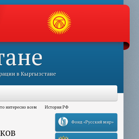
тане
рации в Кыргызстане
то интересно всем
История РФ
Фонд «Русский мир»
ков