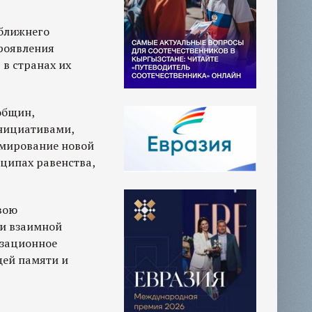
ближнего
роявления
в странах их
общин,
инициативами,
рмирование новой
ципах равенства,
вою
 и взаимной
изационное
щей памяти и