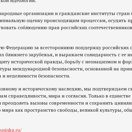
кой идеологии.
ародные организации и гражданские институты стран 
ипиальную оценку происходящим процессам, осудить п
твовать соблюдению прав российских соотечественников 
ую Федерацию за всестороннюю поддержку российских 
х ближнего зарубежья, и выражаем солидарность с ее 
иту исторической правды, борьбу с неонацизмом и фо
туры международной безопасности, основанной на прин
 и неделимости безопасности.
ховному и историческому наследию, мы подтверждаем с
м справедливости, мира и согласия. Только в единстве
 преодолеть вызовы современности и сохранить цивил
 мира как пространство свободы, великой культуры, об
usinkg.ru/