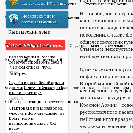
войны, героизации на
консульство РФ в Оше
Конкурс педагогического мастерства
Русский язык в России
Наши общины в страна
Московский дом
Центр государственного тестирования
многомиллионного мир
соотечественника
подвиге народа-побед
Кыргызский язык
поколений, а также ф
общечеловеческих гум
Самое популярное
Новости на кыргызском языке
Изучение кыргызского языка
Отмечаем недопустимо
из общественного про
Выезжающим в Россию
Кыргызский как иностранный
советуют проверить себя в
"черном списке" ФМС
Однако сегодня в усл
03.06.14
Галерея
информационно-психо
Служба в российской армии
Второй мировой войны
Фото
для мигранта – по контракту
Видео
О нас
Наши проекты олд
Наши проекты
ксенофобии и русофоби
или по призыву?
западных государств.
16.04.14
Сайты организаций соотечественников
Красной Армии – осво
Стартовал прием заявок на
русскоязычного насел
участие в форуме «Диалог на
Волге: мир и
действия идут вразре
взаимопонимание в XXI
человека и решений Н
веке»