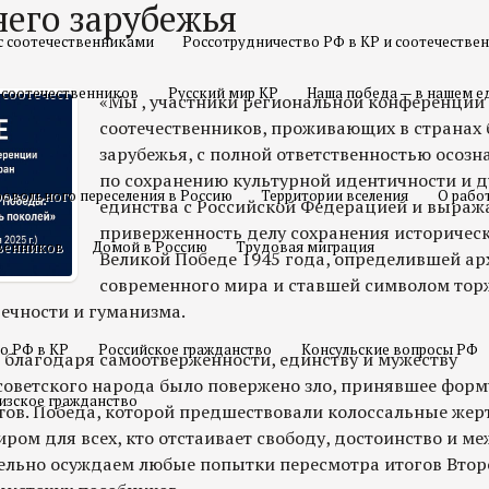
него зарубежья
с соотечественниками
Россотрудничество РФ в КР и соотечестве
 соотечественников
Русский мир КР
Наша победа — в нашем е
«Мы , участники региональной конференции
соотечественников, проживающих в странах
зарубежья, с полной ответственностью осоз
по сохранению культурной идентичности и д
овольного переселения в Россию
Территории вселения
О рабо
единства с Российской Федерацией и выраж
приверженность делу сохранения историческ
твенников
Домой в Россию
Трудовая миграция
Великой Победе 1945 года, определившей ар
современного мира и ставшей символом тор
ечности и гуманизма.
о РФ в КР
Российское гражданство
Консульские вопросы РФ
д благодаря самоотверженности, единству и мужеству
оветского народа было повержено зло, принявшее форм
изское гражданство
тов. Победа, которой предшествовали колоссальные жер
ром для всех, кто отстаивает свободу, достоинство и 
ельно осуждаем любые попытки пересмотра итогов Вто