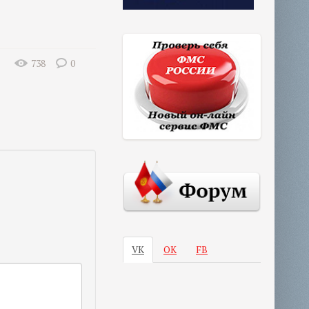
738
0
VK
ОК
FB