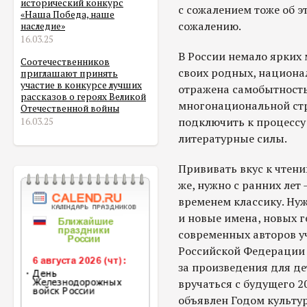
исторический конкурс
с сожалением тоже об эт
«Наша Победа, наше
сожалению.
наследие»
16.03.25
В России немало ярких
Соотечественников
своих родных, национал
приглашают принять
участие в конкурсе лучших
отражена самобытность
рассказов о героях Великой
многонациональной стр
Отечественной войны
подключить к процессу
16.03.25
литературные силы.
Прививать вкус к чтени
же, нужно с ранних лет 
временем классику. Ну
и новые имена, новых 
современных авторов у
Российской Федерации 
за произведения для де
вручаться с будущего 20
объявлен Годом культур