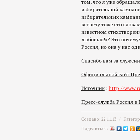
том, что я уже обращалс
избирательной кампании
избирательных кампаний
встречу тоже его словам
известном стихотворени
любовью!»? Это почему?
Россия, но она у нас одн
Спасибо вам за служени
Официальный сайт Пре
Источник
:
http://www.r
Пресс-служба Россия в
Создано: 22.11.13 /
Катего
Поделиться: