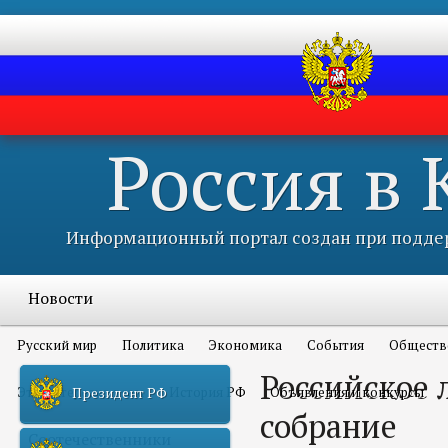
Россия в
Информационный портал создан при поддер
Новости
Русский мир
Политика
Экономика
События
Обществ
Российское 
Это интересно всем
История РФ
Объявления и конкурсы
Президент РФ
собрание
Соотечественники