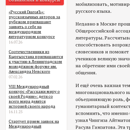
мобилизовать, мотивиро
русского языка.
«Русский ГлаголЪ»:
русскоязычных авторов за
рубежом приглашают
Недавно в Москве прош
заявить о себе на
Общероссийской ассоци
международном
литературном конкурсе
литературы. Рассчитыва
16.07.26
способствовать возрож
словесников и поможет
Соотечественники из
Кыргызстана приглашаются
учеников великую значи
к участию в Ленинградском
на обретение ими своей
молодёжном форуме им.
Александра Невского
общения.
07.02.26
И ещё очень важная тем
VIII Международный
конкурс «Расскажи миру о
многонационального н
своей Родине»: дети со
объединяющую роль, ф
всего мира делятся
гуманитарный контекст 
историей своего народа
16.11.25
вспомнить, что именно 
узнал Чингиза Айтмато
Стартует прием заявок на
Международный
Расула Гамзатова. Эта 