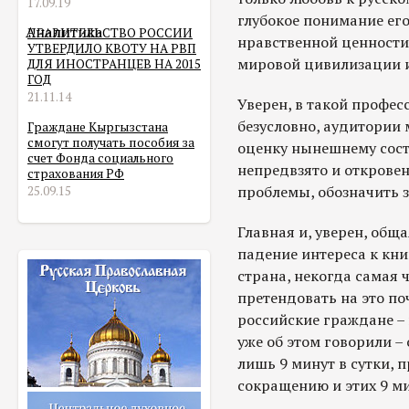
17.09.19
глубокое понимание его
Аналитика
ПРАВИТЕЛЬСТВО РОССИИ
нравственной ценности,
УТВЕРДИЛО КВОТУ НА РВП
мировой цивилизации и
ДЛЯ ИНОСТРАНЦЕВ НА 2015
ГОД
21.11.14
Уверен, в такой профе
безусловно, аудитории
Граждане Кыргызстана
смогут получать пособия за
оценку нынешнему сост
счет Фонда социального
непредвзято и открове
страхования РФ
проблемы, обозначить з
25.09.15
Главная и, уверен, обща
падение интереса к кни
страна, некогда самая 
претендовать на это поч
российские граждане – 
уже об этом говорили –
лишь 9 минут в сутки, 
сокращению и этих 9 ми