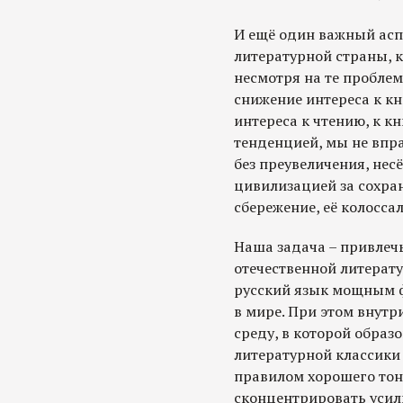
И ещё один важный аспе
литературной страны, ка
несмотря на те проблемы
снижение интереса к кн
интереса к чтению, к 
тенденцией, мы не впра
без преувеличения, нес
цивилизацией за сохран
сбережение, её колосс
Наша задача – привлеч
отечественной литерату
русский язык мощным 
в мире. При этом внут
среду, в которой образ
литературной классики
правилом хорошего тона
сконцентрировать уси