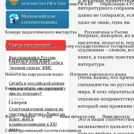
Я искренне приветствую
консульство РФ в Оше
Двойное гражданство
Отношения РФ и КР
Образование в Р
литературного собрани
давно не собирался, ес
Московский дом
Русский язык
даже не знаю, едва ли.
соотечественника
Конкурс педагогического мастерства
Русский язык в России
Впервые, наверное, во 
писатели, педагоги, пе
Самое популярное
Русский как иностранный
Центр государственного тестирован
художники – словом, вс
книге, к такому поист
Выезжающим в Россию
Кыргызский язык
советуют проверить себя в
литература.
"черном списке" ФМС
03.06.14
Новости на кыргызском языке
Изучение кыргызского языка
Очень важно, что приех
Служба в российской армии
специалисты по русской
Кыргызский как иностранный
для мигранта – по контракту
мира. Я хочу обратиться
или по призыву?
отдельно поприветствуе
16.04.14
Галерея
который они проявили 
Стартовал прием заявок на
участие в форуме «Диалог на
Фото
Видео
О нас
Наши проекты олд
Наши проекты
Это и наши соотечестве
Волге: мир и
взаимопонимание в XXI
называемого дальнего з
веке»
Сайты организаций соотечественников
только любовь к русско