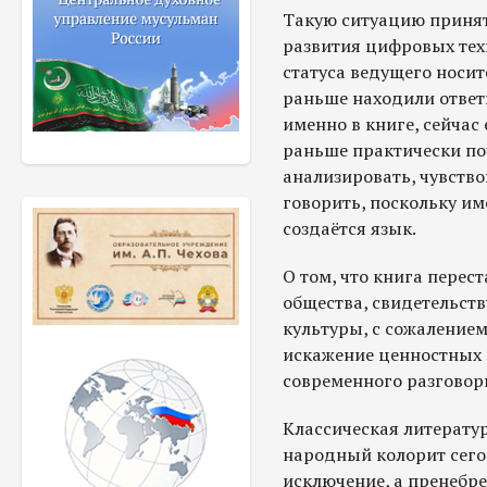
Такую ситуацию принят
развития цифровых тех
статуса ведущего носи
раньше находили ответ
именно в книге, сейчас 
раньше практически по
анализировать, чувство
говорить, поскольку им
создаётся язык.
О том, что книга перес
общества, свидетельств
культуры, с сожалением
искажение ценностных 
современного разговор
Классическая литерату
народный колорит сего
исключение, а пренебр