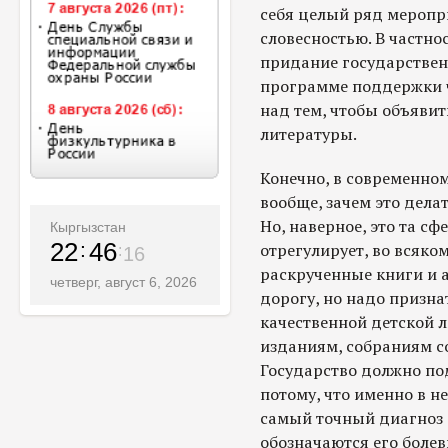
себя целый ряд меропри
словесностью. В частно
придание государствен
программе поддержки ч
над тем, чтобы объявит
литературы.
Конечно, в современном
вообще, зачем это делат
Но, наверное, это та сф
Кыргызстан
22
46
отрегулирует, во всяко
18
раскрученные книги и а
четверг, август 6, 2026
дорогу, но надо признат
качественной детской 
изданиям, собраниям с
Государство должно по
потому, что именно в н
самый точный диагноз 
обозначаются его болев