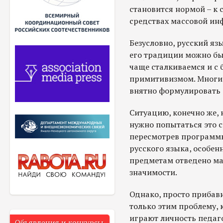
становится нормой – к 
средствах массовой ин
Безусловно, русский яз
его традиции можно бы
чаще сталкиваемся и с 
примитивизмом. Многи
внятно формулировать 
Ситуацию, конечно же, 
нужно попытаться это с
пересмотрев программ
русского языка, особен
предметам отведено ма
значимости.
Однако, просто прибави
только этим проблему, 
играют личность педаго
Объявления и конкурсы