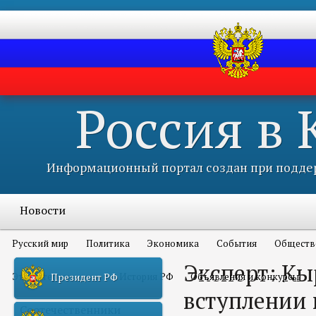
Россия в
Информационный портал создан при поддер
Новости
Русский мир
Политика
Экономика
События
Обществ
Эксперт: Кы
Это интересно всем
История РФ
Объявления и конкурсы
Президент РФ
вступлении
Соотечественники