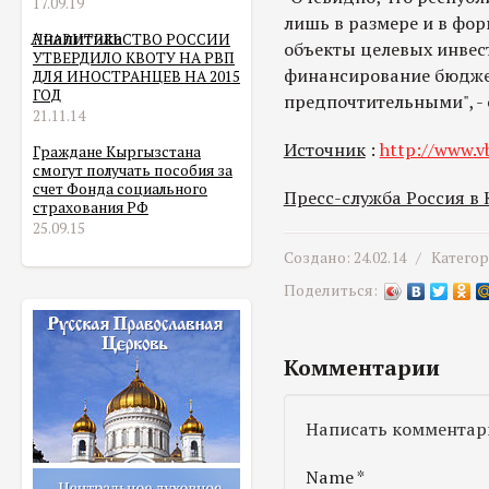
17.09.19
лишь в размере и в фо
Аналитика
ПРАВИТЕЛЬСТВО РОССИИ
объекты целевых инвес
УТВЕРДИЛО КВОТУ НА РВП
финансирование бюдже
ДЛЯ ИНОСТРАНЦЕВ НА 2015
ГОД
предпочтительными", - 
21.11.14
Источник
:
http://www.v
Граждане Кыргызстана
смогут получать пособия за
счет Фонда социального
Пресс-служба Россия в
страхования РФ
25.09.15
Создано: 24.02.14 /
Катего
Поделиться:
Комментарии
Написать комментар
Name
*