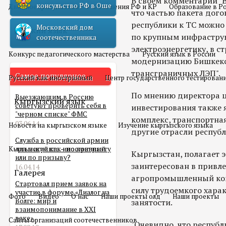
В своем комментарии "В
консульство РФ в Оше
Двойное гражданство
Отношения РФ и КР
Образование в Р
что частью пакета дог
республики к ТС можно
Московский дом
Русский язык
по крупным инфраструк
соотечественника
электроэнергетику, в с
Конкурс педагогического мастерства
Русский язык в России
модернизацию Бишкекс
трансграничных ЛЭП".
Самое популярное
Русский как иностранный
Центр государственного тестирован
По мнению директора 
Выезжающим в Россию
Кыргызский язык
советуют проверить себя в
инвестирования также
"черном списке" ФМС
комплекс, транспортна
03.06.14
Новости на кыргызском языке
Изучение кыргызского языка
другие отрасли республ
Служба в российской армии
Кыргызский как иностранный
для мигранта – по контракту
Кыргызстан, полагает э
или по призыву?
заинтересован в привл
16.04.14
Галерея
агропромышленный ком
Стартовал прием заявок на
силу трудоемкого харак
участие в форуме «Диалог на
Фото
Видео
О нас
Наши проекты олд
Наши проекты
Волге: мир и
занятости.
взаимопонимание в XXI
веке»
Сайты организаций соотечественников
"Очевидно, что республ