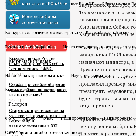
консульство РФ в Оше
Двойное гражданство
Отношения РФ и КР
Образование в Р
внутренние факторы, к
Только после этого мож
Московский дом
Русский язык
возможно ли воплощени
соотечественника
Кыргызстане. Сейчас го
Конкурс педагогического мастерства
Русский язык в России
Кыргызстане, но это не 
Самое популярное
Русский как иностранный
Центр государственного тестирован
Я вам приведу один пр
начальника РОВД назнача
Выезжающим в Россию
Кыргызский язык
назначают министра, и
советуют проверить себя в
"черном списке" ФМС
Президент не вмешивае
03.06.14
Новости на кыргызском языке
Изучение кыргызского языка
правительства. К приме
пригласил премьер-мин
Служба в российской армии
Кыргызский как иностранный
для мигранта – по контракту
президент. Безусловно,
или по призыву?
будет отражаться во все
16.04.14
Галерея
вице-премьер.
Стартовал прием заявок на
участие в форуме «Диалог на
Фото
Видео
О нас
Наши проекты олд
Наши проекты
Правительство готово к
Волге: мир и
недопущения майданаВ
взаимопонимание в XXI
веке»
Сайты организаций соотечественников
депутат парламента, л