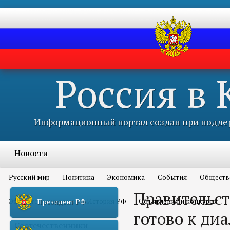
Россия в
Информационный портал создан при поддер
Новости
Русский мир
Политика
Экономика
События
Обществ
Правительст
Это интересно всем
История РФ
Объявления и конкурсы
Президент РФ
готово к ди
Соотечественники