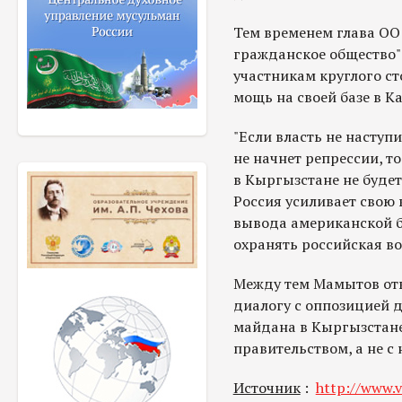
Тем временем глава ОО
гражданское общество
участникам круглого ст
мощь на своей базе в Ка
"Если власть не наступ
не начнет репрессии, т
в Кыргызстане не будет
Россия усиливает свою
вывода американской б
охранять российская вое
Между тем Мамытов отве
диалогу с оппозицией 
майдана в Кыргызстане
правительством, а не с 
Источник
:
http://www.v