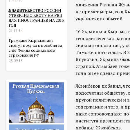
17.09.19
движения Равшан Жээнб
Аналитика
ПРАВИТЕЛЬСТВО РОССИИ
не примет меры, то в 
УТВЕРДИЛО КВОТУ НА РВП
украинских событий.
ДЛЯ ИНОСТРАНЦЕВ НА 2015
ГОД
21.11.14
"У Украины и Кыргызст
геополитическая распо
Граждане Кыргызстана
сильная оппозиция, у о
смогут получать пособия за
счет Фонда социального
Таможенного союза. В 2
страхования РФ
Янукович, Украина был
25.09.15
страной. Атамбаев тоже
года он ее сделал прези
Жээнбеков добавил, что
подотчетны обществу, о
другой политически и э
содержание и того, и др
даже сопровождают по 
института президентств
добавил Жээнбеков.