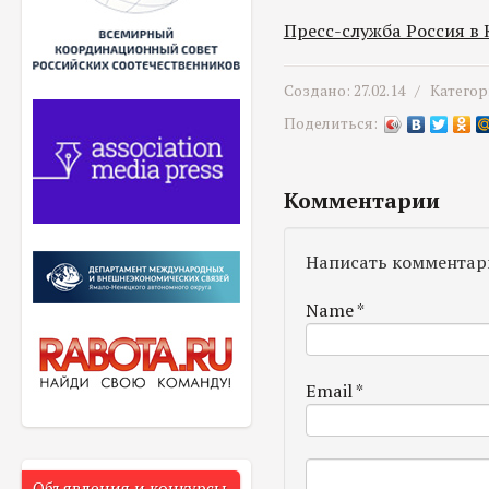
Пресс-служба Россия в
Создано: 27.02.14 /
Категор
Поделиться:
Комментарии
Написать комментар
Name
*
Email
*
Объявления и конкурсы