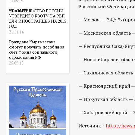
17.09.19
Российской Федерации
Аналитика
ПРАВИТЕЛЬСТВО РОССИИ
УТВЕРДИЛО КВОТУ НА РВП
— Москва — 34,5 % (про
ДЛЯ ИНОСТРАНЦЕВ НА 2015
ГОД
21.11.14
— Московская область —
Граждане Кыргызстана
— Республика Саха/Якут
смогут получать пособия за
счет Фонда социального
страхования РФ
— Новосибирская област
25.09.15
— Сахалинская область 
— Красноярский край — 
— Иркутская область — 
— Хабаровский край — 3
Источник
:
http://news.