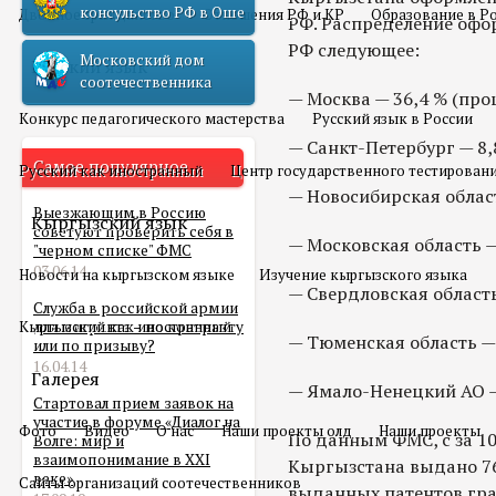
консульство РФ в Оше
Двойное гражданство
Отношения РФ и КР
Образование в Р
РФ. Распределение офо
РФ следующее:
Московский дом
Русский язык
соотечественника
— Москва — 36,4 % (про
Конкурс педагогического мастерства
Русский язык в России
— Санкт-Петербург — 8,
Самое популярное
Русский как иностранный
Центр государственного тестирован
— Новосибирская област
Выезжающим в Россию
Кыргызский язык
советуют проверить себя в
— Московская область —
"черном списке" ФМС
03.06.14
Новости на кыргызском языке
Изучение кыргызского языка
— Свердловская область
Служба в российской армии
Кыргызский как иностранный
для мигранта – по контракту
— Тюменская область — 
или по призыву?
16.04.14
Галерея
— Ямало-Ненецкий АО — 
Стартовал прием заявок на
участие в форуме «Диалог на
Фото
Видео
О нас
Наши проекты олд
Наши проекты
По данным ФМС, с за 1
Волге: мир и
взаимопонимание в XXI
Кыргызстана выдано 76,
веке»
Сайты организаций соотечественников
выданных патентов гр