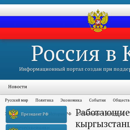
Россия в
Информационный портал создан при поддер
Новости
Русский мир
Политика
Экономика
События
Обществ
Работающие 
Это интересно всем
История РФ
Объявления и конкурсы
Президент РФ
кыргызстан
Соотечественники