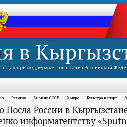
ия в Кыргызс
оздан при поддержке Посольства Российской Феде
во
Религия
Бывший СССР
В мире
Культура и спорт
Э
ю Посла России в Кыргызстан
енко информагентству «Sputn