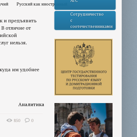
АГС
учий
Русский как иностранный
Сотрудничество
к и предъявить
с
соотечественниками
 В отличие от
сийской
луг нельзя.
 куда им удобнее
Аналитика
850
0