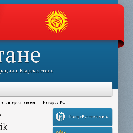
тане
рации в Кыргызстане
то интересно всем
История РФ
е
Фонд «Русский мир»
ik