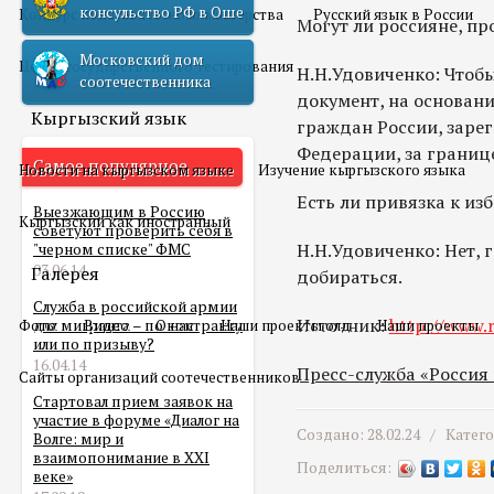
консульство РФ в Оше
Конкурс педагогического мастерства
Русский язык в России
Могут ли россияне, п
Московский дом
Центр государственного тестирования
Н.Н.Удовиченко: Чтоб
соотечественника
документ, на основани
Кыргызский язык
граждан России, заре
Федерации, за границе
Самое популярное
Новости на кыргызском языке
Изучение кыргызского языка
Есть ли привязка к из
Выезжающим в Россию
Кыргызский как иностранный
советуют проверить себя в
Н.Н.Удовиченко: Нет, 
"черном списке" ФМС
03.06.14
Галерея
добираться.
Служба в российской армии
Источник:
http://www.r
Фото
для мигранта – по контракту
Видео
О нас
Наши проекты олд
Наши проекты
или по призыву?
16.04.14
Пресс-служба «Россия
Сайты организаций соотечественников
Стартовал прием заявок на
участие в форуме «Диалог на
Создано: 28.02.24 /
Катег
Волге: мир и
взаимопонимание в XXI
Поделиться:
веке»