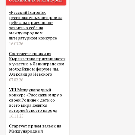
«Русский ГлаголЪ»:
русскоязычных авторов за
рубежом приглашают
заявить о себе на
международном
литературном конкурсе
16.07.26
Соотечественники из
Кыргызстана приглашаются
к участию в Ленинградском
молодёжном форуме им.
Александра Невского
07.02.26
VIII Международный
конкурс «Расскажи миру о
своей Родине»: дети со
всего мира делятся
историей своего народа
16.11.25
Стартует прием заявок на
Международный