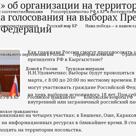
» об организации на террито
с соотечественниками
Россотрудничество РФ в КР и соотечестве
а голосования на выборах Пр
 Федерации
 соотечественников
Русский мир КР
Наша победа — в нашем е
Как граждане России смогут проголосовать 
овольного переселения в Россию
Территории вселения
О рабо
президента РФ в Кыргызстане?
твенников
Домой в Россию
Трудовая миграция
Н.Н.Удовиченко: Выборы будут проводиться в
марта, с 8:00 до 20:00 по местному времени.
могут участвовать граждане Российской Фе
на день выборов исполнилось 18 лет. При се
о РФ в КР
Российское гражданство
Консульские вопросы РФ
внутренний или заграничный российский па
изское гражданство
анизовано на четырех участках: в Бишкеке, Оше, Каракол
 на информационных ресурсах в ближайшее время. В ст
ходить на территории посольства.