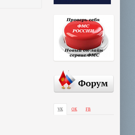
VK
ОК
FB