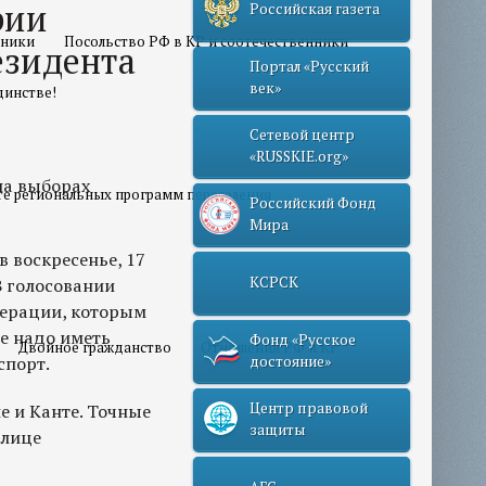
рии
Российская газета
нники
Посольство РФ в КР и соотечественники
езидента
Портал «Русский
век»
динстве!
Сетевой центр
«RUSSKIE.org»
на выборах
те региональных программ переселения
Российский Фонд
Мира
 воскресенье, 17
КСРСК
 В голосовании
дерации, которым
бе надо иметь
Фонд «Русское
Двойное гражданство
Отношения РФ и КР
спорт.
достояние»
Центр правовой
е и Канте. Точные
защиты
олице