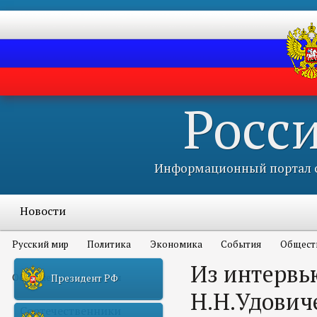
Росс
Информационный портал с
Новости
Русский мир
Политика
Экономика
События
Общест
Из интервь
Объявления и конкурсы
Президент РФ
Н.Н.Удович
Соотечественники