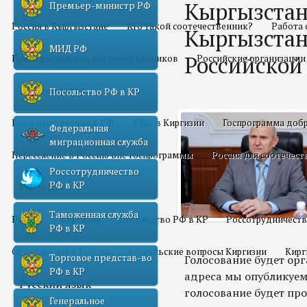
Кыргызстан
Премьер-министр РФ
Россия в Кыргызстане
Кто такой соотечественник?
Работа 
Кыргызстан
МИД РФ
Российской
Права российских соотечественников
Российские организации
Переселение
Посольство РФ в КР
Все о переселении в РФ
ФМС в Киргизии
Госпрограмма добр
Федеральная
миграционная служба
Переселение в Россию вне госпрограммы
Россия для соотечес
Россотрудничество
РФ в КР
РФ и КР
Таможенная служба
Россия
Киргизия
Посольство РФ в КР
Россотрудничеств
РФ в КР
Образование в России
Консульские вопросы Киргизии
Кирг
Торговое представ-во
Голосование будет орг
РФ в КР
адреса мы опубликуем
Русский язык
голосование будет про
Генеральное