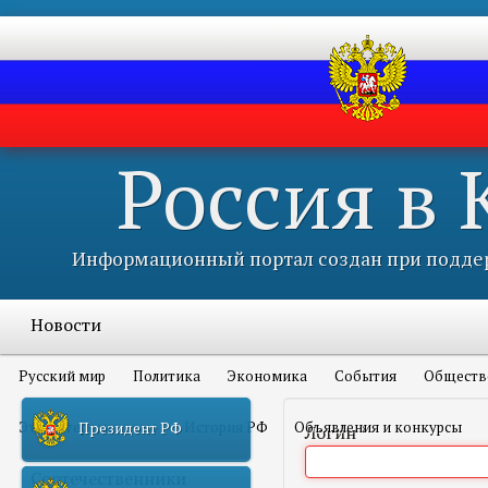
Россия в
Информационный портал создан при поддер
Новости
Русский мир
Политика
Экономика
События
Обществ
Это интересно всем
История РФ
Объявления и конкурсы
Президент РФ
Логин
*
Соотечественники