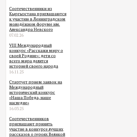
Соотечественники из
Кыргызстана приглашаются
к участию в Ленинградском
молодёжном форуме им.
Александра Невского
07.02.26
VIII Международный
конкурс «Расскажи миру о
своей Родине»: дети со
всего мира делятся
историей своего народа
16.11.25
Стартует прием заявок на
Международный
исторический конкурс
«Наша Победа, наше
наследие»
16.03.25
Соотечественников
приглашают принять
участие в конкурсе лучших
рассказов о героях Великой