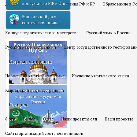
консульство РФ в Оше
Двойное гражданство
Отношения РФ и КР
Образование в Р
Московский дом
Русский язык
соотечественника
Конкурс педагогического мастерства
Русский язык в России
Русский как иностранный
Центр государственного тестирован
Кыргызский язык
Новости на кыргызском языке
Изучение кыргызского языка
Кыргызский как иностранный
Галерея
Фото
Видео
О нас
Наши проекты олд
Наши проекты
Сайты организаций соотечественников