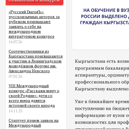
«Русский ГлаголЪ»:
русскоязычных авторов за
рубежом приглашают
заявить о себе на
международном
литературном конкурсе
16.07.26
Соотечественники из
Кыргызстана приглашаются
Кыргызстана есть возм
к участию в Ленинградском
молодёжном форуме им.
программам бакалавриа
Александра Невского
аспирантуры, ординату
07.02.26
профессионального обр
VIII Международный
Кыргызстану выделено 
конкурс «Расскажи миру о
своей Родине»: дети со
всего мира делятся
Уже в ближайшее время
историей своего народа
поступлению на бюджет,
16.11.25
информацию от вузов о
Стартует прием заявок на
возможностях для проф
Международный