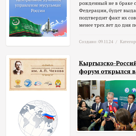
рожденный не в браке 
Федерации, будет выдав
подтвердит факт их со
менее трех лет до дня 
Создано: 09.11.24 /
Катего
Кыргызско-Росси
форум открылся в