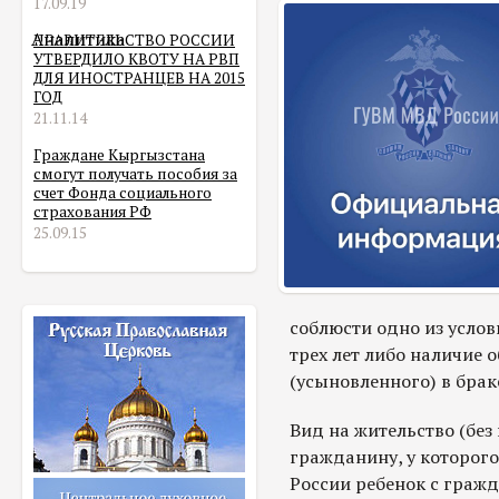
17.09.19
Аналитика
ПРАВИТЕЛЬСТВО РОССИИ
УТВЕРДИЛО КВОТУ НА РВП
ДЛЯ ИНОСТРАНЦЕВ НА 2015
ГОД
21.11.14
Граждане Кыргызстана
смогут получать пособия за
счет Фонда социального
страхования РФ
25.09.15
соблюсти одно из услов
трех лет либо наличие 
(усыновленного) в брак
Вид на жительство (без
гражданину, у которог
России ребенок с граж