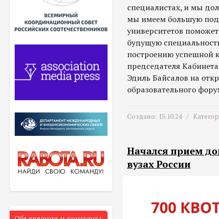
специалистах, и мы дол
мы имеем большую подд
университетов поможе
будущую специальность
построению успешной к
председателя Кабинета
Эдиль Байсалов на отк
образовательного фору
Создано: 15.10.24 /
Катего
Начался прием до
вузах России
Объявления и конкурсы