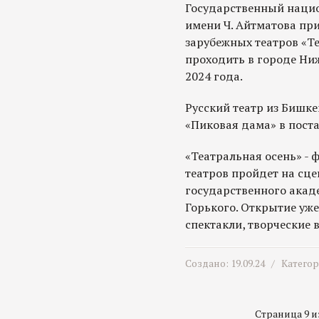
Государственный наци
имени Ч. Айтматова при
зарубежных театров «Те
проходить в городе Ниж
2024 года.
Русский театр из Бишке
«Пиковая дама» в поста
«Театральная осень» - 
театров пройдет на сц
государственного акад
Горького. Открытие уже 
спектакли, творческие 
Создано: 19.09.24 /
Катего
Страница 9 из