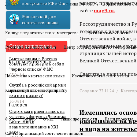
акциях, приуроченных 
консульство РФ в Оше
Двойное гражданство
Отношения РФ и КР
Образование в Р
сайте
may9.ru.
Московский дом
Русский язык
соотечественника
Россотрудничество и Ру
готовятся к празднова
Конкурс педагогического мастерства
Русский язык в России
Отечественной войне, в
направленные на сохра
Самое популярное
Русский как иностранный
Центр государственного тестирован
страницах нашей истор
Выезжающим в Россию
Великой Отечественной
Кыргызский язык
советуют проверить себя в
"черном списке" ФМС
Следите за нашими нов
03.06.14
Новости на кыргызском языке
Изучение кыргызского языка
Служба в российской армии
Кыргызский как иностранный
для мигранта – по контракту
Создано: 22.11.24 /
Катего
или по призыву?
16.04.14
Галерея
Стартовал прием заявок на
Изменились основ
участие в форуме «Диалог на
Фото
Видео
О нас
Наши проекты олд
Наши проекты
разрешения на вр
Волге: мир и
взаимопонимание в XXI
и вида на жительс
веке»
Сайты организаций соотечественников