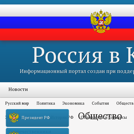
Россия в
Информационный портал создан при поддер
Новости
Русский мир
Политика
Экономика
События
Обществ
Общество
Это интересно всем
История РФ
Объявления и конкурсы
Президент РФ
Соотечественники