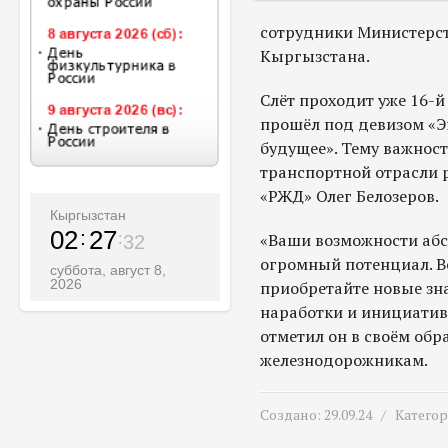
сотрудники Министерс
Кыргызстана.
Слёт проходит уже 16-й
прошёл под девизом «Э
будущее». Тему важнос
транспортной отрасли 
«РЖД» Олег Белозеров.
Кыргызстан
02
27
«Ваши возможности абс
34
огромный потенциал. Ве
суббота, август 8,
2026
приобретайте новые зн
наработки и инициати
отметил он в своём об
железнодорожникам.
Создано: 29.09.24 /
Катего