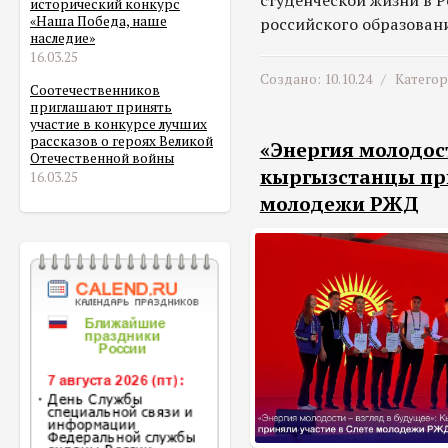
студенческой жизни в Р
исторический конкурс
«Наша Победа, наше
российского образован
наследие»
16.03.25
Создано: 10.10.24 /
Катего
Соотечественников
приглашают принять
участие в конкурсе лучших
рассказов о героях Великой
«Энергия молодост
Отечественной войны
кыргызстанцы при
16.03.25
молодежи РЖД