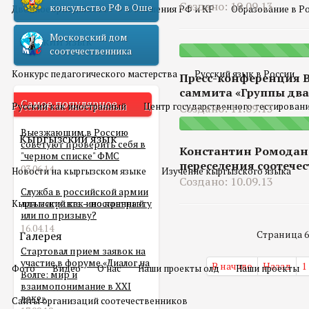
Создано: 19.09.13
консульство РФ в Оше
Двойное гражданство
Отношения РФ и КР
Образование в Р
Московский дом
Русский язык
соотечественника
Конкурс педагогического мастерства
Русский язык в России
Пресс-конференция 
саммита «Группы дв
Самое популярное
Русский как иностранный
Центр государственного тестирован
Создано: 11.09.13
Выезжающим в Россию
Кыргызский язык
советуют проверить себя в
Константин Ромодан
"черном списке" ФМС
переселения соотече
03.06.14
Новости на кыргызском языке
Изучение кыргызского языка
Создано: 10.09.13
Служба в российской армии
Кыргызский как иностранный
для мигранта – по контракту
или по призыву?
16.04.14
Галерея
Страница 6 
Стартовал прием заявок на
участие в форуме «Диалог на
В начало
Назад
1
Фото
Видео
О нас
Наши проекты олд
Наши проекты
Волге: мир и
взаимопонимание в XXI
веке»
Сайты организаций соотечественников