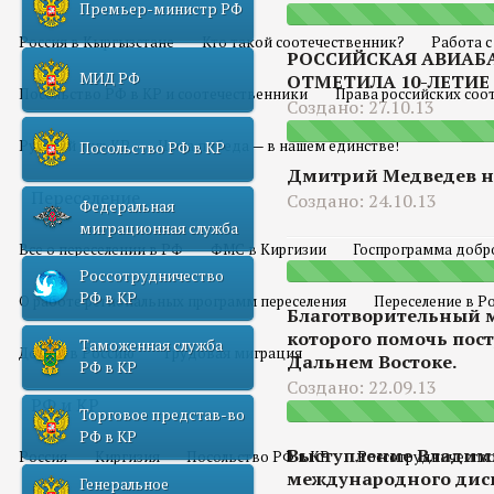
Премьер-министр РФ
Россия в Кыргызстане
Кто такой соотечественник?
Работа 
РОССИЙСКАЯ АВИАБА
МИД РФ
ОТМЕТИЛА 10-ЛЕТИЕ
Посольство РФ в КР и соотечественники
Права российских соо
Создано: 27.10.13
Русский мир КР
Наша победа — в нашем единстве!
Посольство РФ в КР
Дмитрий Медведев на
Переселение
Создано: 24.10.13
Федеральная
миграционная служба
Все о переселении в РФ
ФМС в Киргизии
Госпрограмма добр
Россотрудничество
РФ в КР
О работе региональных программ переселения
Переселение в Р
Благотворительный м
которого помочь пос
Таможенная служба
Домой в Россию
Трудовая миграция
Дальнем Востоке.
РФ в КР
Создано: 22.09.13
РФ и КР
Торговое представ-во
РФ в КР
Выступление Владим
Россия
Киргизия
Посольство РФ в КР
Россотрудничество
международного диск
Генеральное