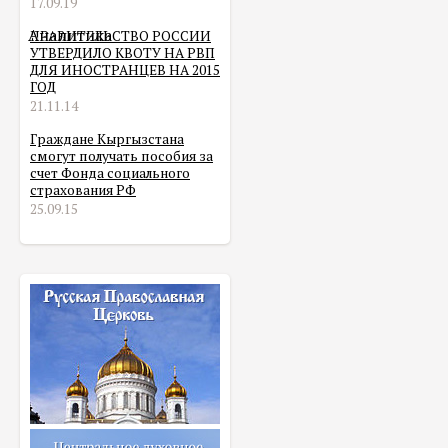
17.09.19
Аналитика
ПРАВИТЕЛЬСТВО РОССИИ
УТВЕРДИЛО КВОТУ НА РВП
ДЛЯ ИНОСТРАНЦЕВ НА 2015
ГОД
21.11.14
Граждане Кыргызстана
смогут получать пособия за
счет Фонда социального
страхования РФ
25.09.15