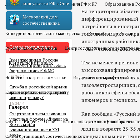
консульство РФ в Оше
Двойное гражданство
Отношения РФ и КР
Образование в Р
На территории области
Московский дом
Русский язык
дифференцированный п
соотечественника
потребности в иностран
года планомерно сокра
Конкурс педагогического мастерства
Русский язык в России
иностранных работников
Самое популярное
Русский как иностранный
Центр государственного тестирован
– 8217 человек; 2013 год
Выезжающим в Россию
Тем не менее в регион
Кыргызский язык
советуют проверить себя в
высококвалифицирован
"черном списке" ФМС
03.06.14
рабочих профессий, так
Новости на кыргызском языке
Изучение кыргызского языка
газоэлектросварщики, с
Служба в российской армии
работников сферы обслу
Кыргызский как иностранный
для мигранта – по контракту
или по призыву?
инженеров и техников.
16.04.14
Галерея
Как сообщал «Русский 
Стартовал прием заявок на
участие в форуме «Диалог на
Саратовскую область п
Фото
Видео
О нас
Наши проекты олд
Наши проекты
Волге: мир и
люди в возрасте 25-35 
взаимопонимание в XXI
веке»
специальным или техн
Сайты организаций соотечественников