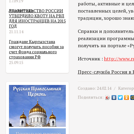
17.09.19
работы, активные и це
Аналитика
поставленных целей, у
ПРАВИТЕЛЬСТВО РОССИИ
УТВЕРДИЛО КВОТУ НА РВП
традиции, хорошо знаю
ДЛЯ ИНОСТРАНЦЕВ НА 2015
ГОД
Справки и дополнител
21.11.14
реализации программы 
Граждане Кыргызстана
получить на портале «Р
смогут получать пособия за
счет Фонда социального
страхования РФ
Источник :
http://www.r
25.09.15
Пресс-служба Россия в
Создано: 24.02.14 /
Катего
Поделиться: