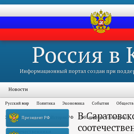
Россия в
Информационный портал создан при поддер
Новости
Русский мир
Политика
Экономика
События
Обществ
В Саратовск
Это интересно всем
История РФ
Объявления и конкурсы
Президент РФ
соотечестве
Соотечественники