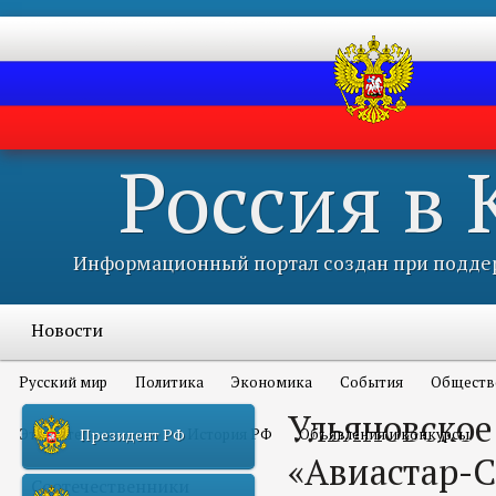
Россия в
Информационный портал создан при поддер
Новости
Русский мир
Политика
Экономика
События
Обществ
Ульяновское
Это интересно всем
История РФ
Объявления и конкурсы
Президент РФ
«Авиастар-С
Соотечественники