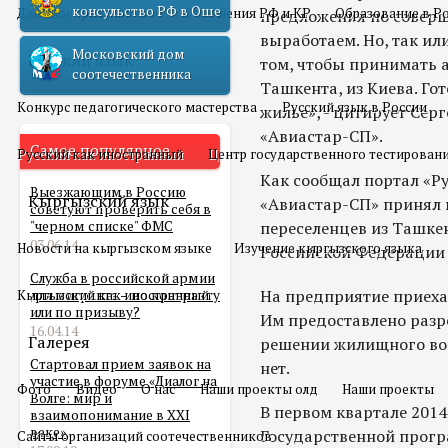
консульство РФ в Оше
Двойное гражданство
Отношения РФ и КР
Образование в Р
предложения по совер
выработаем. Но, так ил
Московский дом
Русский язык
том, чтобы принимать 
соотечественника
Ташкента, из Киева. Го
Конкурс педагогического мастерства
Русский язык в России
жилье», - цитирует Сер
«Авиастар-СП».
Самое популярное
Русский как иностранный
Центр государственного тестирован
Как сообщал портал «Ру
Выезжающим в Россию
Кыргызский язык
«Авиастар-СП» принял 
советуют проверить себя в
"черном списке" ФМС
переселенцев из Ташке
03.06.14
Новости на кыргызском языке
Изучение кыргызского языка
Российской Федерации 
Служба в российской армии
На предприятие приехал
Кыргызский как иностранный
для мигранта – по контракту
или по призыву?
Им предоставлено разр
16.04.14
Галерея
решении жилищного воп
Стартовал прием заявок на
нет.
участие в форуме «Диалог на
Фото
Видео
О нас
Наши проекты олд
Наши проекты
Волге: мир и
В первом квартале 2014
взаимопонимание в XXI
веке»
Государственной прог
Сайты организаций соотечественников