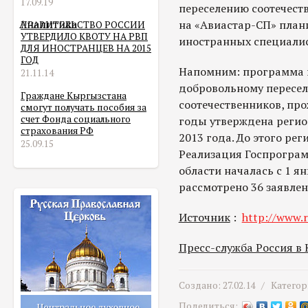
17.09.19
переселению соотечест
Аналитика
на «Авиастар-СП» план
ПРАВИТЕЛЬСТВО РОССИИ
УТВЕРДИЛО КВОТУ НА РВП
иностранных специалис
ДЛЯ ИНОСТРАНЦЕВ НА 2015
ГОД
Напомним: программа 
21.11.14
добровольному пересел
Граждане Кыргызстана
соотечественников, пр
смогут получать пособия за
счет Фонда социального
годы утверждена регио
страхования РФ
2013 года. До этого ре
25.09.15
Реализация Госпрограм
области началась с 1 я
рассмотрено 36 заявлен
Источник
:
http://www.r
Пресс-служба Россия в
Создано: 27.02.14 /
Категор
Поделиться: