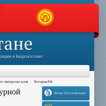
тане
рации в Кыргызстане
то интересно всем
История РФ
турной
Фонд «Русский мир»