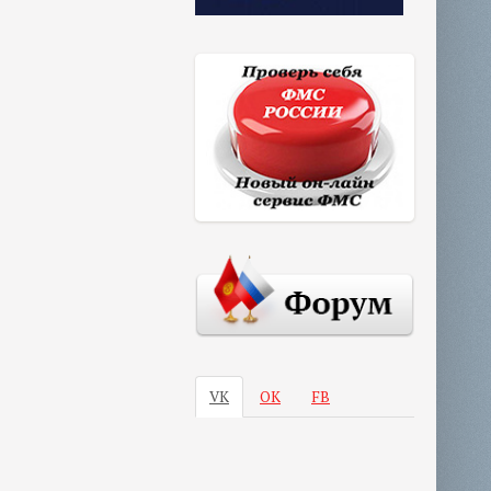
VK
ОК
FB