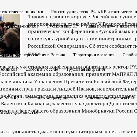
с соотечественниками
Россотрудничество РФ в КР и соотечестве
1 июня в главном корпусе Российского унив
народов начала свою работу V Всероссийска
 соотечественников
Русский мир КР
Наша победа — в нашем е
практическая конференция «Русский язык и
социокультурной адаптации иностранных г
Российской Федерации». Об этом сообщает п
мир».
овольного переселения в Россию
Территории вселения
О рабо
овами к участникам конференции обратились ректор Р
твенников
Домой в Россию
Трудовая миграция
 Российской академии образования, президент МАПРЯЛ
ль начальника Управления Президента Российской Феде
уционных прав граждан Андрей Иванов, исполнительны
ир Кочин, заместитель начальника главного управления
о РФ в КР
Российское гражданство
Консульские вопросы РФ
Валентина Казакова, заместитель директора Департаме
тики в сфере общего образования Минобрнауки России 
изское гражданство
 актуальность диалога по гуманитарным аспектам миг