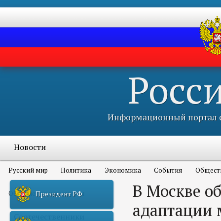
Росс
Информационный портал с
Новости
Русский мир
Политика
Экономика
События
Общест
В Москве о
Объявления и конкурсы
Президент РФ
адаптации 
Соотечественники