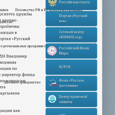
Российская газета
нники
Посольство РФ в КР и соотечественники
ерситета дружбы
Портал «Русский
я научно-
век»
динстве!
 проблемы
раждан в
Сетевой центр
«RUSSKIE.org»
ортал «Русский
те региональных программ переселения
Российский Фонд
Мира
УДН Владимир
 Людмила
КСРСК
рации по
й директор фонда
 по вопросам
Фонд «Русское
Двойное гражданство
Отношения РФ и КР
достояние»
нта
Саргылана
Центр правовой
защиты
рации как