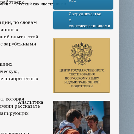
АГС
работает с
учий
Русский как иностранный
Сотрудничество
с
ции, по словам
соотечественниками
ционных
ший опыт в этой
 с зарубежными
ешних
ическую,
сле приоритетных
а, которая
Аналитика
юмени рассказать
планирующих
 мнениями о