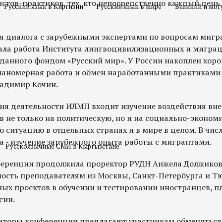
истов-практиков, тех, кто непосредственно каждый день 
Русский язык в Киргизии
Русский язык в мире
Великий и мог
 диалога с зарубежными экспертами по вопросам мигра
ала работа Института лингвоцивилизационных и мигра
зданного фондом «Русский мир». У России накоплен хоро
ланомерная работа и обмен наработанными практиками
ладимир Кочин.
ия деятельности ИЛМП входит изучение воздействия вн
 не только на политическую, но и на социально-эконом
 ситуацию в отдельных странах и в мире в целом. В чи
а - изучение зарубежного опыта работы с мигрантами.
Русскоязычные СМИ в Кыргызстане
ференции продолжила проректор РУДН Анжела Должиков
ость преподавателям из Москвы, Санкт-Петербурга и Т
ных проектов в обучении и тестировании иностранцев, 
сии.
заторы конференции предлагают участникам обменяться