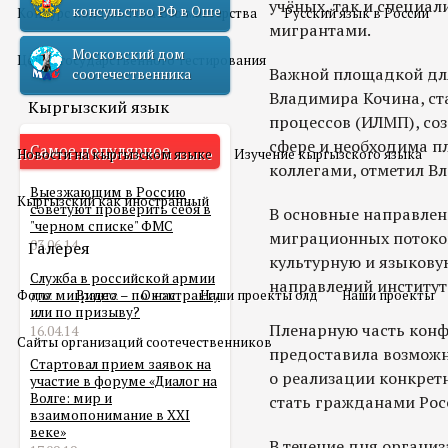
учёных, так и специал
консульство РФ в Оше
Конкурс педагогического мастерства
Русский язык в России
мигрантами.
Московский дом
Центр государственного тестирования
Важной площадкой для
соотечественника
Владимира Кочина, ст
Кыргызский язык
процессов (ИЛМП), со
сфере и необходима п
Самое популярное
Новости на кыргызском языке
Изучение кыргызского языка
коллегами, отметил В
Выезжающим в Россию
Кыргызский как иностранный
советуют проверить себя в
В основные направлен
"черном списке" ФМС
миграционных потоков
03.06.14
Галерея
культурную и языковую
Служба в российской армии
направлений институт
Фото
для мигранта – по контракту
Видео
О нас
Наши проекты олд
Наши проекты
или по призыву?
Пленарную часть кон
16.04.14
Сайты организаций соотечественников
предоставила возможн
Стартовал прием заявок на
о реализации конкрет
участие в форуме «Диалог на
Волге: мир и
стать гражданами Рос
взаимопонимание в XXI
веке»
В течение дня органи