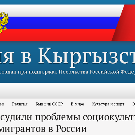
ия в Кыргызс
оздан при поддержке Посольства Российской Феде
во
Религия
Бывший СССР
В мире
Культура и спорт
Э
бсудили проблемы социокуль
мигрантов в России