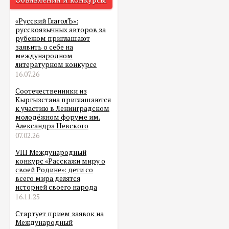
«Русский ГлаголЪ»:
русскоязычных авторов за
рубежом приглашают
заявить о себе на
международном
литературном конкурсе
16.07.26
Соотечественники из
Кыргызстана приглашаются
к участию в Ленинградском
молодёжном форуме им.
Александра Невского
07.02.26
VIII Международный
конкурс «Расскажи миру о
своей Родине»: дети со
всего мира делятся
историей своего народа
16.11.25
Стартует прием заявок на
Международный