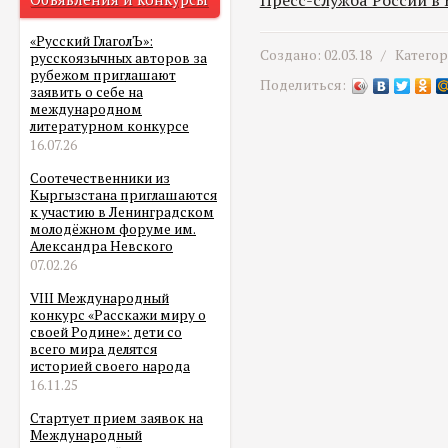
Пресс-служба России в
«Русский ГлаголЪ»:
Создано: 02.03.18 /
Катего
русскоязычных авторов за
рубежом приглашают
Поделиться:
заявить о себе на
международном
литературном конкурсе
16.07.26
Соотечественники из
Кыргызстана приглашаются
к участию в Ленинградском
молодёжном форуме им.
Александра Невского
07.02.26
VIII Международный
конкурс «Расскажи миру о
своей Родине»: дети со
всего мира делятся
историей своего народа
16.11.25
Стартует прием заявок на
Международный