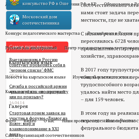
консульство РФ в Оше
Двойное гражданство
Отношения РФ и КР
Образование в Р
соотечественников хотят
нами стоит задача перес
Московский дом
Русский язык
местности, где не хвата
соотечественника
С начала реализации п
Конкурс педагогического мастерства
Русский язык в России
переселилось 6728 чело
Самое популярное
Русский как иностранный
Центр государственного тестирован
промышленности, строи
хозяйстве, здравоохран
Выезжающим в Россию
Кыргызский язык
советуют проверить себя в
В 2017 году трудоустрое
"черном списке" ФМС
03.06.14
общей численности пер
Новости на кыргызском языке
Изучение кыргызского языка
трудоспособного возрас
Служба в российской армии
удалось найти место дл
Кыргызский как иностранный
для мигранта – по контракту
или по призыву?
– для 159 человек.
16.04.14
Галерея
В этом году на реализа
Стартовал прием заявок на
участие в форуме «Диалог на
переселением в Ростовс
Фото
Видео
О нас
Наши проекты олд
Наши проекты
Волге: мир и
федерального бюджета 
взаимопонимание в XXI
веке»
Сайты организаций соотечественников