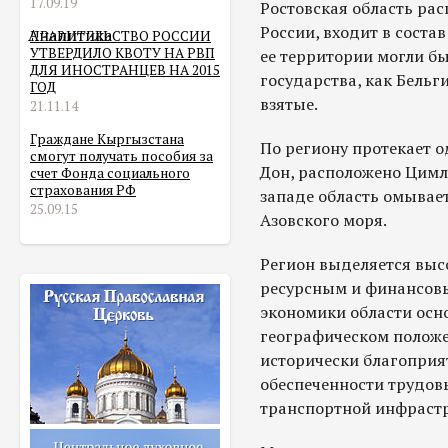
17.09.19
Ростовская область рас
России, входит в соста
Аналитика
ПРАВИТЕЛЬСТВО РОССИИ
УТВЕРДИЛО КВОТУ НА РВП
ее территории могли бы
ДЛЯ ИНОСТРАНЦЕВ НА 2015
государства, как Бельг
ГОД
взятые.
21.11.14
Граждане Кыргызстана
По региону протекает 
смогут получать пособия за
Дон, расположено Цимл
счет Фонда социального
страхования РФ
западе область омывае
25.09.15
Азовского моря.
Регион выделяется выс
ресурсным и финансовы
экономики области осн
географическом положе
исторически благоприя
обеспеченности трудов
транспортной инфрастр