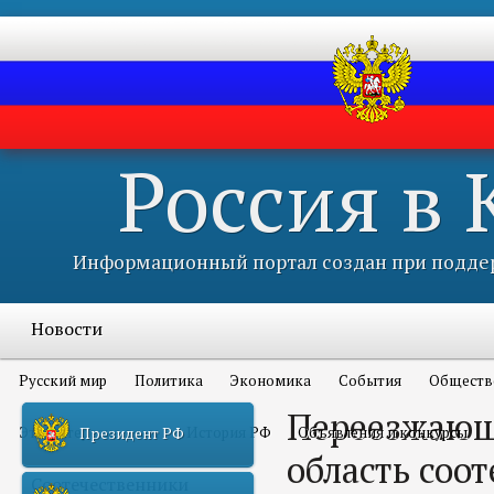
Россия в
Информационный портал создан при поддер
Новости
Русский мир
Политика
Экономика
События
Обществ
Переезжающ
Это интересно всем
История РФ
Объявления и конкурсы
Президент РФ
область соо
Соотечественники