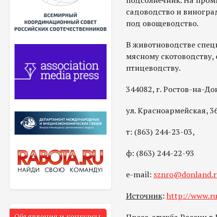
подсолнечник. На пром
садоводство и виногра
под овощеводство.
В животноводстве спец
мясному скотоводству, 
птицеводству.
344082, г. Ростов-на-До
ул. Красноармейская, 36
т: (863) 244-23-03,
ф: (863) 244-22-93
е-mail:
sznro@donland.r
Источник
:
http://www.ru
Объявления и конкурсы