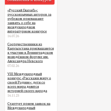
«Русский ГлаголЪ»:
русскоязычных авторов за
рубежом приглашают
заявить о себе на
международном
литературном конкурсе
16.07.26
Соотечественники из
Кыргызстана приглашаются
к участию в Ленинградском
молодёжном форуме им.
Александра Невского
07.02.26
VIII Международный
конкурс «Расскажи миру о
своей Родине»: дети со
всего мира делятся
историей своего народа
16.11.25
Стартует прием заявок на
Международный