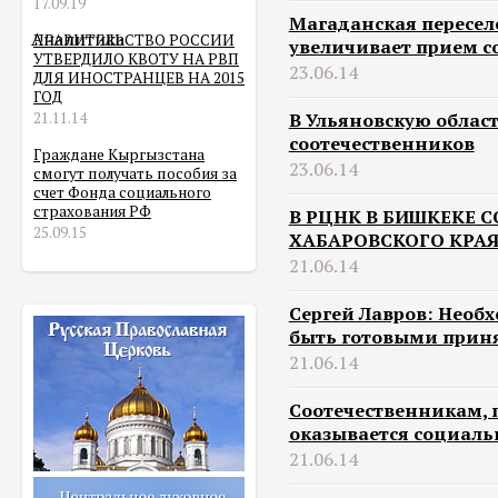
17.09.19
Магаданская пересел
Аналитика
ПРАВИТЕЛЬСТВО РОССИИ
увеличивает прием с
УТВЕРДИЛО КВОТУ НА РВП
23.06.14
ДЛЯ ИНОСТРАНЦЕВ НА 2015
ГОД
21.11.14
В Ульяновскую област
соотечественников
Граждане Кыргызстана
23.06.14
смогут получать пособия за
счет Фонда социального
страхования РФ
В РЦНК В БИШКЕКЕ 
25.09.15
ХАБАРОВСКОГО КРА
21.06.14
Сергей Лавров: Необ
быть готовыми приня
21.06.14
Соотечественникам, 
оказывается социаль
21.06.14