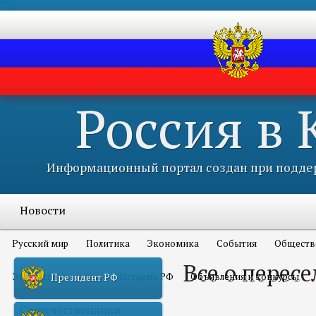
Россия в
Информационный портал создан при поддер
Новости
Русский мир
Политика
Экономика
События
Обществ
Все о перес
Это интересно всем
История РФ
Объявления и конкурсы
Президент РФ
Соотечественники