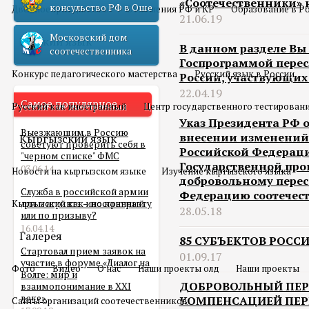
«Соотечественники» н
консульство РФ в Оше
Двойное гражданство
Отношения РФ и КР
Образование в Р
21.06.19
Московский дом
Русский язык
В данном разделе Вы
соотечественника
Госпрограммой перес
Конкурс педагогического мастерства
Русский язык в России
России, участвующих
22.04.19
Самое популярное
Русский как иностранный
Центр государственного тестирован
Указ Президента РФ от
Выезжающим в Россию
внесении изменений 
Кыргызский язык
советуют проверить себя в
Российской Федераци
"черном списке" ФМС
Государственной про
03.06.14
Новости на кыргызском языке
Изучение кыргызского языка
добровольному перес
Служба в российской армии
Федерацию соотечес
Кыргызский как иностранный
для мигранта – по контракту
28.05.18
или по призыву?
16.04.14
Галерея
85 СУБЪЕКТОВ РОСС
Стартовал прием заявок на
01.09.17
участие в форуме «Диалог на
Фото
Видео
О нас
Наши проекты олд
Наши проекты
Волге: мир и
ДОБРОВОЛЬНЫЙ ПЕР
взаимопонимание в XXI
веке»
КОМПЕНСАЦИЕЙ ПЕР
Сайты организаций соотечественников