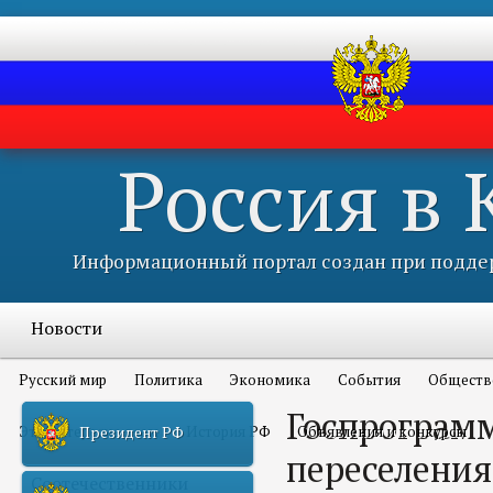
Россия в
Информационный портал создан при поддер
Новости
Русский мир
Политика
Экономика
События
Обществ
Госпрограмм
Это интересно всем
История РФ
Объявления и конкурсы
Президент РФ
переселения
Соотечественники