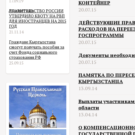
17.09.19
КОНТЕЙНЕР
20.07.15
Аналитика
ПРАВИТЕЛЬСТВО РОССИИ
УТВЕРДИЛО КВОТУ НА РВП
ДЛЯ ИНОСТРАНЦЕВ НА 2015
ДЕЙСТВУЮЩИЕ ПРА
ГОД
РАСХОДОВ НА ПЕРЕЕ
21.11.14
ГОСПРОГРАММЫ
20.07.15
Граждане Кыргызстана
смогут получать пособия за
счет Фонда социального
Документы необходи
страхования РФ
20.07.15
25.09.15
ПАМЯТКА ПО ПЕРЕСЕ
КЫРГЫЗСТАНЦА
13.09.14
Выплаты участникам
области
13.04.14
О КОМПЕНСАЦИОННО
ГОСУДАРСТВЕННОЙ