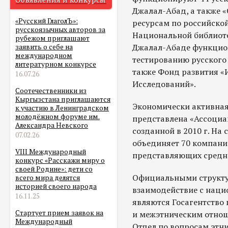
Джалал-Абад, а также 
«Русский ГлаголЪ»:
ресурсам по российской
русскоязычных авторов за
Национальной библиоте
рубежом приглашают
Джалал-Абаде функцио
заявить о себе на
международном
тестированию русского
литературном конкурсе
также Фонд развития «
16.07.26
Исследований».
Соотечественники из
Кыргызстана приглашаются
Экономически активная
к участию в Ленинградском
молодёжном форуме им.
представлена «Ассоциа
Александра Невского
созданной в 2010 г. Н
07.02.26
объединяет 70 компани
VIII Международный
представляющих средни
конкурс «Расскажи миру о
своей Родине»: дети со
Официальными структу
всего мира делятся
историей своего народа
взаимодействие с нац
16.11.25
являются Госагентство
Стартует прием заявок на
и межэтническим отнош
Международный
Отдел по вопросам этни