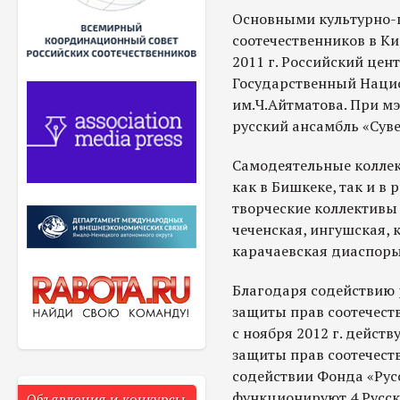
Основными культурно-
соотечественников в К
2011 г. Российский цент
Государственный Наци
им.Ч.Айтматова. При м
русский ансамбль «Суве
Самодеятельные коллек
как в Бишкеке, так и в 
творческие коллективы
чеченская, ингушская,
карачаевская диаспоры
Благодаря содействию 
защиты прав соотечест
с ноября 2012 г. дейст
защиты прав соотечеств
содействии Фонда «Рус
функционируют 4 Русски
Объявления и конкурсы