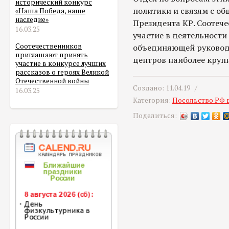
исторический конкурс
политики и связям с о
«Наша Победа, наше
наследие»
Президента КР. Соотеч
16.03.25
участие в деятельност
Соотечественников
объединяющей руковод
приглашают принять
центров наиболее круп
участие в конкурсе лучших
рассказов о героях Великой
Отечественной войны
Создано: 11.04.19 /
16.03.25
Категория:
Посольство РФ 
Поделиться: