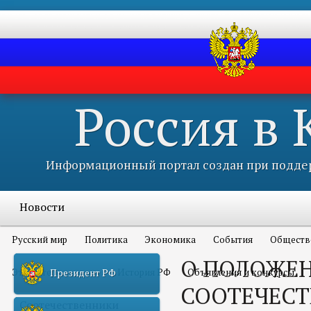
Россия в
Информационный портал создан при поддер
Новости
Русский мир
Политика
Экономика
События
Обществ
О ПОЛОЖЕ
Это интересно всем
История РФ
Объявления и конкурсы
Президент РФ
СООТЕЧЕСТ
Соотечественники