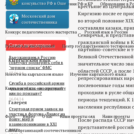
консульство РФ в Оше
Двойное гражданство
Отношения РФ и КР
Образование в Р
крестьяне из Централь
Киргизию после ее при
Московский дом
Русский язык
во второй половине XI
соотечественника
составляли казаки, при
Конкурс педагогического мастерства
Русский язык в России
Семиречья, и представ
гражданской войны в 
Самое популярное
Русский как иностранный
Центр государственного тестирован
партийно-советские и 
Великой Отечественной
Выезжающим в Россию
Кыргызский язык
советуют проверить себя в
значительное число эв
"черном списке" ФМС
областей СССР, а после 
03.06.14
Новости на кыргызском языке
Изучение кыргызского языка
репрессированных наро
Служба в российской армии
послевоенные годы ми
Кыргызский как иностранный
для мигранта – по контракту
проходили в русле общ
или по призыву?
16.04.14
периода тенденций. К 1
Галерея
населении республики с
Стартовал прием заявок на
участие в форуме «Диалог на
Фото
Видео
О нас
Наши проекты олд
Наши проекты
Волге: мир и
После распада СССР на
взаимопонимание в XXI
представителей россий
веке»
Сайты организаций соотечественников