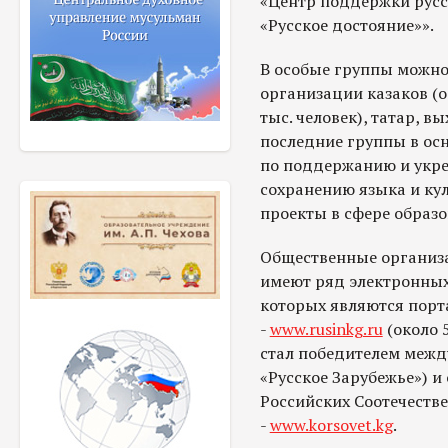
«Центр поддержки русс
«Русское достояние»».
В особые группы можн
организации казаков (о
тыс. человек), татар, в
последние группы в ос
по поддержанию и укре
сохранению языка и кул
проекты в сфере образо
Общественные организа
имеют ряд электронных
которых являются порт
-
www.rusinkg.ru
(около 5
стал победителем межд
«Русское Зарубежье») и
Российских Соотечеств
-
www.korsovet.kg
.