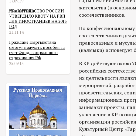
годы независимости из
17.09.19
жительства (в основном
Аналитика
ПРАВИТЕЛЬСТВО РОССИИ
соотечественников.
УТВЕРДИЛО КВОТУ НА РВП
ДЛЯ ИНОСТРАНЦЕВ НА 2015
ГОД
По конфессиональному
21.11.14
соотечественники делят
Граждане Кыргызстана
православные и мусуль
смогут получать пособия за
(калмыки) исповедует 
счет Фонда социального
страхования РФ
В КР действуют около 
25.09.15
российских соотечеств
их деятельности являю
мероприятий, разработ
просветительских, соц
информационных прогр
занимают проекты, нап
укрепление в КР позиц
организации российских
Культурный Центр «Га