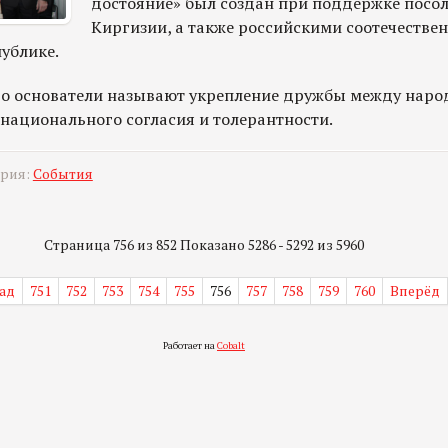
достояние» был создан при поддержке посол
Киргизии, а также российскими соотечестве
ублике.
о основатели называют укрепление дружбы между наро
жнационального согласия и толерантности.
ория:
События
Страница 756 из 852 Показано 5286 - 5292 из 5960
ад
751
752
753
754
755
756
757
758
759
760
Вперёд
Работает на
Cobalt