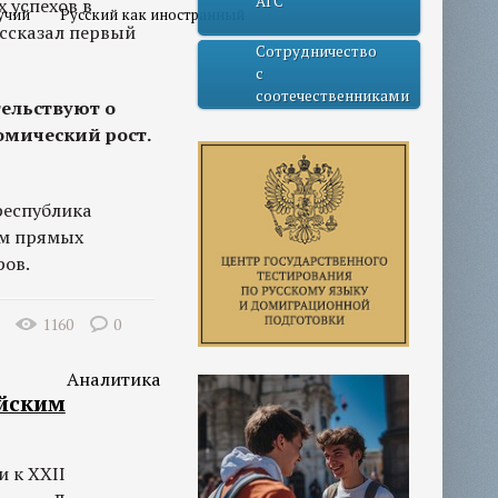
АГС
 успехов в
учий
Русский как иностранный
ассказал первый
Сотрудничество
с
соотечественниками
ельствуют о
омический рост.
республика
ем прямых
ров.
1160
0
Аналитика
ийским
 к XXII