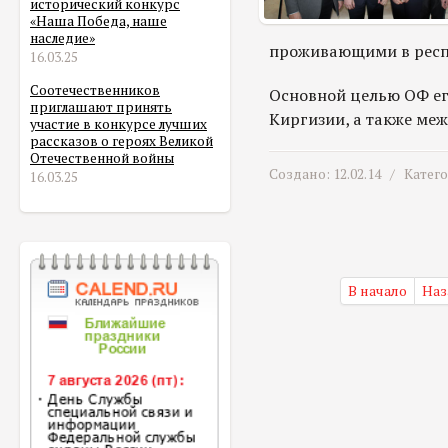
исторический конкурс
«Наша Победа, наше
наследие»
проживающими в респ
16.03.25
Соотечественников
Основной целью ОФ ег
приглашают принять
Киргизии, а также ме
участие в конкурсе лучших
рассказов о героях Великой
Отечественной войны
Создано: 12.02.14 /
Катег
16.03.25
В начало
Наз