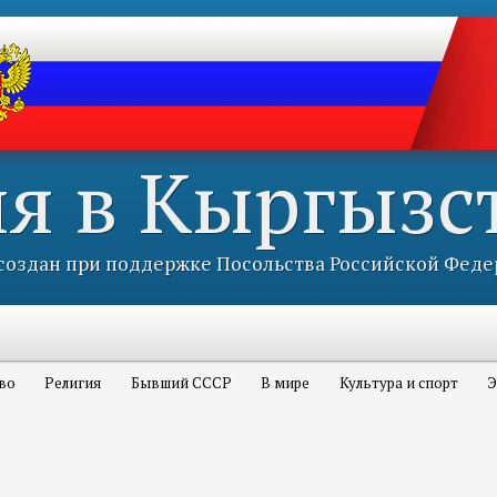
ия в Кыргызс
оздан при поддержке Посольства Российской Феде
во
Религия
Бывший СССР
В мире
Культура и спорт
Э