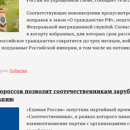
России по упрощенной схеме, сообщает «Росс
Соответствующие нововведения предусмотр
поправок в закон «О гражданстве РФ», подг
Федеральной миграционной службой. Соглас
в когорту избранных, для которых срок рас
российское гражданство сократится до трех месяцев, в
 подданные Российской империи, в том числе их потомк
ория:
События
ороссов позволит соотечественникам зару
ацию
«Единая Россия» запустила партийный прое
«Соотечественники», в рамках которого пла
взаимоотношение партии с организациями с