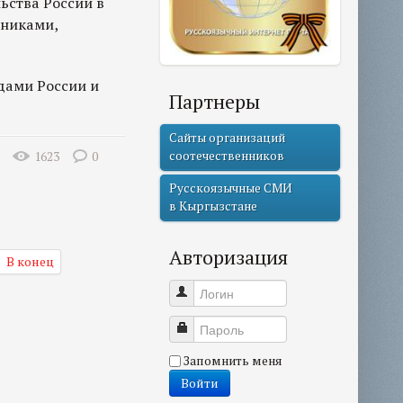
ьства России в
нниками,
дами России и
Партнеры
Сайты организаций
соотечественников
1623
0
Русскоязычные СМИ
в Кыргызстане
Авторизация
В конец
Логин
Пароль
Запомнить меня
Войти