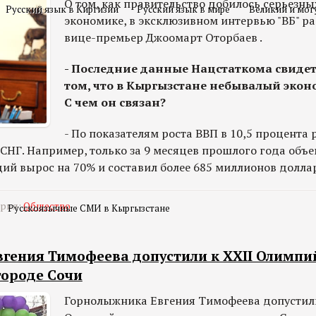
О том, как правительство добилось серьезных
Русский язык в Киргизии
Русский язык в мире
Великий и мог
экономике, в эксклюзивном интервью "ВБ" р
вице-премьер Джоомарт Оторбаев .
- Последние данные Нацстаткома свидет
том, что в Кыргызстане небывалый экон
С чем он связан?
- По показателям роста ВВП в 10,5 процента 
 СНГ. Например, только за 9 месяцев прошлого года объ
ий вырос на 70% и составил более 685 миллионов долла
ория:
Общество
Русскоязычные СМИ в Кыргызстане
гения Тимофеева допустили к XXII Олимп
городе Сочи
Горнолыжника Евгения Тимофеева допустили