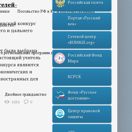
Российская газета
елей-
нники
Посольство РФ в КР и соотечественники
Портал «Русский
инский конкурс
век»
динстве!
его и дальнего
Сетевой центр
«RUSSKIE.org»
ет была выбрана
те региональных программ переселения
Российский Фонд
настоящий учитель
Мира
онкурса являются
ономических и
КСРСК
иностранных дел
Фонд «Русское
Двойное гражданство
Отношения РФ и КР
достояние»
1684
0
Центр правовой
защиты