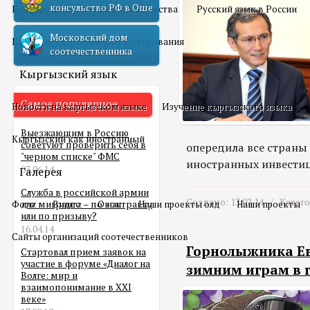
консульство РФ в Оше
Конкурс педагогического мастерства
Русский язык в России
Московский дом
Центр государственного тестирования
соотечественника
Кыргызский язык
Самое популярное
Новости на кыргызском языке
Изучение кыргызского языка
Выезжающим в Россию
Кыргызский как иностранный
советуют проверить себя в
опередила все страны
"черном списке" ФМС
иностранных инвестиц
03.06.14
Галерея
Служба в российской армии
Создано: 13.02.14 /
Катег
Фото
для мигранта – по контракту
Видео
О нас
Наши проекты олд
Наши проекты
или по призыву?
16.04.14
Сайты организаций соотечественников
Горнолыжника Ев
Стартовал прием заявок на
участие в форуме «Диалог на
зимним играм в 
Волге: мир и
взаимопонимание в XXI
веке»