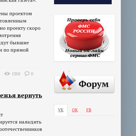
ийская газета».
ены проектом
отовленным
но проекту скоро
смотрения
ойдут бывшие
и по прямой
1350
0
бежья вернуть
VK
ОК
FB
кт
нируется наладить
оотечественников