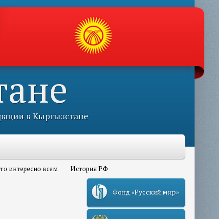
тане
рации в Кыргызстане
то интересно всем
История РФ
Фонд «Русский мир»