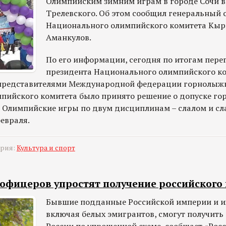
Олимпийским зимним играм в городе Сочи 
Трелевского. Об этом сообщил генеральный 
Национального олимпийского комитета Кыр
Аманкулов.
По его информации, сегодня по итогам пере
президента Национального олимпийского к
 представителями Международной федерации горнолыжн
пийского комитета было принято решение о допуске г
 Олимпийские игры по двум дисциплинам – слалом и сл
февраля.
ория:
Культура и спорт
офицеров упростят получение российского
Бывшие подданные Российской империи и и
включая белых эмигрантов, смогут получить