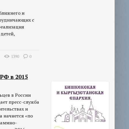
ближнего и
трудничающих с
реализация
детей,
1390
0
РФ в 2015
ьцев в России
щает пресс-служба
ительствах и
а начнется «по
раммно-