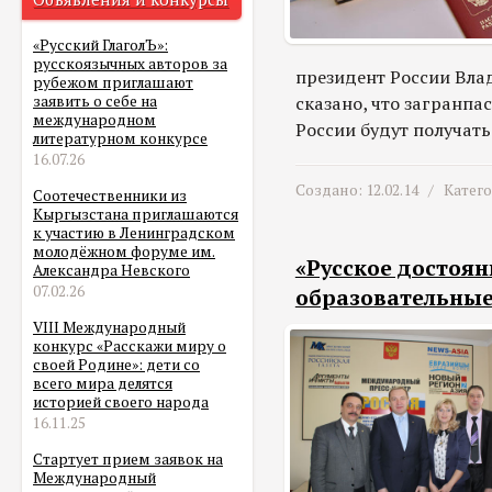
«Русский ГлаголЪ»:
русскоязычных авторов за
президент России Вла
рубежом приглашают
сказано, что загранпа
заявить о себе на
международном
России будут получать,
литературном конкурсе
16.07.26
Создано: 12.02.14 /
Катег
Соотечественники из
Кыргызстана приглашаются
к участию в Ленинградском
молодёжном форуме им.
«Русское достоян
Александра Невского
07.02.26
образовательны
VIII Международный
конкурс «Расскажи миру о
своей Родине»: дети со
всего мира делятся
историей своего народа
16.11.25
Стартует прием заявок на
Международный