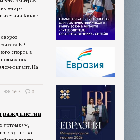
вместо Дмитрия
секретарь
гызстана Канат
говоров
омитета КР
ого спорта и
орнолыжника
алом-гигант. На
1605
0
 гражданства
х потомкам,
 гражданство