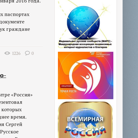
нваря 2016 года.
их паспортах
 документе
рук граждане
1226
0
о-
нтре «Россия»
езентовал
и которых
днее время.
ия Сергей
Русское