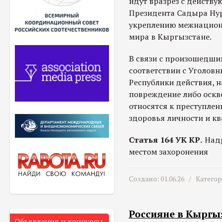
идут вразрез с действ
Президента Садыра Ну
укреплению межнацион
мира в Кыргызстане.
В связи с произошедши
соответствии с Уголов
Республики действия, 
повреждение либо оскв
относятся к преступле
здоровья личности и кв
Статья 164 УК КР.
Надр
местом захоронения
Создано: 01.06.26 /
Катего
Россияне в Кыргы
Объявления и конкурсы