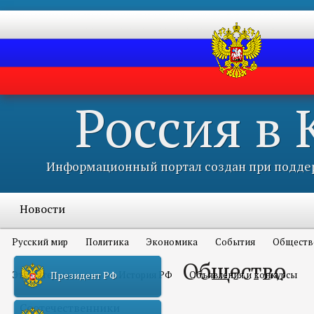
Россия в
Информационный портал создан при поддер
Новости
Русский мир
Политика
Экономика
События
Обществ
Общество
Это интересно всем
История РФ
Объявления и конкурсы
Президент РФ
Соотечественники