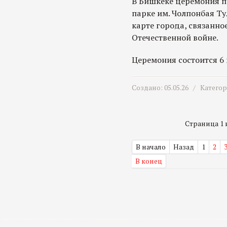
В Бишкеке церемония п
парке им. Чолпонбая Ту
карте города, связанно
Отечественной войне.
Церемония состоится 6 м
Создано: 05.05.26 /
Катего
Страница 1 и
В начало
Назад
1
2
В конец