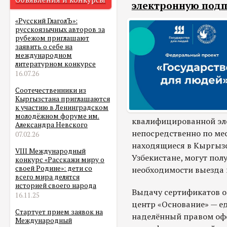
электронную подп
«Русский ГлаголЪ»:
русскоязычных авторов за
рубежом приглашают
заявить о себе на
международном
литературном конкурсе
16.07.26
Соотечественники из
Кыргызстана приглашаются
к участию в Ленинградском
молодёжном форуме им.
квалифицированной эл
Александра Невского
непосредственно по мес
07.02.26
находящиеся в Кыргызс
VIII Международный
Узбекистане, могут пол
конкурс «Расскажи миру о
своей Родине»: дети со
необходимости выезда 
всего мира делятся
историей своего народа
Выдачу сертификатов 
16.11.25
центр «Основание» — е
Стартует прием заявок на
наделённый правом оф
Международный