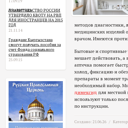
17.09.19
Аналитика
ПРАВИТЕЛЬСТВО РОССИИ
УТВЕРДИЛО КВОТУ НА РВП
ДЛЯ ИНОСТРАНЦЕВ НА 2015
методов диагностики, л
ГОД
21.11.14
медицинских изделий о
врачом. Имеются проти
Граждане Кыргызстана
смогут получать пособия за
счет Фонда социального
Бытовые и спортивные 
страхования РФ
мешает действовать, а 
25.09.15
аптечка помогает быст
холод, фиксацию и обез
препараты в момент тр
необходимый набор. Мн
димексид
для местной 
используют только посл
по инструкции.
Создано: 21.06.26 /
Катего