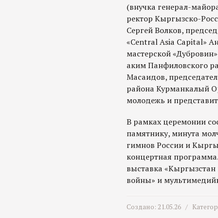
(внучка генерал-майор
ректор Кыргызско-Росс
Сергей Волков, предсе
«Central Asia Capital» 
мастерской «Дубровин»
аким Панфиловского ра
Масаидов, председател
района Курманкалый Ор
молодежь и представит
В рамках церемонии со
памятнику, минута мол
гимнов России и Кыргы
концертная программа.
выставка «Кыргызстан 
войны» и мультимедий
Создано: 21.05.26 /
Катего