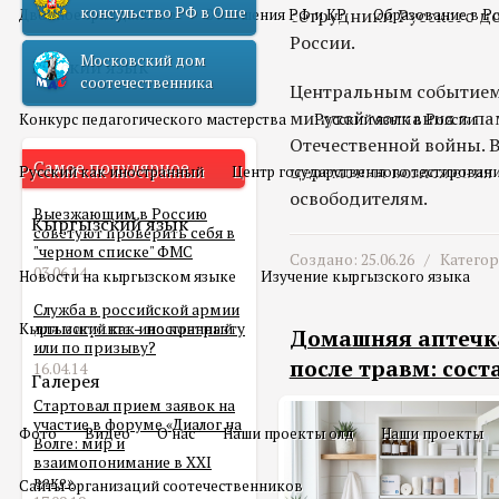
консульство РФ в Оше
сотрудники Русского д
Двойное гражданство
Отношения РФ и КР
Образование в Р
России.
Московский дом
Русский язык
соотечественника
Центральным событием
минутой молчания в па
Конкурс педагогического мастерства
Русский язык в России
Отечественной войны. 
Самое популярное
церемония возложения 
Русский как иностранный
Центр государственного тестирован
освободителям.
Выезжающим в Россию
Кыргызский язык
советуют проверить себя в
"черном списке" ФМС
Создано: 25.06.26 /
Катего
03.06.14
Новости на кыргызском языке
Изучение кыргызского языка
Служба в российской армии
Кыргызский как иностранный
для мигранта – по контракту
Домашняя аптечка
или по призыву?
после травм: сост
16.04.14
Галерея
Стартовал прием заявок на
участие в форуме «Диалог на
Фото
Видео
О нас
Наши проекты олд
Наши проекты
Волге: мир и
взаимопонимание в XXI
веке»
Сайты организаций соотечественников