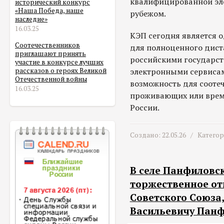
квалифицированной эле
исторический конкурс
«Наша Победа, наше
рубежом.
наследие»
16.03.25
КЭП сегодня является 
Соотечественников
для полноценного дист
приглашают принять
российскими государст
участие в конкурсе лучших
электронными сервисам
рассказов о героях Великой
Отечественной войны
возможность для сооте
16.03.25
проживающих или врем
России.
Создано: 22.05.26 /
Катего
В селе Панфиловс
торжественное о
Советского Союза
Васильевичу Пан