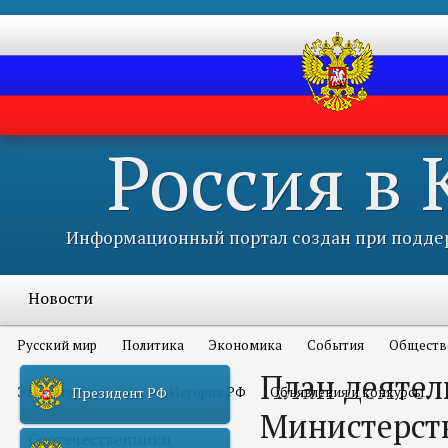
Россия в
Информационный портал создан при поддер
Новости
Русский мир
Политика
Экономика
События
Обществ
План деятел
Это интересно всем
История РФ
Объявления и конкурсы
Президент РФ
Министерст
Соотечественники