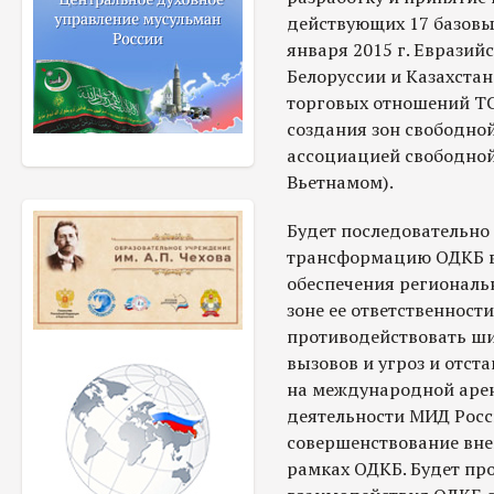
действующих 17 базовы
января 2015 г. Евразий
Белоруссии и Казахста
торговых отношений ТС
создания зон свободной
ассоциацией свободной
Вьетнамом).
Будет последовательно
трансформацию ОДКБ в
обеспечения региональн
зоне ее ответственност
противодействовать ш
вызовов и угроз и отст
на международной арен
деятельности МИД Росс
совершенствование вн
рамках ОДКБ. Будет пр