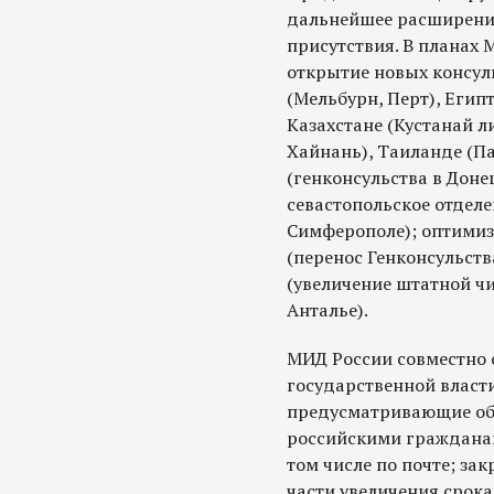
дальнейшее расширение
присутствия. В планах М
открытие новых консул
(Мельбурн, Перт), Егип
Казахстане (Кустанай л
Хайнань), Таиланде (Па
(генконсульства в Доне
севастопольское отделе
Симферополе); оптимиз
(перенос Генконсульств
(увеличение штатной чи
Анталье).
МИД России совместно
государственной власт
предусматривающие об
российскими гражданам
том числе по почте; за
части увеличения срока