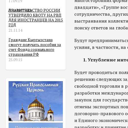
многосторонних формат
17.09.19
двадцати», «Группе во
Аналитика
ПРАВИТЕЛЬСТВО РОССИИ
сотрудничества, других
УТВЕРДИЛО КВОТУ НА РВП
ДЛЯ ИНОСТРАНЦЕВ НА 2015
выстраивания коллекти
ГОД
поиску ответов на глоб
21.11.14
Граждане Кыргызстана
Будут предприниматьс
смогут получать пособия за
усилия, в частности, н
счет Фонда социального
страхования РФ
1. Углубление инт
25.09.15
Будет проводиться пол
решению следующих за
свободной торговли в р
разработки международ
закупок для государст
отмены экспортных по
договорно-правового о
и Единого экономическ
разработку и принятие 