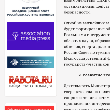
взаимодействия ОДКБ 
организациями, действ
безопасности.
Одной из важнейших за
будет формирование об
Реальными инструмент
областях науки, образо
обменов, спорта должн
России Совет по гуман
Межгосударственный ф
государств-участников
2. Развитие э
Деятельность Министерс
сосредоточена на поли
сопровождении значимы
продвижении интересов
участвующих в зарубеж
Объявления и конкурсы