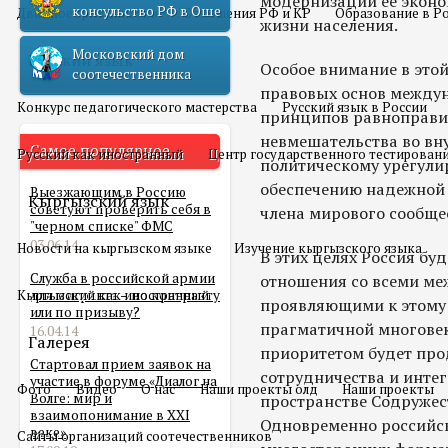
модернизации ее эконо
консульство РФ в Оше
Двойное гражданство
Отношения РФ и КР
Образование в Р
жизни населения.
Московский дом
Русский язык
Особое внимание в этой
соотечественника
правовых основ между
Конкурс педагогического мастерства
Русский язык в России
принципов равноправия
невмешательства во вну
Самое популярное
Русский как иностранный
Центр государственного тестирован
политическому урегули
обеспечению надежной 
Выезжающим в Россию
Кыргызский язык
советуют проверить себя в
члена мирового сообще
"черном списке" ФМС
03.06.14
Новости на кыргызском языке
Изучение кыргызского языка
В этих целях Россия бу
Служба в российской армии
отношения со всеми м
Кыргызский как иностранный
для мигранта – по контракту
проявляющими к этому 
или по призыву?
прагматичной многове
16.04.14
Галерея
приоритетом будет про
Стартовал прием заявок на
сотрудничества и инте
участие в форуме «Диалог на
Фото
Видео
О нас
Наши проекты олд
Наши проекты
Волге: мир и
пространстве Содружес
взаимопонимание в XXI
Одновременно российск
веке»
Сайты организаций соотечественников