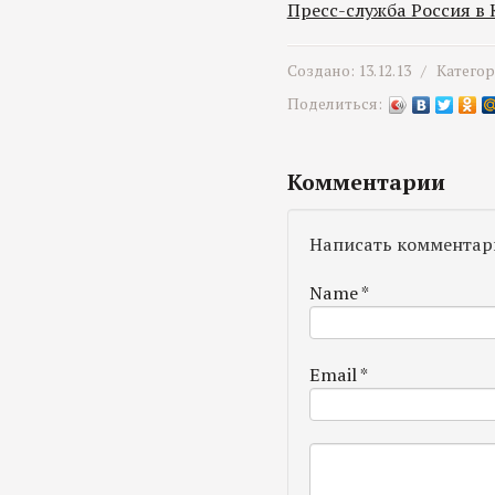
Пресс-служба Россия в
Создано: 13.12.13 /
Катего
Поделиться:
Комментарии
Написать комментар
Name
*
Email
*