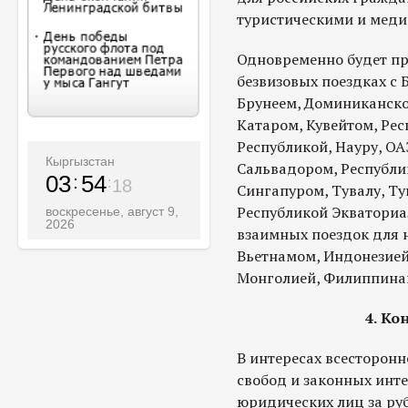
туристическими и мед
Одновременно будет пр
безвизовых поездках с 
Брунеем, Доминиканско
Катаром, Кувейтом, Ре
Республикой, Науру, ОА
Кыргызстан
Сальвадором, Республи
03
54
20
Сингапуром, Тувалу, Т
Республикой Экваториа
воскресенье, август 9,
2026
взаимных поездок для 
Вьетнамом, Индонезией
Монголией, Филиппина
4. Ко
В интересах всесторонн
свобод и законных инт
юридических лиц за ру