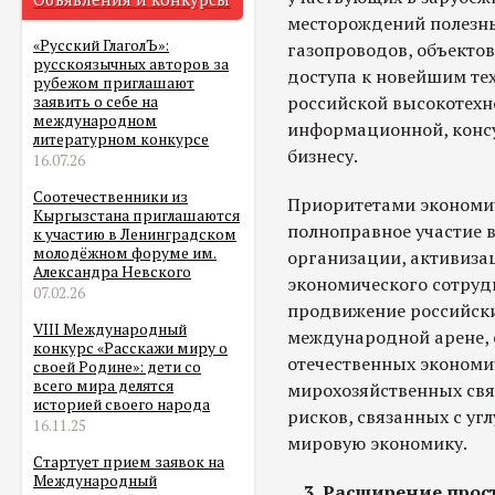
месторождений полезны
«Русский ГлаголЪ»:
газопроводов, объектов
русскоязычных авторов за
доступа к новейшим те
рубежом приглашают
российской высокотехн
заявить о себе на
международном
информационной, конс
литературном конкурсе
бизнесу.
16.07.26
Соотечественники из
Приоритетами экономи
Кыргызстана приглашаются
полноправное участие 
к участию в Ленинградском
молодёжном форуме им.
организации, активиза
Александра Невского
экономического сотрудн
07.02.26
продвижение российски
VIII Международный
международной арене, 
конкурс «Расскажи миру о
отечественных экономи
своей Родине»: дети со
всего мира делятся
мирохозяйственных свя
историей своего народа
рисков, связанных с уг
16.11.25
мировую экономику.
Стартует прием заявок на
Международный
3. Расширение прос