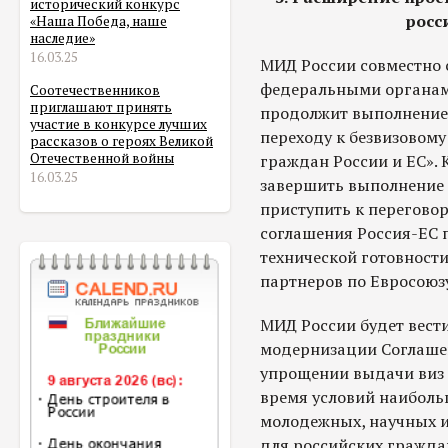
исторический конкурс
росс
«Наша Победа, наше
наследие»
16.03.25
МИД России совместно 
федеральными органам
Соотечественников
приглашают принять
продолжит выполнение 
участие в конкурсе лучших
переходу к безвизовом
рассказов о героях Великой
Отечественной войны
граждан России и ЕС». К
16.03.25
завершить выполнение п
приступить к перегово
соглашения Россия-ЕС п
технической готовности
партнеров по Евросоюз
МИД России будет вест
модернизации Соглашени
упрощении выдачи виз 
время условий наиболь
молодежных, научных и
для российских гражда