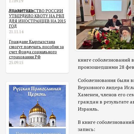
17.09.19
Аналитика
ПРАВИТЕЛЬСТВО РОССИИ
УТВЕРДИЛО КВОТУ НА РВП
ДЛЯ ИНОСТРАНЦЕВ НА 2015
ГОД
21.11.14
Граждане Кыргызстана
смогут получать пособия за
счет Фонда социального
страхования РФ
книге соболезнований в
25.09.15
произошедшими 28 февр
Соболезнования были в
Верховного лидера Исл
Хаменеи, членов его се
граждан в результате 
Израиль.
В книге соболезновани
запись: