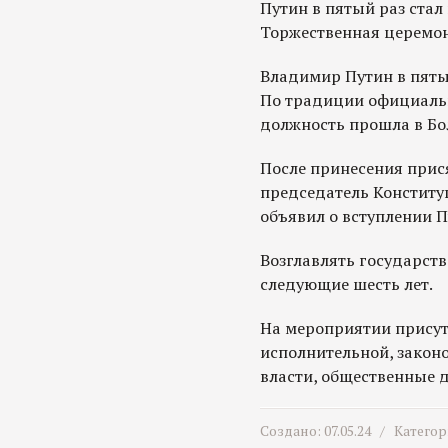
Путин в пятый раз стал
Торжественная церемон
Владимир Путин в пятый
По традиции официальн
должность прошла в Б
После принесения прис
председатель Конститу
объявил о вступлении П
Возглавлять государств
следующие шесть лет.
На мероприятии присут
исполнительной, закон
власти, общественные д
Создано: 07.05.24 /
Категор