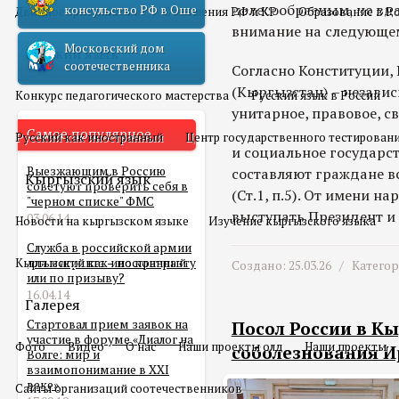
целесообразным, не вд
консульство РФ в Оше
Двойное гражданство
Отношения РФ и КР
Образование в Р
внимание на следующе
Московский дом
Русский язык
соотечественника
Согласно Конституции,
(Кыргызстан) – независ
Конкурс педагогического мастерства
Русский язык в России
унитарное, правовое, с
Самое популярное
Русский как иностранный
Центр государственного тестирован
и социальное государст
Выезжающим в Россию
составляют граждане в
Кыргызский язык
советуют проверить себя в
(Ст.1, п.5). От имени 
"черном списке" ФМС
выступать Президент и Ж
03.06.14
Новости на кыргызском языке
Изучение кыргызского языка
Служба в российской армии
Кыргызский как иностранный
для мигранта – по контракту
Создано: 25.03.26 /
Катего
или по призыву?
16.04.14
Галерея
Стартовал прием заявок на
Посол России в К
участие в форуме «Диалог на
Фото
Видео
О нас
Наши проекты олд
Наши проекты
соболезнования И
Волге: мир и
взаимопонимание в XXI
веке»
Сайты организаций соотечественников