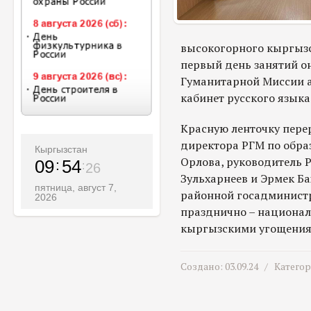
высокогорного кыргызс
первый день занятий он
Гуманитарной Миссии 
кабинет русского языка
Красную ленточку пере
директора РГМ по обра
Кыргызстан
Орлова, руководитель 
09
54
28
Зульхарнеев и Эрмек Ба
пятница, август 7,
районной госадминистр
2026
празднично – национа
кыргызскими угощения
Создано: 03.09.24 /
Катего