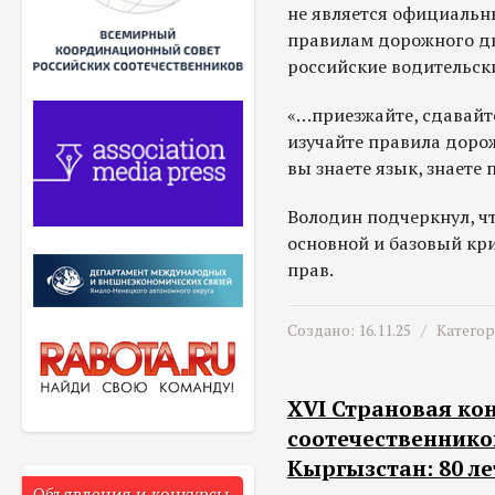
не является официальн
правилам дорожного дв
российские водительск
«…приезжайте, сдавайт
изучайте правила дорож
вы знаете язык, знаете 
Володин подчеркнул, чт
основной и базовый кр
прав.
Создано: 16.11.25 /
Катего
XVI Страновая ко
соотечественников
Кыргызстан: 80 л
Объявления и конкурсы