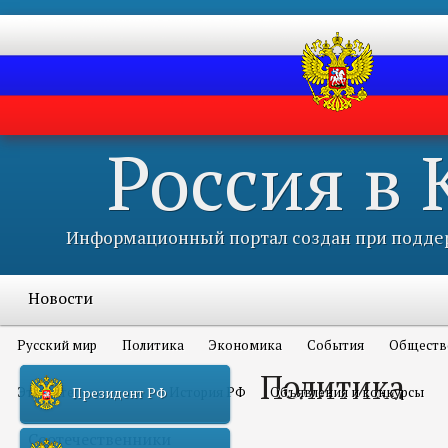
Россия в
Информационный портал создан при поддер
Новости
Русский мир
Политика
Экономика
События
Обществ
Политика
Это интересно всем
История РФ
Объявления и конкурсы
Президент РФ
Соотечественники