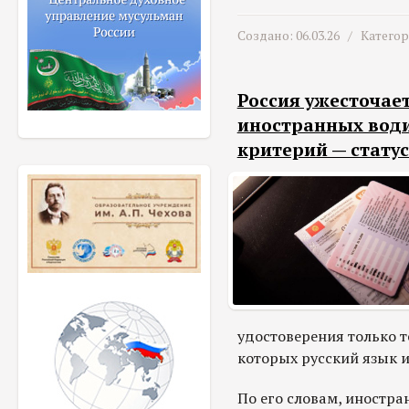
Создано: 06.03.26 /
Катего
Россия ужесточае
иностранных води
критерий — статус
удостоверения только т
которых русский язык 
По его словам, иностра