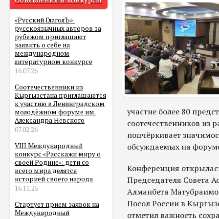
«Русский ГлаголЪ»:
русскоязычных авторов за
рубежом приглашают
заявить о себе на
международном
литературном конкурсе
16.07.26
Соотечественники из
Кыргызстана приглашаются
к участию в Ленинградском
участие более 80 предс
молодёжном форуме им.
Александра Невского
соотечественников из р
07.02.26
подчёркивает значимост
обсуждаемых на форуме
VIII Международный
конкурс «Расскажи миру о
своей Родине»: дети со
Конференция открылас
всего мира делятся
Председателя Совета А
историей своего народа
16.11.25
Алманбета Матубраимов
Посол России в Кыргыз
Стартует прием заявок на
Международный
отметил важность сохр