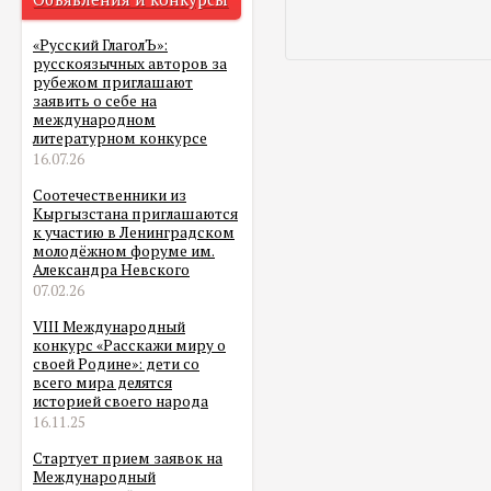
«Русский ГлаголЪ»:
русскоязычных авторов за
рубежом приглашают
заявить о себе на
международном
литературном конкурсе
16.07.26
Соотечественники из
Кыргызстана приглашаются
к участию в Ленинградском
молодёжном форуме им.
Александра Невского
07.02.26
VIII Международный
конкурс «Расскажи миру о
своей Родине»: дети со
всего мира делятся
историей своего народа
16.11.25
Стартует прием заявок на
Международный