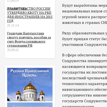
17.09.19
Будут выработаны меры
Аналитика
ПРАВИТЕЛЬСТВО РОССИИ
национальных видов спо
УТВЕРДИЛО КВОТУ НА РВП
угрозой заноса распро
ДЛЯ ИНОСТРАНЦЕВ НА 2015
ГОД
животных в странах СН
21.11.14
Ряду образовательных 
Граждане Кыргызстана
смогут получать пособия за
будет придан статус ба
счет Фонда социального
участников Содружеств
страхования РФ
25.09.15
В сфере обеспечения бе
Содружества планирует
касающиеся возвращен
государства их постоя
последствий чрезвычай
техногенного характера
навигационного обеспе
сотрудничества инжене
государств Содружеств
разминирования.