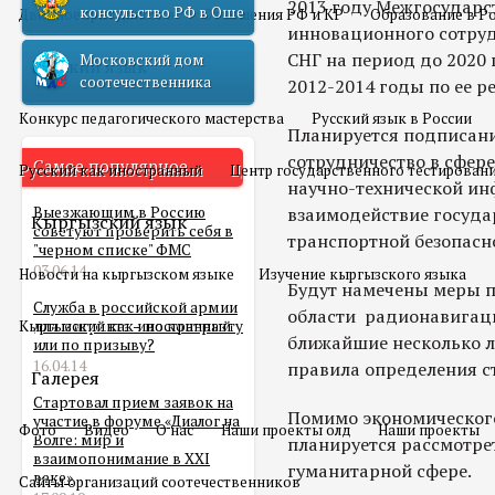
2013 году Межгосудар
консульство РФ в Оше
Двойное гражданство
Отношения РФ и КР
Образование в Р
инновационного сотруд
СНГ на период до 2020
Московский дом
Русский язык
соотечественника
2012-2014 годы по ее р
Конкурс педагогического мастерства
Русский язык в России
Планируется подписан
сотрудничество в сфер
Самое популярное
Русский как иностранный
Центр государственного тестирован
научно-технической и
Выезжающим в Россию
взаимодействие государ
Кыргызский язык
советуют проверить себя в
транспортной безопасн
"черном списке" ФМС
03.06.14
Новости на кыргызском языке
Изучение кыргызского языка
Будут намечены меры п
Служба в российской армии
области радионавигац
Кыргызский как иностранный
для мигранта – по контракту
ближайшие несколько ле
или по призыву?
16.04.14
правила определения с
Галерея
Стартовал прием заявок на
Помимо экономического
участие в форуме «Диалог на
Фото
Видео
О нас
Наши проекты олд
Наши проекты
Волге: мир и
планируется рассмотре
взаимопонимание в XXI
гуманитарной сфере.
веке»
Сайты организаций соотечественников