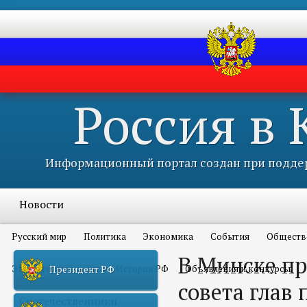
Россия в
Информационный портал создан при поддер
Новости
Русский мир
Политика
Экономика
События
Обществ
В Минске пр
Это интересно всем
История РФ
Объявления и конкурсы
Президент РФ
совета глав
Соотечественники