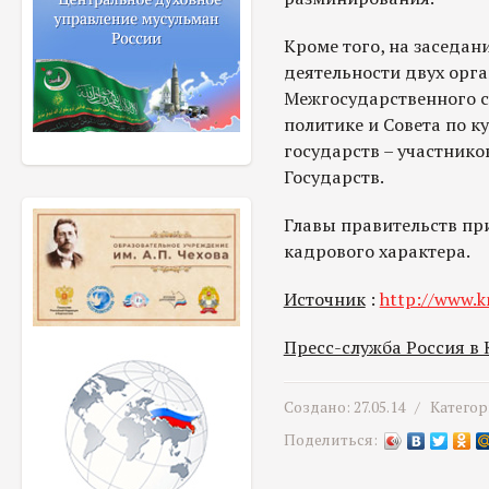
Кроме того, на заседан
деятельности двух орга
Межгосударственного с
политике и Совета по к
государств – участник
Государств.
Главы правительств пр
кадрового характера.
Источник
:
http://www.k
Пресс-служба Россия в
Создано: 27.05.14 /
Категор
Поделиться: