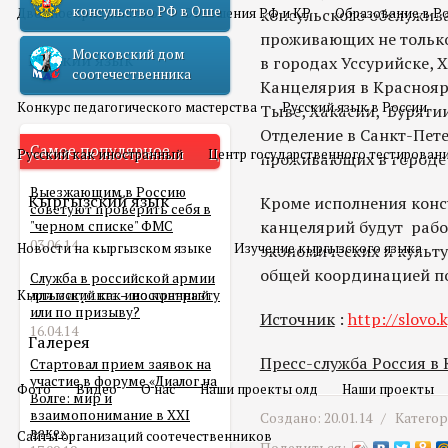
консульство РФ в Оше
Двойное гражданство
Отношения РФ и КР
консульского обслужив
Образование в Р
проживающих не только 
Московский дом
Русский язык
в городах Уссурийске, 
соотечественника
Канцелярия в Красноярс
Конкурс педагогического мастерства
Русский язык в России
Тыве, Хакасии, Бурятии
Отделение в Санкт-Пет
Самое популярное
Русский как иностранный
Центр государственного тестирован
проживающих в городе 
Выезжающим в Россию
Кыргызский язык
Кроме исполнения конс
советуют проверить себя в
канцелярий будут работ
"черном списке" ФМС
03.06.14
Новости на кыргызском языке
Изучение кыргызского языка
экономических и культ
общей координацией по
Служба в российской армии
Кыргызский как иностранный
для мигранта – по контракту
или по призыву?
Источник
:
http://slovo.
16.04.14
Галерея
Пресс-служба Россия в
Стартовал прием заявок на
участие в форуме «Диалог на
Фото
Видео
О нас
Наши проекты олд
Наши проекты
Волге: мир и
взаимопонимание в XXI
Создано: 20.01.14 /
Катего
веке»
Сайты организаций соотечественников