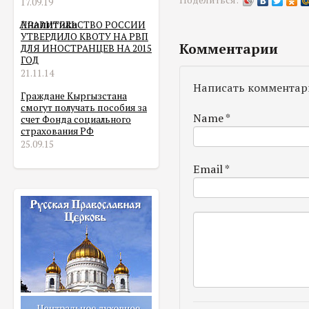
Поделиться:
17.09.19
Аналитика
ПРАВИТЕЛЬСТВО РОССИИ
УТВЕРДИЛО КВОТУ НА РВП
Комментарии
ДЛЯ ИНОСТРАНЦЕВ НА 2015
ГОД
21.11.14
Написать комментар
Граждане Кыргызстана
смогут получать пособия за
Name
*
счет Фонда социального
страхования РФ
25.09.15
Email
*