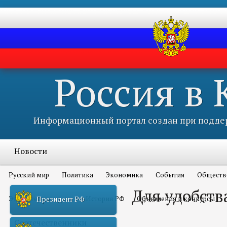
Россия в
Информационный портал создан при поддер
Новости
Русский мир
Политика
Экономика
События
Обществ
Для удобств
Это интересно всем
История РФ
Объявления и конкурсы
Президент РФ
Соотечественники