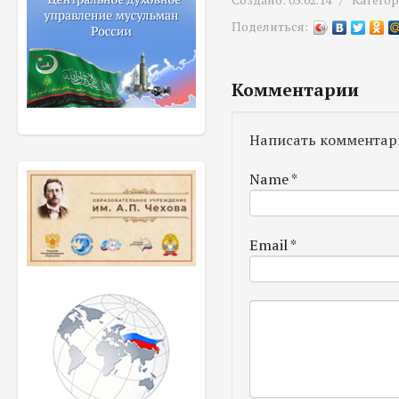
Создано: 05.02.14 /
Катего
Поделиться:
Комментарии
Написать комментар
Name
*
Email
*