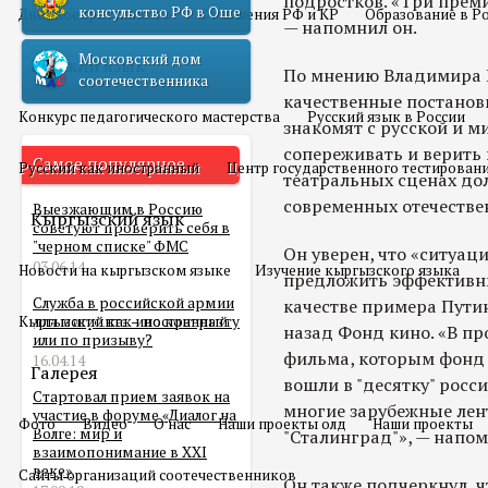
подростков. «Три преми
консульство РФ в Оше
Двойное гражданство
Отношения РФ и КР
Образование в Р
— напомнил он.
Московский дом
Русский язык
По мнению Владимира 
соотечественника
качественные постановк
Конкурс педагогического мастерства
Русский язык в России
знакомят с русской и м
сопереживать и верить в
Самое популярное
Русский как иностранный
Центр государственного тестирован
театральных сценах до
современных отечестве
Выезжающим в Россию
Кыргызский язык
советуют проверить себя в
"черном списке" ФМС
Он уверен, что «ситуац
03.06.14
Новости на кыргызском языке
Изучение кыргызского языка
предложить эффективн
Служба в российской армии
качестве примера Пути
Кыргызский как иностранный
для мигранта – по контракту
назад Фонд кино. «В п
или по призыву?
фильма, которым фонд 
16.04.14
Галерея
вошли в "десятку" росс
Стартовал прием заявок на
многие зарубежные ленты
участие в форуме «Диалог на
Фото
Видео
О нас
Наши проекты олд
Наши проекты
Волге: мир и
"Сталинград"», — напом
взаимопонимание в XXI
веке»
Сайты организаций соотечественников
Он также подчеркнул, ч