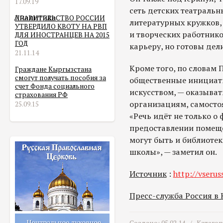
17.09.19
сеть детских театральн
Аналитика
ПРАВИТЕЛЬСТВО РОССИИ
литературных кружков, 
УТВЕРДИЛО КВОТУ НА РВП
и творческих работник
ДЛЯ ИНОСТРАНЦЕВ НА 2015
ГОД
карьеру, но готовы дел
21.11.14
Кроме того, по словам 
Граждане Кыргызстана
смогут получать пособия за
общественные инициати
счет Фонда социального
искусством, — оказыва
страхования РФ
организациям, самосто
25.09.15
«Речь идёт не только о 
предоставлении помеще
могут быть и библиотеки
школы», — заметил он.
Источник
:
http://vseru
Пресс-служба Россия в