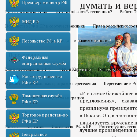
думать и ве
Премьер-министр РФ
Россия в Кыргызстане
Кто такой соотечественник?
Работа 
МИД РФ
Посольство РФ в КР и соотечественники
Права российских соо
Русский мир КР
Наша победа — в нашем единстве!
Посольство РФ в КР
Переселение
Федеральная
миграционная служба
Все о переселении в РФ
ФМС в Киргизии
Госпрограмма добр
Россотрудничество
РФ в КР
О работе региональных программ переселения
Переселение в Р
«И в самое ближайшее 
Таможенная служба
Домой в Россию
Трудовая миграция
предложения», — сказал
РФ в КР
президиума президентск
РФ и КР
в Пскове. Он, в частнос
Торговое представ-во
РФ в КР
планируется вручение 
Россия
Киргизия
Посольство РФ в КР
Россотрудничество
лучшие произведения ис
Генеральное