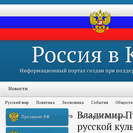
Россия в
Информационный портал создан при поддер
Новости
Русский мир
Политика
Экономика
События
Обществ
Владимир Пу
Это интересно всем
История РФ
Объявления и конкурсы
Президент РФ
русской кул
Соотечественники