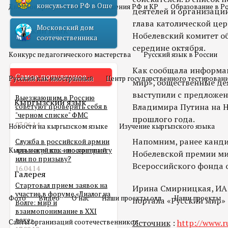
консульство РФ в Оше
Двойное гражданство
Отношения РФ и КР
Образование в Р
деятелей и организаций
глава католической це
Московский дом
Русский язык
Нобелевский комитет о
соотечественника
середине октября.
Конкурс педагогического мастерства
Русский язык в России
Как сообщала информа
Самое популярное
Русский как иностранный
Центр государственного тестирован
мир», общественные де
выступили с предложе
Выезжающим в Россию
Кыргызский язык
Владимира Путина на Н
советуют проверить себя в
"черном списке" ФМС
прошлого года.
03.06.14
Новости на кыргызском языке
Изучение кыргызского языка
Напомним, ранее канди
Служба в российской армии
Кыргызский как иностранный
для мигранта – по контракту
Нобелевской премии м
или по призыву?
Всероссийского фонда 
16.04.14
Галерея
Стартовал прием заявок на
Ирина Смирницкая, ИА
участие в форуме «Диалог на
Фото
Видео
О нас
Наши проекты олд
Наши проекты
портала «Русский мир»
Волге: мир и
взаимопонимание в XXI
веке»
Сайты организаций соотечественников
Источник
:
http://www.ru