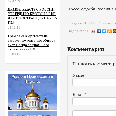
17.09.19
Пресс-служба Россия в
Аналитика
ПРАВИТЕЛЬСТВО РОССИИ
УТВЕРДИЛО КВОТУ НА РВП
ДЛЯ ИНОСТРАНЦЕВ НА 2015
ГОД
Создано: 05.03.14 /
Катего
21.11.14
Поделиться:
Граждане Кыргызстана
смогут получать пособия за
счет Фонда социального
Комментарии
страхования РФ
25.09.15
Написать комментар
Name
*
Email
*