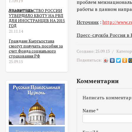
17.09.19
проблем межнациональ
работы в данном напра
Аналитика
ПРАВИТЕЛЬСТВО РОССИИ
УТВЕРДИЛО КВОТУ НА РВП
ДЛЯ ИНОСТРАНЦЕВ НА 2015
Источник
:
http://www.ru
ГОД
21.11.14
Пресс-служба Россия в
Граждане Кыргызстана
смогут получать пособия за
счет Фонда социального
Создано: 25.09.13 /
Катего
страхования РФ
Поделиться:
25.09.15
Комментарии
Написать комментар
Name
*