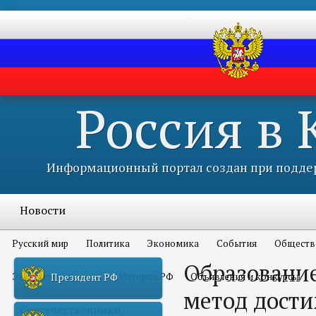
Россия в
Информационный портал создан при поддер
Новости
Русский мир
Политика
Экономика
События
Обществ
Образование
Это интересно всем
История РФ
Объявления и конкурсы
Президент РФ
метод дост
Соотечественники