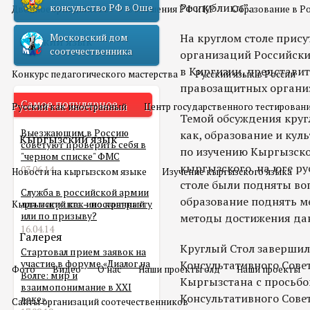
Республики”.
консульство РФ в Оше
Двойное гражданство
Отношения РФ и КР
Образование в Р
На круглом столе прис
Московский дом
Русский язык
соотечественника
организаций Российски
в Киргизии, представит
Конкурс педагогического мастерства
Русский язык в России
правозащитных органи
Самое популярное
Русский как иностранный
Центр государственного тестирован
Темой обсуждения круг
Выезжающим в Россию
как, образование и кул
Кыргызский язык
советуют проверить себя в
по изучению Кыргызског
"черном списке" ФМС
кыргызского, на юге ру
03.06.14
Новости на кыргызском языке
Изучение кыргызского языка
столе были подняты воп
Служба в российской армии
образование поднять м
Кыргызский как иностранный
для мигранта – по контракту
или по призыву?
методы достижения да
16.04.14
Галерея
Круглый Стол завершил
Стартовал прием заявок на
участие в форуме «Диалог на
Консультативного Совет
Фото
Видео
О нас
Наши проекты олд
Наши проекты
Волге: мир и
Кыргызстана с просьбо
взаимопонимание в XXI
Консультативного Сове
веке»
Сайты организаций соотечественников