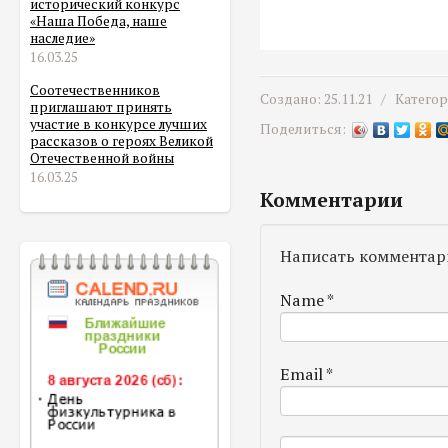
исторический конкурс
«Наша Победа, наше
наследие»
16.03.25
Соотечественников
Создано: 25.11.21 /
Катего
приглашают принять
участие в конкурсе лучших
Поделиться:
рассказов о героях Великой
Отечественной войны
16.03.25
Комментарии
Написать комментар
Name
*
Email
*