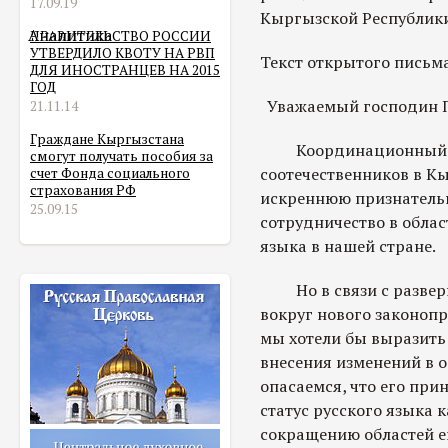
17.09.19
Кыргызской Республики
Аналитика
ПРАВИТЕЛЬСТВО РОССИИ
УТВЕРДИЛО КВОТУ НА РВП
Текст открытого письм
ДЛЯ ИНОСТРАНЦЕВ НА 2015
ГОД
Уважаемый господин П
21.11.14
Граждане Кыргызстана
Координационный сов
смогут получать пособия за
соотечественников в К
счет Фонда социального
страхования РФ
искреннюю признательн
25.09.15
сотрудничество в облас
языка в нашей стране.
Но в связи с разверн
вокруг нового законопр
мы хотели бы выразить
внесения изменений в 
опасаемся, что его при
статус русского языка 
сокращению областей ег