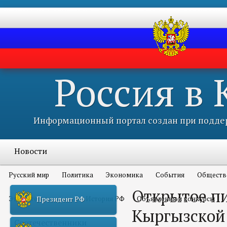
Россия в
Информационный портал создан при поддер
Новости
Русский мир
Политика
Экономика
События
Обществ
Открытое п
Это интересно всем
История РФ
Объявления и конкурсы
Президент РФ
Кыргызской 
Соотечественники