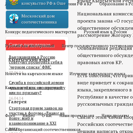
языке Кыргызской Респ
консульство РФ в Оше
Двойное гражданство
Отношения РФ и КР
Образование в Р
Национальная комиссия
Московский дом
Русский язык
проекта закона «О госу
соотечественника
общественное обсужден
Конкурс педагогического мастерства
Русский язык в России
рассмотрение Жогорку 
Самое популярное
Русский как иностранный
Центр государственного тестирован
Обновленная редакция 
общественного обсужд
Выезжающим в Россию
Кыргызский язык
правовых актов КР.
советуют проверить себя в
"черном списке" ФМС
03.06.14
Новости на кыргызском языке
Изучение кыргызского языка
Есть опасения, что пр
виде приведет к сокра
Служба в российской армии
Кыргызский как иностранный
для мигранта – по контракту
языка, закрепленного 
или по призыву?
Республике в качестве 
16.04.14
Галерея
русскоязычных граждан
Стартовал прием заявок на
участие в форуме «Диалог на
Фото
Видео
О нас
Наши проекты олд
Наши проекты
Связи с этим члены Ко
Волге: мир и
взаимопонимание в XXI
Российских соотечеств
веке»
Сайты организаций соотечественников
решили написать откры