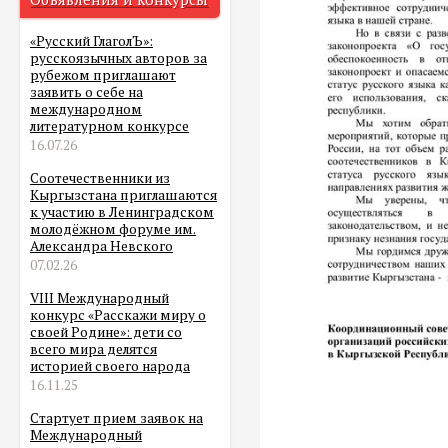
«Русский ГлаголЪ»:
русскоязычных авторов за
рубежом приглашают
заявить о себе на
международном
литературном конкурсе
16.07.26
Соотечественники из
Кыргызстана приглашаются
к участию в Ленинградском
молодёжном форуме им.
Александра Невского
07.02.26
VIII Международный
конкурс «Расскажи миру о
своей Родине»: дети со
всего мира делятся
историей своего народа
16.11.25
Стартует прием заявок на
Международный