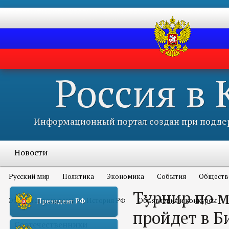
Россия в
Информационный портал создан при поддер
Новости
Русский мир
Политика
Экономика
События
Обществ
Турнир по 
Это интересно всем
История РФ
Объявления и конкурсы
Президент РФ
пройдет в Б
Соотечественники