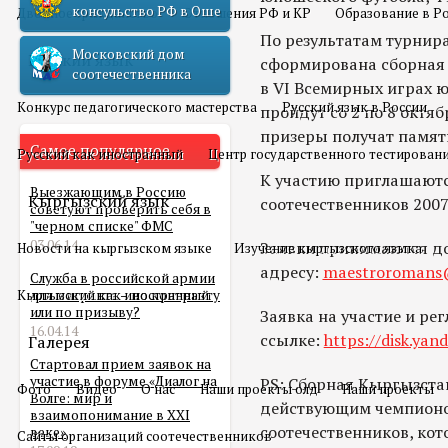
консульство РФ в Оше
Двойное гражданство
Отношения РФ и КР
Образование в Р
По результатам турнира
Московский дом
Русский язык
сформирована сборная 
соотечественника
в VI Всемирных играх 
Конкурс педагогического мастерства
Русский язык в России
пройдут со 2 по 8 октяб
призеры получат памят
Самое популярное
Русский как иностранный
Центр государственного тестирован
К участию приглашают
Выезжающим в Россию
Кыргызский язык
соотечественников 2007
советуют проверить себя в
"черном списке" ФМС
03.06.14
Заявки принимаются до
Новости на кыргызском языке
Изучение кыргызского языка
адресу:
maestroromans
Служба в российской армии
Кыргызский как иностранный
для мигранта – по контракту
или по призыву?
Заявка на участие и ре
16.04.14
ссылке:
https://disk.ya
Галерея
Стартовал прием заявок на
участие в форуме «Диалог на
PS: Сборная Кыргызста
Фото
Видео
О нас
Наши проекты олд
Наши проекты
Волге: мир и
действующим чемпион
взаимопонимание в XXI
соотечественников, ко
веке»
Сайты организаций соотечественников