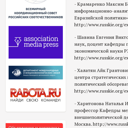
- Крамаренко Максим Б
информационно-аналит
Евразийской политики». 
http://www.russkie.org/
- Шавина Евгения Викт
наук, доцент кафедры 
экономической науки РЭУ
http://www.russkie.org/e
- Халатян Айк Грантови
центра стратегических
политический обозреват
http://www.russkie.org/e
- Харитонова Наталья И
профессор Кафедры ме
внешнеполитической де
Москва. http://www.russk
Объявления и конкурсы