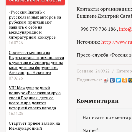
Контакты организации: 
«Русский ГлаголЪ»:
Бишкеке Дмитрий Сага
русскоязычных авторов за
рубежом приглашают
заявить о себе на
+ 996 779 706 186 ,
info@
международном
литературном конкурсе
Источник
:
http://www.ru
16.07.26
Соотечественники из
Пресс-служба «Россия 
Кыргызстана приглашаются
к участию в Ленинградском
молодёжном форуме им.
Создано: 24.09.22 /
Катего
Александра Невского
07.02.26
Поделиться:
VIII Международный
конкурс «Расскажи миру о
своей Родине»: дети со
Комментарии
всего мира делятся
историей своего народа
16.11.25
Написать комментар
Стартует прием заявок на
Международный
Name
*