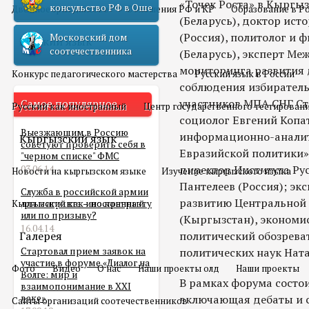
«Точек Роста» в Кыргы
консульство РФ в Оше
Двойное гражданство
Отношения РФ и КР
Образование в Р
(Беларусь), доктор ист
(Россия), политолог и 
Московский дом
Русский язык
соотечественника
(Беларусь), эксперт М
мониторинга развития 
Конкурс педагогического мастерства
Русский язык в России
соблюдения избиратель
участников МПА СНГ Ст
Самое популярное
Русский как иностранный
Центр государственного тестирован
социолог Евгений Копат
Выезжающим в Россию
информационно-аналит
Кыргызский язык
советуют проверить себя в
Евразийской политики»
"черном списке" ФМС
директор Института Рус
03.06.14
Новости на кыргызском языке
Изучение кыргызского языка
Пантелеев (Россия); эк
Служба в российской армии
развитию Центральной 
Кыргызский как иностранный
для мигранта – по контракту
или по призыву?
(Кыргызстан), экономис
16.04.14
Галерея
политический обозрева
Стартовал прием заявок на
политических наук Ната
участие в форуме «Диалог на
Фото
Видео
О нас
Наши проекты олд
Наши проекты
Волге: мир и
В рамках форума состо
взаимопонимание в XXI
веке»
включающая дебаты и с
Сайты организаций соотечественников