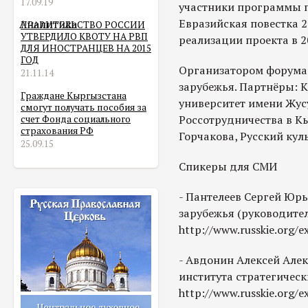
17.09.19
участники программы п
Евразийская повестка 2
Аналитика
ПРАВИТЕЛЬСТВО РОССИИ
УТВЕРДИЛО КВОТУ НА РВП
реализации проекта в 20
ДЛЯ ИНОСТРАНЦЕВ НА 2015
ГОД
Организатором форума 
21.11.14
зарубежья. Партнёры:
Граждане Кыргызстана
университет имени Жус
смогут получать пособия за
Россотрудничества в К
счет Фонда социального
страхования РФ
Горчакова, Русский ку
25.09.15
Спикеры для СМИ
- Пантелеев Сергей Юрь
зарубежья (руководител
http://www.russkie.org/e
- Авдонин Алексей Алек
института стратегическ
http://www.russkie.org/e