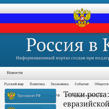
Россия в
Информационный портал создан при поддер
Новости
Русский мир
Политика
Экономика
События
Обществ
Точки роста
Это интересно всем
История РФ
Объявления и конкурсы
Президент РФ
евразийской
Соотечественники