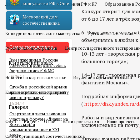
консульство РФ в Оше
Двойное гражданство
Отношения РФ и КР
Образование в Р
Конкурс открыт для мо
Московский дом
Русский язык
от 6 до 17 лет в трёх в
соотечественника
6–9 лет - творческая ра
Конкурс педагогического мастерства
Русский язык в России
объединяясь в любви к 
Самое популярное
Русский как иностранный
Центр государственного тестирован
10-13 лет - творческая 
Выезжающим в Россию
большого города»;
Кыргызский язык
советуют проверить себя в
"черном списке" ФМС
14–17 лет - творческая
03.06.14
Новости на кыргызском языке
Изучение кыргызского языка
фантазии Москвы».
Служба в российской армии
Кыргызский как иностранный
для мигранта – по контракту
Подробная информация
или по призыву?
(
https://disk.yandex.ru/
16.04.14
Галерея
Стартовал прием заявок на
Работы и видеовизитки
участие в форуме «Диалог на
Фото
Видео
О нас
Наши проекты олд
Наши проекты
Волге: мир и
включительно на почту
взаимопонимание в XXI
веке»
Сайты организаций соотечественников
Авторы лучших работ п