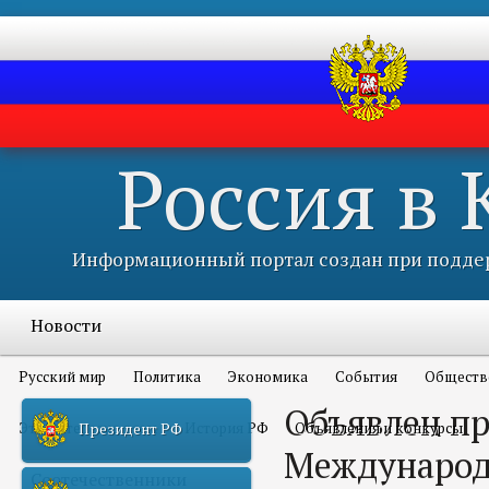
Россия в
Информационный портал создан при поддер
Новости
Русский мир
Политика
Экономика
События
Обществ
Объявлен пр
Это интересно всем
История РФ
Объявления и конкурсы
Президент РФ
Международ
Соотечественники