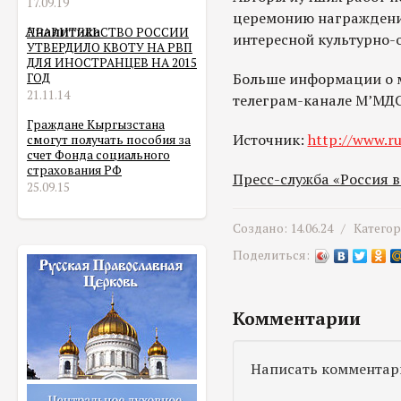
17.09.19
церемонию награждения
Аналитика
ПРАВИТЕЛЬСТВО РОССИИ
интересной культурно-
УТВЕРДИЛО КВОТУ НА РВП
ДЛЯ ИНОСТРАНЦЕВ НА 2015
Больше информации о 
ГОД
21.11.14
телеграм-канале М’МДС
Граждане Кыргызстана
Источник:
http://www.ru
смогут получать пособия за
счет Фонда социального
страхования РФ
Пресс-служба «Россия 
25.09.15
Создано: 14.06.24 /
Катего
Поделиться:
Комментарии
Написать комментар