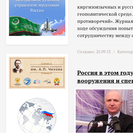
киргизоязычных и рус
геополитической среде
противоречий». Журнал
ходе обсуждения попыт
сотрудничеству между 
Создано: 25.09.13 /
Катего
Россия в этом год
вооружения и спе