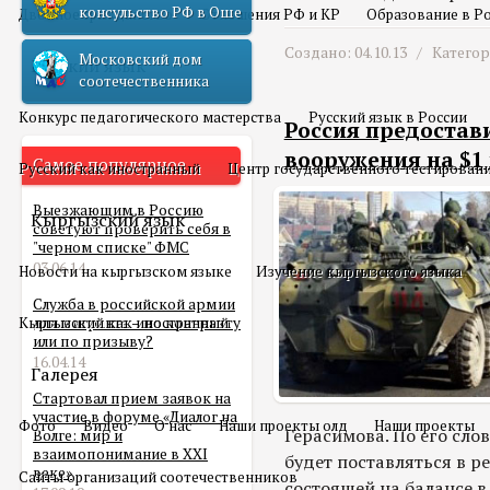
консульство РФ в Оше
Двойное гражданство
Отношения РФ и КР
Образование в Р
Создано: 04.10.13 /
Катего
Московский дом
Русский язык
соотечественника
Конкурс педагогического мастерства
Русский язык в России
Россия предостав
вооружения на $1
Самое популярное
Русский как иностранный
Центр государственного тестирован
Выезжающим в Россию
Кыргызский язык
советуют проверить себя в
"черном списке" ФМС
03.06.14
Новости на кыргызском языке
Изучение кыргызского языка
Служба в российской армии
Кыргызский как иностранный
для мигранта – по контракту
или по призыву?
16.04.14
Галерея
Стартовал прием заявок на
участие в форуме «Диалог на
Фото
Видео
О нас
Наши проекты олд
Наши проекты
Герасимова. По его сло
Волге: мир и
взаимопонимание в XXI
будет поставляться в р
веке»
Сайты организаций соотечественников
состоящей на балансе 