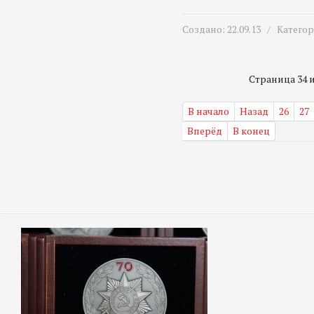
Создано: 22.09.13 /
Катего
Страница 34 из
В начало
Назад
26
27
Вперёд
В конец