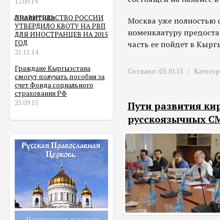
17.09.19
Аналитика
ПРАВИТЕЛЬСТВО РОССИИ
Москва уже полностью 
УТВЕРДИЛО КВОТУ НА РВП
номенклатуру предоста
ДЛЯ ИНОСТРАНЦЕВ НА 2015
ГОД
часть ее пойдет в Кырг
21.11.14
Граждане Кыргызстана
Создано: 03.10.13 /
Катего
смогут получать пособия за
счет Фонда социального
страхования РФ
25.09.15
Пути развития ки
русскоязычных СМ