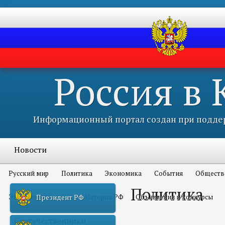
Россия в
Информационный портал создан при поддер
Новости
Русский мир
Политика
Экономика
События
Обществ
Политика
Это интересно всем
История РФ
Объявления и конкурсы
Президент РФ
Соотечественники