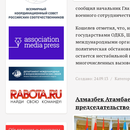
сообщил начальник Гл
военного сотрудничест
Кошелев отметил, что,
государствами ОДКБ, 
международными орган
политическая обстанов
остается нестабильной 
многочисленных вызово
Создано: 24.09.13 /
Катего
Алмазбек Атамбае
председательство
Объявления и конкурсы