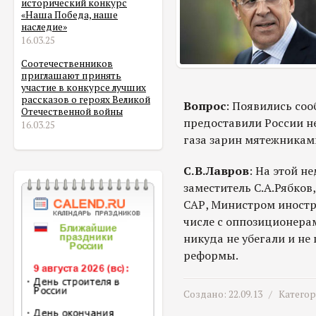
исторический конкурс
«Наша Победа, наше
наследие»
16.03.25
Соотечественников
приглашают принять
участие в конкурсе лучших
рассказов о героях Великой
Вопрос
: Появились соо
Отечественной войны
предоставили России н
16.03.25
газа зарин мятежниками
С.В.Лавров
: На этой н
заместитель С.А.Рябков
САР, Министром иностр
числе с оппозиционера
никуда не убегали и не
реформы.
Создано: 22.09.13 /
Катего