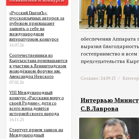
«Русский ГлаголЪ»:
русскоязычных авторов за
рубежом приглашают
заявить о себе на
международном
обеспечения Аппарата п
литературном конкурсе
16.07.26
выразил благодарность
гостеприимство и всем 
Соотечественники из
председательства Кырг
Кыргызстана приглашаются
к участию в Ленинградском
молодёжном форуме им.
Александра Невского
Создано: 24.09.13 /
Катего
07.02.26
VIII Международный
конкурс «Расскажи миру о
Интервью Министр
своей Родине»: дети со
С.В.Лаврова
всего мира делятся
историей своего народа
16.11.25
Стартует прием заявок на
Международный