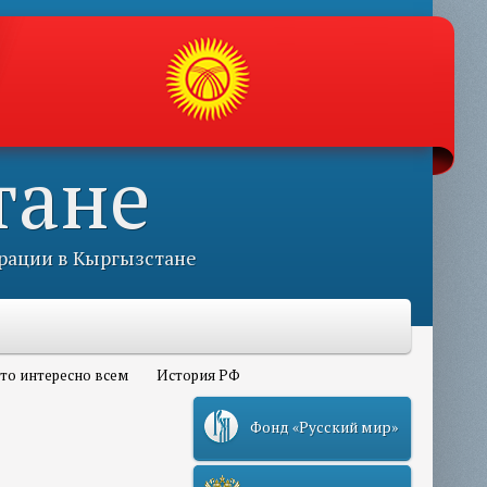
тане
рации в Кыргызстане
то интересно всем
История РФ
Фонд «Русский мир»