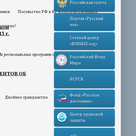
Российская газета
нники
Посольство РФ в КР и соотечественники
Портал «Русский
век»
динстве!
ской
3 г.
Сетевой центр
«RUSSKIE.org»
и
те региональных программ переселения
Российский Фонд
Мира
ЕНТОВ ОБ
КСРСК
Фонд «Русское
Двойное гражданство
Отношения РФ и КР
достояние»
Центр правовой
защиты