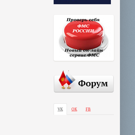
VK
ОК
FB