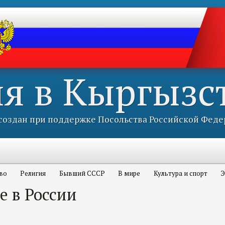
ия в Кыргызс
оздан при поддержке Посольства Российской Феде
во
Религия
Бывший СССР
В мире
Культура и спорт
Э
е в России