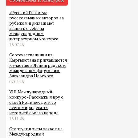
«Русский ГлаголЪ»:
русскоязычных авторов за
рубежом приглашают
заявить о себе на
международном
литературном конкурсе
16.07.26
Соотечественники из
Кыргызстана приглашаются
к участию в Ленинградском
молодёжном форуме им.
Александра Невского
07.02.26
VIII Международный
конкурс «Расскажи миру о
своей Родине»: дети со
всего мира делятся
историей своего народа
16.11.25
Стартует прием заявок на
Международный