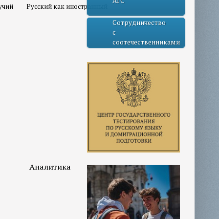
АГС
учий
Русский как иностранный
Сотрудничество
с
соотечественниками
Аналитика