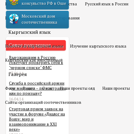
консульство РФ в Оше
Конкурс педагогического мастерства
Русский язык в России
Московский дом
Центр государственного тестирования
соотечественника
Кыргызский язык
Самое популярное
Новости на кыргызском языке
Изучение кыргызского языка
Выезжающим в Россию
Кыргызский как иностранный
советуют проверить себя в
"черном списке" ФМС
03.06.14
Галерея
Служба в российской армии
Фото
для мигранта – по контракту
Видео
О нас
Наши проекты олд
Наши проекты
или по призыву?
16.04.14
Сайты организаций соотечественников
Стартовал прием заявок на
участие в форуме «Диалог на
Волге: мир и
взаимопонимание в XXI
веке»