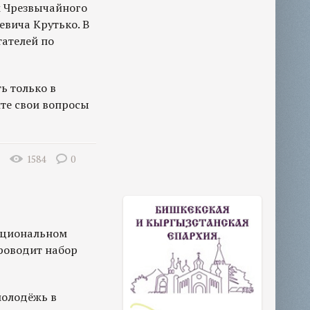
м Чрезвычайного
вича Крутько. В
тателей по
ь только в
те свои вопросы
1584
0
ациональном
роводит набор
олодёжь в