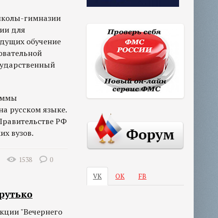
 школы-гимназии
ии для
едущих обучение
овательной
сударственный
аммы
на русском языке.
 Правительстве РФ
их вузов.
1538
0
VK
ОК
FB
рутько
дакции "Вечернего