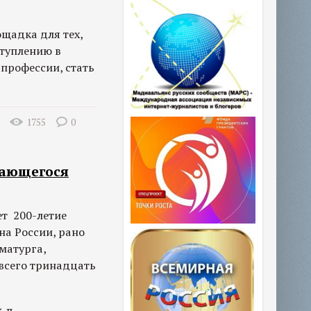
ощадка для тех,
ступлению в
 профессии, стать
1755
0
дающегося
ет 200-летие
а России, рано
матурга,
 всего тринадцать