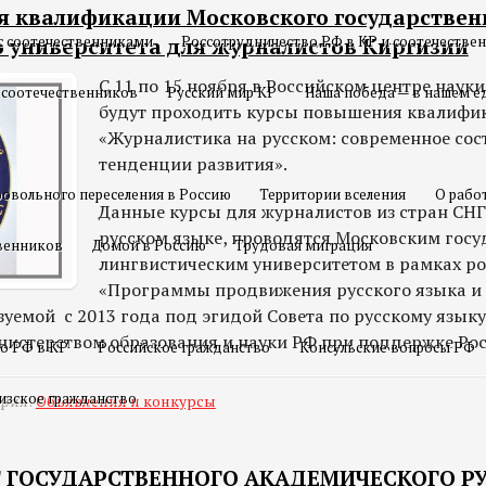
 квалификации Московского государствен
с соотечественниками
Россотрудничество РФ в КР и соотечестве
о университета для журналистов Киргизии
С 11 по 15 ноября в Российском центре наук
 соотечественников
Русский мир КР
Наша победа — в нашем е
будут проходить курсы повышения квалифи
«Журналистика на русском: современное сос
тенденции развития».
овольного переселения в Россию
Территории вселения
О рабо
Данные курсы для журналистов из стран СНГ
русском языке, проводятся Московским гос
твенников
Домой в Россию
Трудовая миграция
лингвистическим университетом в рамках р
«Программы продвижения русского языка и 
зуемой с 2013 года под эгидой Совета по русскому язык
истерством образования и науки РФ при поддержке Ро
о РФ в КР
Российское гражданство
Консульские вопросы РФ
изское гражданство
ория:
Объявления и конкурсы
Т ГОСУДАРСТВЕННОГО АКАДЕМИЧЕСКОГО Р