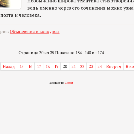
Необычайно широка тематика стихотворений
ведь именно через его сочинения можно узна
поэта и человека.
ория:
Объявления и конкурсы
Страница 20 из 25 Показано 134 - 140 из 174
Назад
15
16
17
18
19
20
21
22
23
24
Вперёд
В к
Работает на
Cobalt