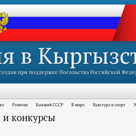
ия в Кыргызс
оздан при поддержке Посольства Российской Феде
во
Религия
Бывший СССР
В мире
Культура и спорт
Э
 и конкурсы