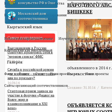
консульство РФ в Оше
Конкурс педагогического мастерства
Русский язык в России
НАРОДНОГО АНС
БИШКЕКЕ
Московский дом
Центр государственного тестирования
соотечественника
Кыргызский язык
Самое популярное
Новости на кыргызском языке
Изучение кыргызского языка
Выезжающим в Россию
Кыргызский как иностранный
советуют проверить себя в
"черном списке" ФМС
03.06.14
Галерея
объявленного в 2014 г
Служба в российской армии
Кыргызстане.
Фото
для мигранта – по контракту
Видео
О нас
Наши проекты олд
Наши проекты
или по призыву?
16.04.14
Сайты организаций соотечественников
Создано: 31.10.14 /
Катег
Стартовал прием заявок на
участие в форуме «Диалог на
Волге: мир и
взаимопонимание в XXI
ОБЪЯВЛЯЕТСЯ К
веке»