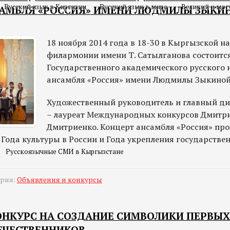
Русский язык в Киргизии
Русский язык в мире
Великий и мог
АМБЛЯ «РОССИЯ» ИМЕНИ ЛЮДМИЛЫ ЗЫКИН
18 ноября 2014 года в 18-30 в Кыргызской 
филармонии имени Т. Сатылганова состоитс
Государственного академического русского
ансамбля «Россия» имени Людмилы Зыкиной 
Художественный руководитель и главный д
– лауреат Международных конкурсов Дмитр
Дмитриенко. Концерт ансамбля «Россия» про
. Года культуры в России и Года укрепления государстве
Русскоязычные СМИ в Кыргызстане
ория:
Объявления и конкурсы
ОНКУРС НА СОЗДАНИЕ СИМВОЛИКИ ПЕРВЫ