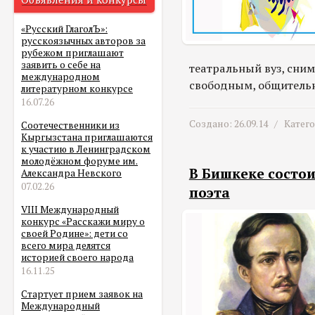
«Русский ГлаголЪ»:
русскоязычных авторов за
рубежом приглашают
заявить о себе на
театральный вуз, сним
международном
свободным, общитель
литературном конкурсе
16.07.26
Создано: 26.09.14 /
Катег
Соотечественники из
Кыргызстана приглашаются
к участию в Ленинградском
молодёжном форуме им.
В Бишкеке состо
Александра Невского
07.02.26
поэта
VIII Международный
конкурс «Расскажи миру о
своей Родине»: дети со
всего мира делятся
историей своего народа
16.11.25
Стартует прием заявок на
Международный