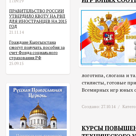
ИГР ЮНЫХ СООТ
17.09.19
ПРАВИТЕЛЬСТВО РОССИИ
УТВЕРДИЛО КВОТУ НА РВП
ДЛЯ ИНОСТРАНЦЕВ НА 2015
ГОД
21.11.14
Граждане Кыргызстана
смогут получать пособия за
счет Фонда социального
страхования РФ
25.09.15
логотипа, слогана и 
стилисты, готовые пр
Всемирных игр юных с
Создано: 27.10.14 /
Катег
КУРСЫ ПОВЫШЕН