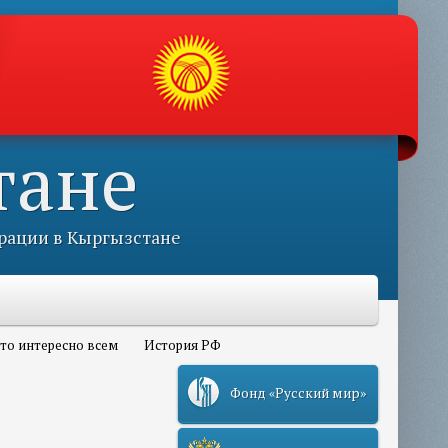
тане
рации в Кыргызстане
то интересно всем
История РФ
Фонд «Русский мир»