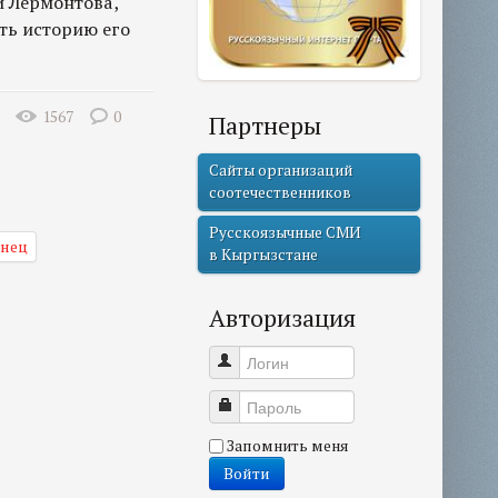
 Лермонтова,
ть историю его
1567
0
Партнеры
Сайты организаций
соотечественников
Русскоязычные СМИ
онец
в Кыргызстане
Авторизация
Логин
Пароль
Запомнить меня
Войти