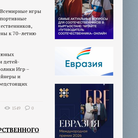
е Всемирные игры
спортивные
чественников,
ены к 70–летию
р юных
и детей-
волики Игр –
айнеры и
предстоящих
1549
0
РСТВЕННОГО