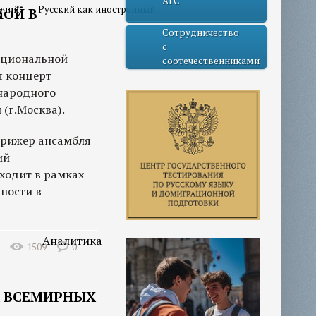
АГС
учий
Русский как иностранный
ОЙ В
Сотрудничество
с
национальной
соотечественниками
я концерт
 народного
(г.Москва).
ирижер ансамбля
ий
ходит в рамках
нности в
Аналитика
1509
0
Х ВСЕМИРНЫХ