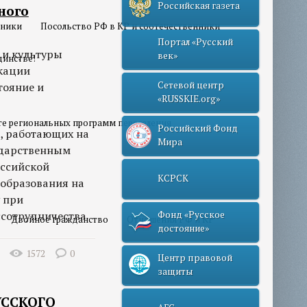
Российская газета
ного
нники
Посольство РФ в КР и соотечественники
Портал «Русский
и и культуры
век»
динстве!
кации
Сетевой центр
тояние и
«RUSSKIE.org»
те региональных программ переселения
Российский Фонд
, работающих на
Мира
ударственным
оссийской
КСРСК
образования на
у при
ссотрудничества.
Фонд «Русское
Двойное гражданство
Отношения РФ и КР
достояние»
1572
0
Центр правовой
защиты
УССКОГО