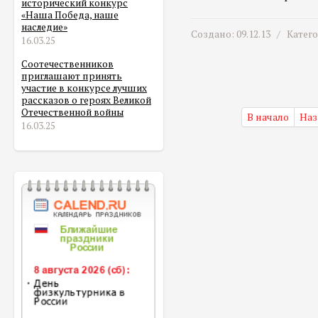
исторический конкурс
«Наша Победа, наше
наследие»
Создано: 09.12.13 /
Катег
16.03.25
Соотечественников
приглашают принять
участие в конкурсе лучших
рассказов о героях Великой
Отечественной войны
В начало
Наз
16.03.25