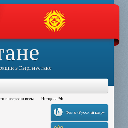
тане
рации в Кыргызстане
то интересно всем
История РФ
Фонд «Русский мир»