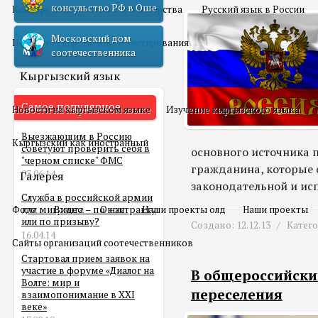
консульство РФ в Оше
Конкурс педагогического мастерства
Русский язык в России
Московский дом
Центр государственного тестирования
соотечественника
Кыргызский язык
Самое популярное
Новости на кыргызском языке
Изучение кыргызского языка
Выезжающим в Россию
Кыргызский как иностранный
советуют проверить себя в
основного источника п
"черном списке" ФМС
гражданина, которые 
03.06.14
Галерея
законодательной и ис
Служба в российской армии
Фото
для мигранта – по контракту
Видео
О нас
Наши проекты олд
Наши проекты
или по призыву?
Создано: 12.12.13 /
Катег
16.04.14
Сайты организаций соотечественников
Стартовал прием заявок на
участие в форуме «Диалог на
В общероссийски
Волге: мир и
переселения
взаимопонимание в XXI
веке»