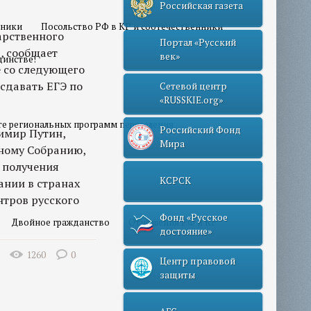
Российская газета
нники
Посольство РФ в КР и соотечественники
арственного
Портал «Русский
а, сообщает
век»
динстве!
е со следующего
сдавать ЕГЭ по
Сетевой центр
«RUSSKIE.org»
те региональных программ переселения
Российский Фонд
димир Путин,
Мира
ному Собранию,
 получения
КСРСК
ании в странах
нтров русского
Фонд «Русское
Двойное гражданство
Отношения РФ и КР
достояние»
1260
0
Центр правовой
защиты