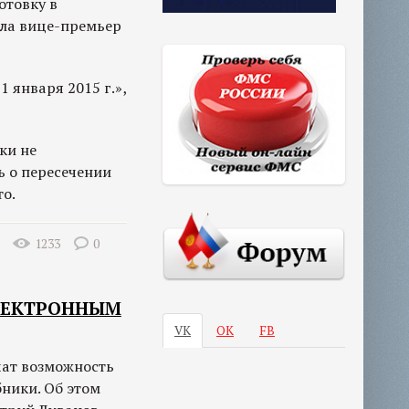
отовку в
ала вице-премьер
 января 2015 г.»,
ки не
ь о пересечении
то.
1233
0
ЭЛЕКТРОННЫМ
VK
ОК
FB
чат возможность
ники. Об этом