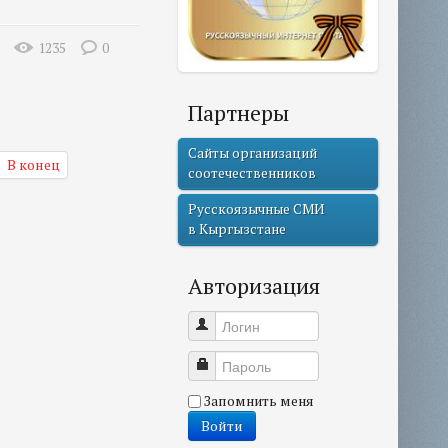
1235
0
Партнеры
Сайты организаций
В конец
соотечественников
Русскоязычные СМИ
в Кыргызстане
Авторизация
Логин
Пароль
Запомнить меня
Войти