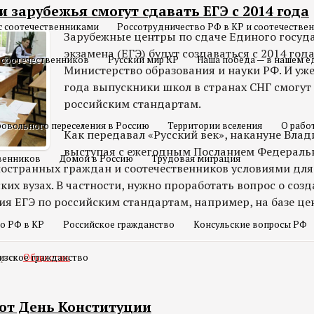
 зарубежья смогут сдавать ЕГЭ с 2014 года
с соотечественниками
Россотрудничество РФ в КР и соотечестве
Зарубежные центры по сдаче Единого госуд
экзамена (ЕГЭ) будут создаваться с 2014 год
 соотечественников
Русский мир КР
Наша победа — в нашем е
Министерство образования и науки РФ. И уж
года выпускники школ в странах СНГ смогут 
российским стандартам.
овольного переселения в Россию
Территории вселения
О рабо
Как передавал «Русский век», накануне Вла
выступая с ежегодным Посланием Федераль
твенников
Домой в Россию
Трудовая миграция
ностранных граждан и соотечественников условиями для
ких вузах. В частности, нужно проработать вопрос о созд
я ЕГЭ по российским стандартам, например, на базе це
о РФ в КР
Российское гражданство
Консульские вопросы РФ
ория:
изское гражданство
Общество
ют День Конституции