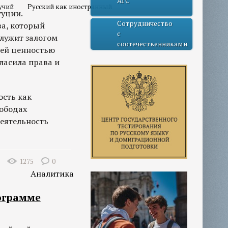
АГС
учий
Русский как иностранный
туции.
Сотрудничество
ва, который
с
служит залогом
соотечественниками
шей ценностью
ласила права и
ость как
вободах
еятельность
1275
0
Аналитика
ограмме