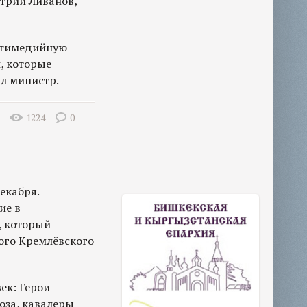
трий Ливанов,
льтимедийную
, которые
л министр.
1224
0
екабря.
ие в
, который
ого Кремлёвского
ек: Герои
юза, кавалеры