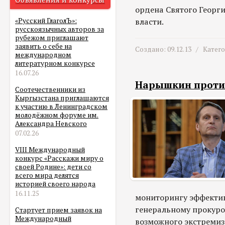
ордена Святого Георг
власти.
«Русский ГлаголЪ»:
русскоязычных авторов за
рубежом приглашают
заявить о себе на
Создано: 09.12.13 /
Катег
международном
литературном конкурсе
16.07.26
Нарышкин против
Соотечественники из
Кыргызстана приглашаются
к участию в Ленинградском
молодёжном форуме им.
Александра Невского
07.02.26
VIII Международный
конкурс «Расскажи миру о
своей Родине»: дети со
всего мира делятся
историей своего народа
16.11.25
мониторингу эффектив
генеральному прокуро
Стартует прием заявок на
Международный
возможного экстремиз