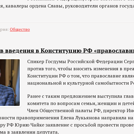
ия, кавалеры ордена Славы, руководители органов госуд
ория:
Общество
 введения в Конституцию РФ «православн
Спикер Госдумы Российской Федерации Се
против того, чтобы вносить изменения в пре
Конституции РФ о том, что православие явля
национальной и культурной самобытности Р
Ранее с таким предложением выступила глав
комитета по вопросам семьи, женщин и дете
Член Общественной палаты РФ, директор Ин
ности правоприменения Елена Лукьянова направила на
ру РФ Юрию Чайке заявление с просьбой провести прове
ма в заявлении депутата.