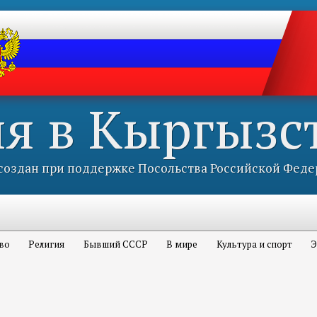
ия в Кыргызс
оздан при поддержке Посольства Российской Феде
во
Религия
Бывший СССР
В мире
Культура и спорт
Э