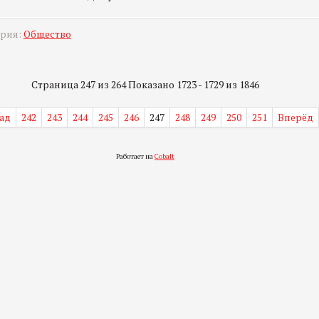
ория:
Общество
Страница 247 из 264 Показано 1723 - 1729 из 1846
ад
242
243
244
245
246
247
248
249
250
251
Вперёд
Работает на
Cobalt