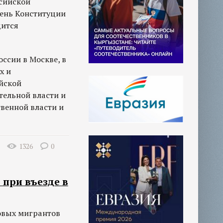
ссийской
День Конституции
дится
ссии в Москве, в
х и
йской
тельной власти и
венной власти и
1326
0
при въезде в
довых мигрантов