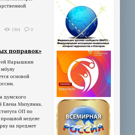
арственной
1304
0
ых поправок»
ргей Нарышкин
амбулу
ется основой
оссии.
а думского
й Елена Мизулина.
ститута ОП по
 прошлой неделе
рку на предмет