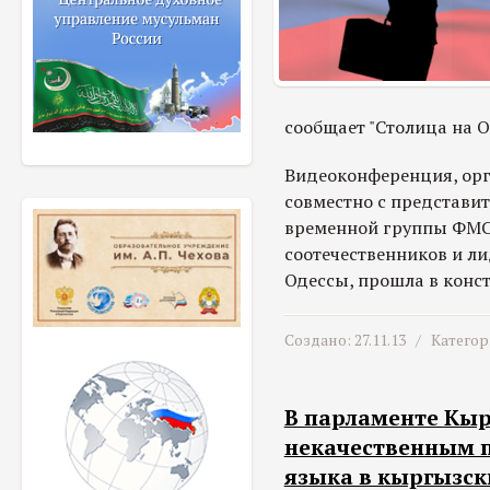
сообщает "Столица на О
Видеоконференция, ор
совместно с представит
временной группы ФМС 
соотечественников и л
Одессы, прошла в конст
Создано: 27.11.13 /
Категор
В парламенте Кыр
некачественным 
языка в кыргызск