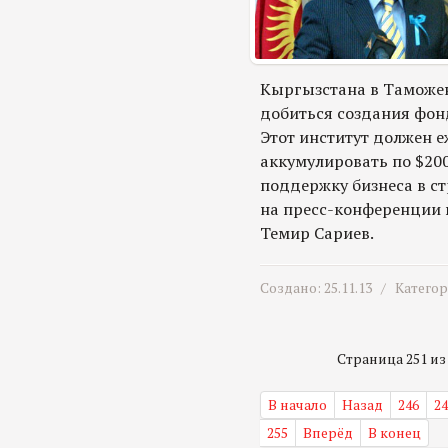
Кыргызстана в Таможе
добиться создания фо
Этот институт должен е
аккумулировать по $200
поддержку бизнеса в стр
на пресс-конференции 
Темир Сариев.
Создано: 25.11.13 /
Катего
Страница 251 из 
В начало
Назад
246
24
255
Вперёд
В конец