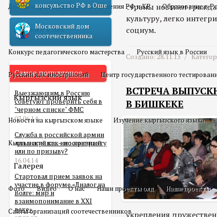
консульство РФ в Оше
страны новыми гражда
Двойное гражданство
Отношения РФ и КР
Образование в Р
культуру, легко инте
Московский дом
Русский язык
социум.
соотечественника
Конкурс педагогического мастерства
Русский язык в России
Создано: 28.11.13 /
Катего
Самое популярное
Русский как иностранный
Центр государственного тестирован
ВСТРЕЧА ВЫПУСК
Выезжающим в Россию
Кыргызский язык
советуют проверить себя в
В БИШКЕКЕ
"черном списке" ФМС
03.06.14
Новости на кыргызском языке
Изучение кыргызского языка
Служба в российской армии
Кыргызский как иностранный
для мигранта – по контракту
или по призыву?
16.04.14
Галерея
Стартовал прием заявок на
участие в форуме «Диалог на
Фото
Видео
О нас
Наши проекты олд
Наши проекты
Волге: мир и
взаимопонимание в XXI
веке»
Сайты организаций соотечественников
укрепления дружествен