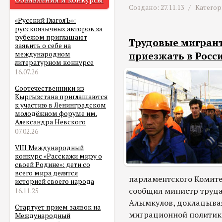
Создано: 27.11.13 /
Категор
«Русский ГлаголЪ»:
русскоязычных авторов за
рубежом приглашают
Трудовые мигрант
заявить о себе на
приезжать в Росс
международном
литературном конкурсе
16.07.26
Соотечественники из
Кыргызстана приглашаются
к участию в Ленинградском
молодёжном форуме им.
Александра Невского
07.02.26
VIII Международный
конкурс «Расскажи миру о
своей Родине»: дети со
всего мира делятся
парламентского Комите
историей своего народа
сообщил министр труда
16.11.25
Алымкулов, докладывая
Стартует прием заявок на
миграционной политики
Международный