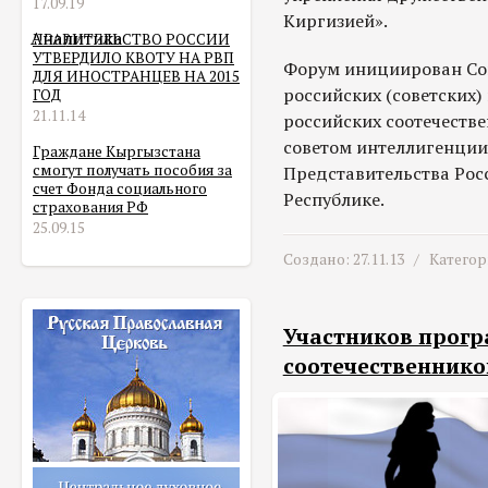
17.09.19
Киргизией».
Аналитика
ПРАВИТЕЛЬСТВО РОССИИ
УТВЕРДИЛО КВОТУ НА РВП
Форум инициирован Со
ДЛЯ ИНОСТРАНЦЕВ НА 2015
российских (советских
ГОД
21.11.14
российских соотечеств
советом интеллигенции
Граждане Кыргызстана
смогут получать пособия за
Представительства Рос
счет Фонда социального
Республике.
страхования РФ
25.09.15
Создано: 27.11.13 /
Категор
Участников прог
соотечественнико