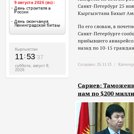
Санкт-Петербург 25 но
Кыргызстана Бакыт Ам
По его словам, в почет
Санкт-Петербурге сообщ
прибывшего авиарейсо
назад по 10-15 граждан
Кыргызстан
11
53
39
Создано: 25.11.13 /
Катего
суббота, август 8,
2026
Сариев: Таможен
нам по $200 милл