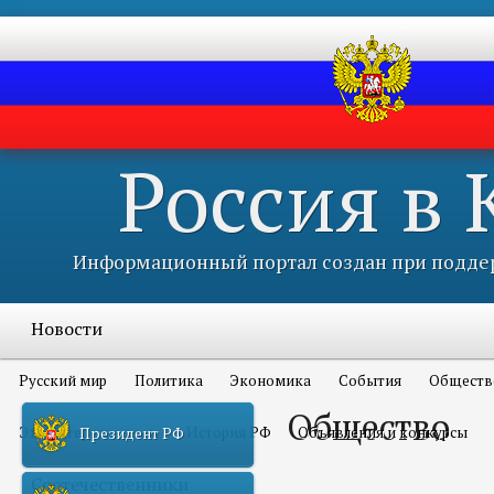
Россия в
Информационный портал создан при поддер
Новости
Русский мир
Политика
Экономика
События
Обществ
Общество
Это интересно всем
История РФ
Объявления и конкурсы
Президент РФ
Соотечественники