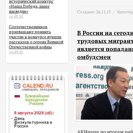
исторический конкурс
«Наша Победа, наше
наследие»
Создано: 26.11.13 /
Катего
16.03.25
Соотечественников
В России на сего
приглашают принять
участие в конкурсе лучших
трудовых мигрант
рассказов о героях Великой
Отечественной войны
является попадан
16.03.25
омбудсмен
АКИpress по итогам раб