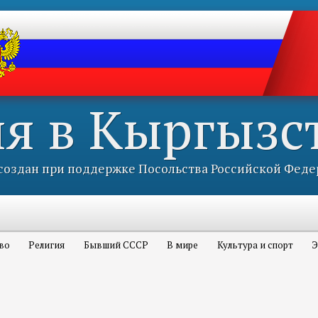
ия в Кыргызс
оздан при поддержке Посольства Российской Феде
во
Религия
Бывший СССР
В мире
Культура и спорт
Э