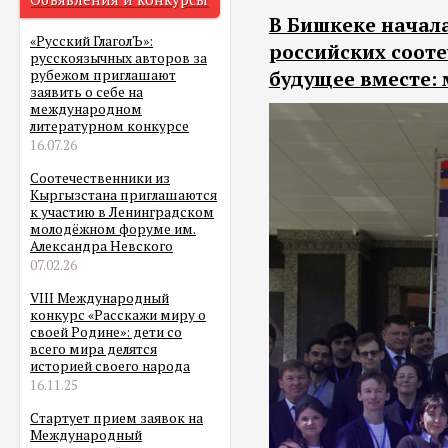
В Бишкеке начал
«Русский ГлаголЪ»:
российских соот
русскоязычных авторов за
будущее вместе:
рубежом приглашают
заявить о себе на
международном
литературном конкурсе
16.07.26
Соотечественники из
Кыргызстана приглашаются
к участию в Ленинградском
молодёжном форуме им.
Александра Невского
07.02.26
VIII Международный
конкурс «Расскажи миру о
своей Родине»: дети со
всего мира делятся
историей своего народа
16.11.25
Стартует прием заявок на
Международный