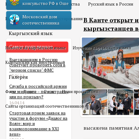
консульство РФ в Оше
Конкурс педагогического мастерства
Русский язык в России
Московский дом
Центр государственного тестирования
В Канте открыт 
соотечественника
кыргызстанцев в
Кыргызский язык
Самое популярное
Новости на кыргызском языке
Изучение кыргызского языка
Выезжающим в Россию
Кыргызский как иностранный
советуют проверить себя в
"черном списке" ФМС
03.06.14
Галерея
Служба в российской армии
Фото
для мигранта – по контракту
Видео
О нас
Наши проекты олд
Наши проекты
или по призыву?
16.04.14
Сайты организаций соотечественников
Стартовал прием заявок на
участие в форуме «Диалог на
Волге: мир и
высажена памятная Ал
взаимопонимание в XXI
веке»