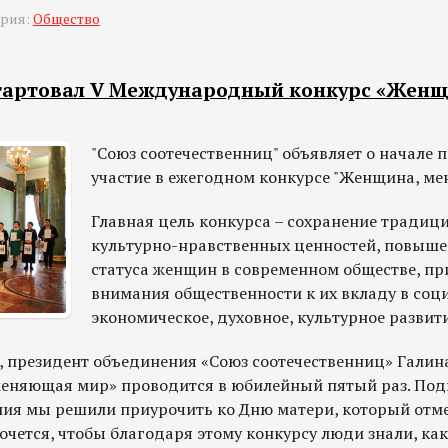
ория:
Общество
тартовал V Международный конкурс «Женщ
"Союз соотечественниц" объявляет о начале 
участие в ежегодном конкурсе "Женщина, ме
Главная цель конкурса – сохранение традиц
культурно-нравственных ценностей, повыше
статуса женщин в современном обществе, пр
внимания общественности к их вкладу в соц
экономическое, духовное, культурное развит
, президент объединения «Союз соотечественниц» Галина
еняющая мир» проводится в юбилейный пятый раз. Под
я мы решили приурочить ко Дню матери, который отме
очется, чтобы благодаря этому конкурсу люди знали, ка