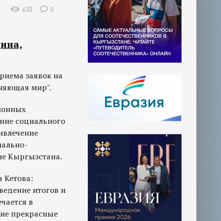
632
0
ина,
приема заявок на
няющая мир".
ионных
ние социального
ивлечение
иально-
ие Кыргызстана.
 Кетова:
ведение итогов и
чается в
кие прекрасные