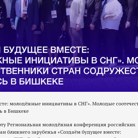
сте: молодёжные инициативы в СНГ». Молодые соотечес
ь в Бишкеке
оту Региональная молодёжная конференция российских
ран ближнего зарубежья «Создаём будущее вместе: