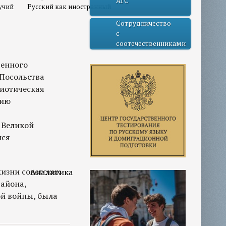
АГС
учий
Русский как иностранный
Сотрудничество
с
соотечественниками
венного
 Посольства
риотическая
тию
 Великой
лся
жизни советских
Аналитика
района,
ой войны, была