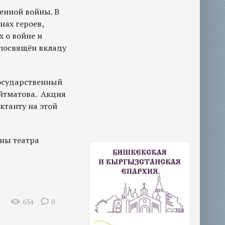
венной войны. В
нах героев,
 о войне и
 посвящён вкладу
осударственный
Айтматова. Акция
ктанту на этой
ны театра
634
0