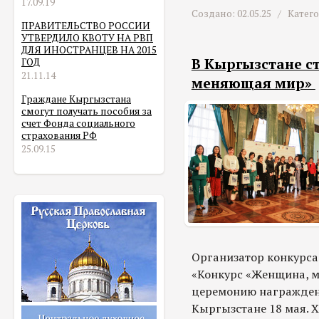
17.09.19
Создано: 02.05.25 /
Катег
ПРАВИТЕЛЬСТВО РОССИИ
УТВЕРДИЛО КВОТУ НА РВП
ДЛЯ ИНОСТРАНЦЕВ НА 2015
В Кыргызстане с
ГОД
21.11.14
меняющая мир»
Граждане Кыргызстана
смогут получать пособия за
счет Фонда социального
страхования РФ
25.09.15
Организатор конкурса
«Конкурс «Женщина, м
церемонию награждени
Кыргызстане 18 мая. Х