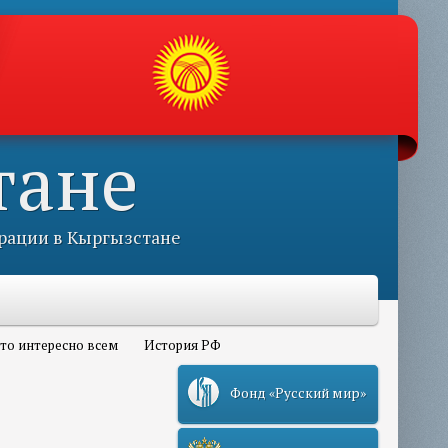
тане
рации в Кыргызстане
то интересно всем
История РФ
Фонд «Русский мир»