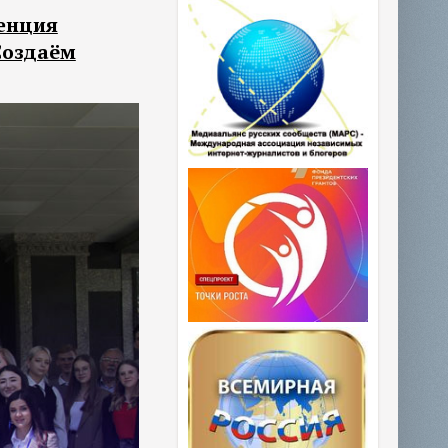
енция
Создаём