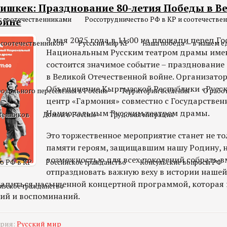
 Бишкек: Празднование 80-летия Победы в В
с соотечественниками
Россотрудничество РФ в КР и соотечестве
ойне
9 мая 2025 года в 11:00 на площади перед 
 соотечественников
Русский мир КР
Наша победа — в нашем е
Национальным Русским театром драмы имен
состоится значимое событие – празднование
в Великой Отечественной войне. Организато
Объединение Кыргызской Республики «Русс
овольного переселения в Россию
Территории вселения
О рабо
центр «Гармония» совместно с Государстве
Национальным Русским театром драмы.
твенников
Домой в Россию
Трудовая миграция
Это торжественное мероприятие станет не т
памяти героям, защищавшим нашу Родину, н
возможностью для всех поколений собрать в
о РФ в КР
Российское гражданство
Консульские вопросы РФ
отпраздновать важную веху в истории нашей
ладиться насыщенной концертной программой, которая
изское гражданство
ий и воспоминаний.
ория:
Русский мир