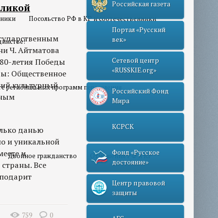
Российская газета
еликой
нники
Посольство РФ в КР и соотечественники
Портал «Русский
Государственным
век»
динстве!
и Ч. Айтматова
Сетевой центр
 80-летия Победы
«RUSSKIE.org»
ры: Общественное
кий культурный
те региональных программ переселения
Российский Фонд
нным
Мира
КСРСК
олько данью
о и уникальной
месте и
Фонд «Русское
Двойное гражданство
Отношения РФ и КР
достояние»
 страны. Все
 подарит
Центр правовой
защиты
759
0