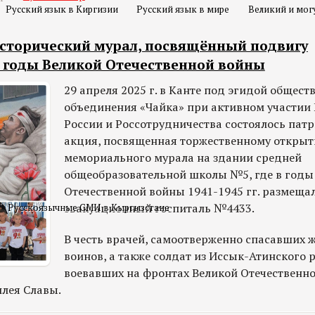
Русский язык в Киргизии
Русский язык в мире
Великий и мог
исторический мурал, посвящённый подвигу
 годы Великой Отечественной войны
29 апреля 2025 г. в Канте под эгидой общест
объединения «Чайка» при активном участии
России и Россотрудничества состоялось пат
акция, посвященная торжественному откры
мемориального мурала на здании средней
общеобразовательной школы №5, где в годы
Отечественной войны 1941-1945 гг. размеща
эвакуационный госпиталь №4433.
Русскоязычные СМИ в Кыргызстане
В честь врачей, самоотверженно спасавших 
воинов, а также солдат из Иссык-Атинского 
воевавших на фронтах Великой Отечественн
лея Славы.