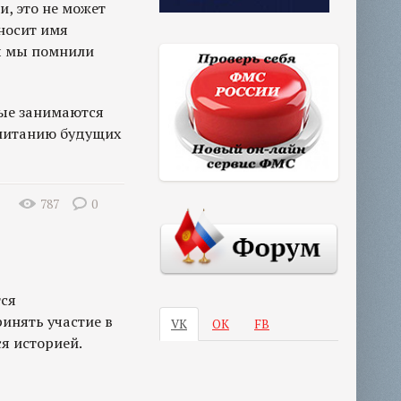
, это не может
носит имя
бы мы помнили
рые занимаются
спитанию будущих
787
0
тся
инять участие в
VK
ОК
FB
ся историей.