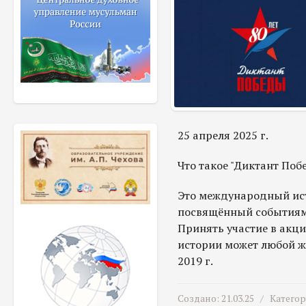
25 апреля 2025 г.
Что такое "Диктант Поб
Это международный ис
посвящённый событиям
Принять участие в акци
истории может любой ж
2019 г.
Создано: 21.03.25 /
Катего