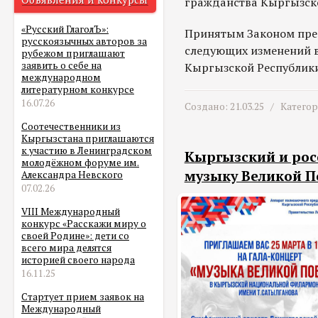
гражданства Кыргызско
«Русский ГлаголЪ»:
Принятым Законом пре
русскоязычных авторов за
следующих изменений в
рубежом приглашают
заявить о себе на
Кыргызской Республики
международном
литературном конкурсе
16.07.26
Создано: 21.03.25 /
Катего
Соотечественники из
Кыргызстана приглашаются
к участию в Ленинградском
Кыргызский и рос
молодёжном форуме им.
музыку Великой 
Александра Невского
07.02.26
VIII Международный
конкурс «Расскажи миру о
своей Родине»: дети со
всего мира делятся
историей своего народа
16.11.25
Стартует прием заявок на
Международный