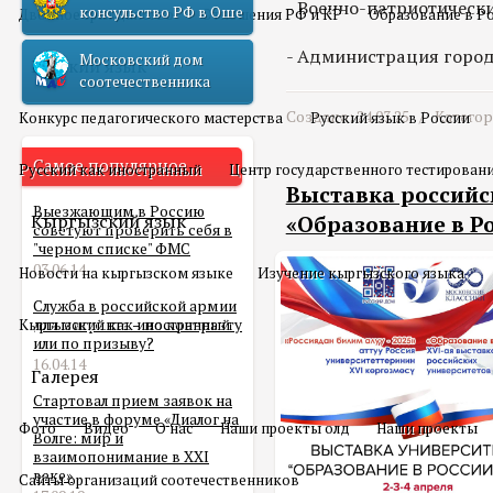
- Военно-патриотически
консульство РФ в Оше
Двойное гражданство
Отношения РФ и КР
Образование в Р
- Администрация горо
Московский дом
Русский язык
соотечественника
Создано: 24.03.25 /
Катего
Конкурс педагогического мастерства
Русский язык в России
Самое популярное
Русский как иностранный
Центр государственного тестирован
Выставка российс
Выезжающим в Россию
Кыргызский язык
«Образование в Ро
советуют проверить себя в
"черном списке" ФМС
03.06.14
Новости на кыргызском языке
Изучение кыргызского языка
Служба в российской армии
Кыргызский как иностранный
для мигранта – по контракту
или по призыву?
16.04.14
Галерея
Стартовал прием заявок на
участие в форуме «Диалог на
Фото
Видео
О нас
Наши проекты олд
Наши проекты
Волге: мир и
взаимопонимание в XXI
веке»
Сайты организаций соотечественников