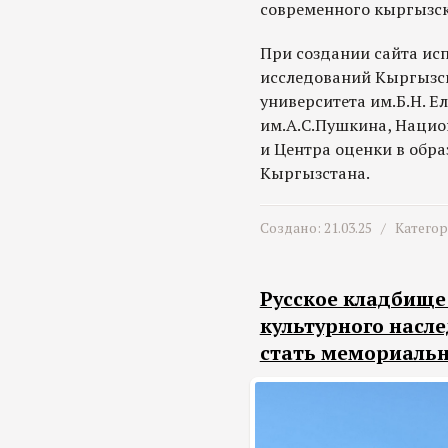
современного кыргызск
При создании сайта ис
исследований Кыргызск
университета им.Б.Н. Е
им.А.С.Пушкина, Нацио
и Центра оценки в обра
Кыргызстана.
Создано: 21.03.25 /
Катего
Русское кладбище
культурного насл
стать мемориаль