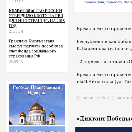
17.09.19
Аналитика
ПРАВИТЕЛЬСТВО РОССИИ
УТВЕРДИЛО КВОТУ НА РВП
ДЛЯ ИНОСТРАНЦЕВ НА 2015
ГОД
Время и место проведени
21.11.14
Республиканская библи
Граждане Кыргызстана
смогут получать пособия за
К. Баялинова (г.Бишкек,
счет Фонда социального
страхования РФ
- 2 апреля - выставка «
25.09.15
Время и место проведен
им.Ч.Айтматова (ул. Таг
Создано: 24.03.25 /
Катего
«Диктант Победы