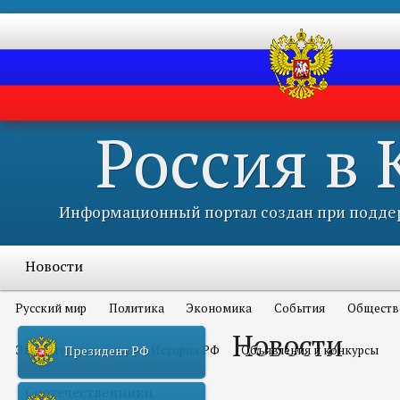
Россия в
Информационный портал создан при поддер
Новости
Русский мир
Политика
Экономика
События
Обществ
Новости
Это интересно всем
История РФ
Объявления и конкурсы
Президент РФ
Соотечественники