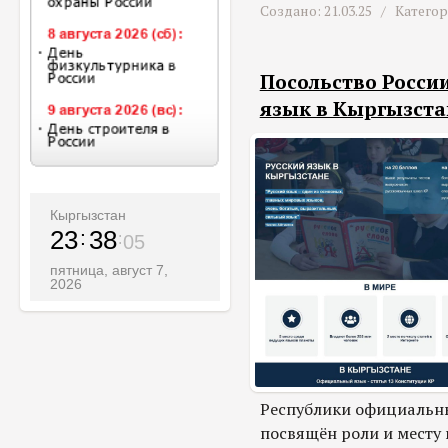
Создано: 21.03.25 /
Катего
Посольство России
язык в Кыргызста
Кыргызстан
23
38
07
пятница, август 7,
2026
Республики официальн
посвящён роли и месту