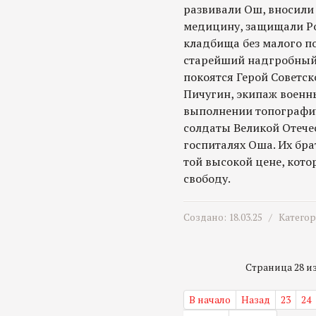
развивали Ош, вносили 
медицину, защищали Ро
кладбища без малого по
старейший надгробный 
покоятся Герой Советс
Пичугин, экипаж военн
выполнении топографич
солдаты Великой Отече
госпиталях Оша. Их бра
той высокой цене, кот
свободу.
Создано: 18.03.25 /
Катего
Страница 28 из 
В начало
Назад
23
24