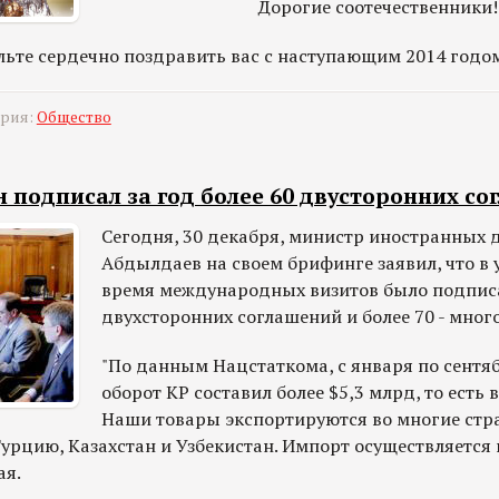
Дорогие соотечественники!
льте сердечно поздравить вас с наступающим 2014 годо
ория:
Общество
подписал за год более 60 двусторонних со
Сегодня, 30 декабря, министр иностранных 
Абдылдаев на своем брифинге заявил, что в 
время международных визитов было подписа
двухсторонних соглашений и более 70 - мног
"По данным Нацстаткома, с января по сентя
оборот КР составил более $5,3 млрд, то есть 
Наши товары экспортируются во многие стра
рцию, Казахстан и Узбекистан. Импорт осуществляется 
ая.