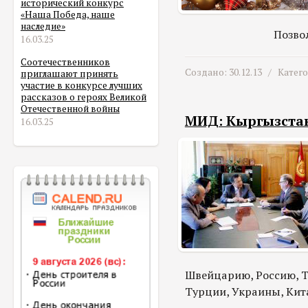
исторический конкурс
«Наша Победа, наше
наследие»
Позво
16.03.25
Соотечественников
Создано: 30.12.13 /
Катег
приглашают принять
участие в конкурсе лучших
рассказов о героях Великой
Отечественной войны
МИД: Кыргызстан 
16.03.25
Швейцарию, Россию, Ту
Турции, Украины, Кит