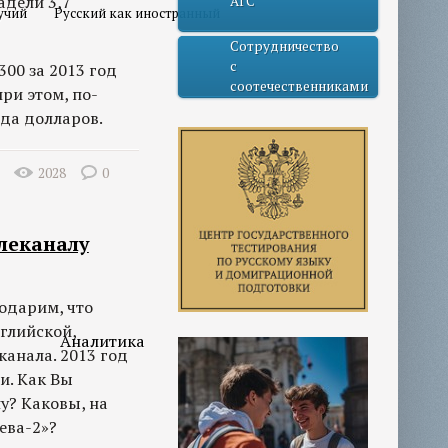
адели 3,7
АГС
учий
Русский как иностранный
Сотрудничество
с
300 за 2013 год
соотечественниками
ри этом, по-
рда долларов.
2028
0
леканалу
одарим, что
глийской,
Аналитика
канала. 2013 год
и. Как Вы
у? Каковы, на
ева-2»?