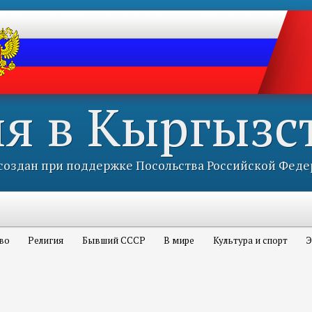
ия в Кыргызс
оздан при поддержке Посольства Российской Феде
во
Религия
Бывший СССР
В мире
Культура и спорт
Э