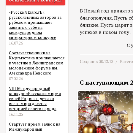
В Новый год принято з
«Русский ГлаголЪ»:
благополучия. Пусть с
русскоязычных авторов за
рубежом приглашают
близкие. Пусть царят 
заявить о себе на
успехов в новом году!
международном
литературном конкурсе
16.07.26
С 
Соотечественники из
Кыргызстана приглашаются
Создано: 30.12.13 /
Катег
к участию в Ленинградском
молодёжном форуме им.
Александра Невского
07.02.26
С наступающим 2
VIII Международный
конкурс «Расскажи миру о
своей Родине»: дети со
всего мира делятся
историей своего народа
16.11.25
Стартует прием заявок на
Международный