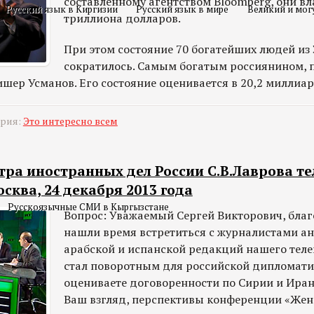
составленному агентством Bloomberg, они вл
Русский язык в Киргизии
Русский язык в мире
Великий и мог
триллиона долларов.
При этом состояние 70 богатейших людей из 
сократилось. Самым богатым россиянином, п
шер Усманов. Его состояние оценивается в 20,2 миллиа
ория:
Это интересно всем
ра иностранных дел России С.В.Лаврова те
осква, 24 декабря 2013 года
Русскоязычные СМИ в Кыргызстане
Вопрос: Уважаемый Сергей Викторович, благ
нашли время встретиться с журналистами ан
арабской и испанской редакций нашего теле
стал поворотным для российской дипломати
оцениваете договоренности по Сирии и Иран
Ваш взгляд, перспективы конференции «Жен