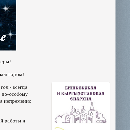
неры!
вым годом!
год - всегда
 по-особому
ача непременно
й работы и