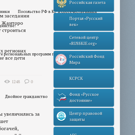
Российская газета
нники
Посольство РФ в КР и соотечественники
м заседании
Портал «Русский
Р Жанторо
век»
динстве!
т строиться
Сетевой центр
«RUSSKIE.org»
ых регионах
те региональных программ переселения
Российский Фонд
е все дети
Мира
КСРСК
1248
0
Фонд «Русское
Двойное гражданство
Отношения РФ и КР
достояние»
 увеличились за
Центр правовой
защиты
ишет
богачей,