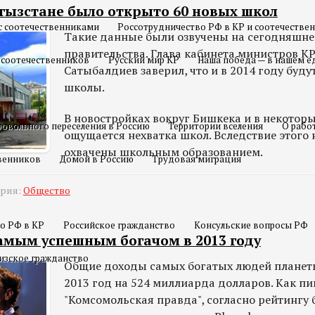
ргызстане было открыто 60 новых школ
с соотечественниками
Россотрудничество РФ в КР и соотечестве
Такие данные были озвучены на сегодняшне
правительства. Глава кабинета министров К
 соотечественников
Русский мир КР
Наша победа — в нашем е
Сатыбалдиев заверил, что и в 2014 году буду
школы.
В новостройках вокруг Бишкека и в некотор
овольного переселения в Россию
Территории вселения
О рабо
ощущается нехватка школ. Вследствие этого н
охвачены школьным образованием.
твенников
Домой в Россию
Трудовая миграция
ория:
Общество
о РФ в КР
Российское гражданство
Консульские вопросы РФ
самым успешным богачом в 2013 году
изское гражданство
Общие доходы самых богатых людей планеты
2013 год на 524 миллиарда долларов. Как п
"Комсомольская правда", согласно рейтингу 