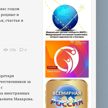
 вас годом
и родные и
я, счастья и
1336
0
кретаря
чественников за
 с
ва иностранных
ьевича Макарова.