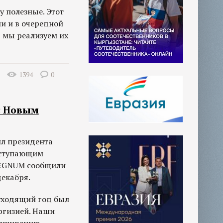
у полезные. Этот
и и в очередной
а мы реализуем их
1394
0
с Новым
л президента
аступающим
REGNUM сообщили
декабря.
"уходящий год был
ргизией. Наши