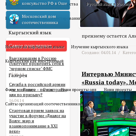
консульство РФ в Оше
Конкурс педагогического мастерства
Русский язык в России
Московский дом
Центр государственного тестирования
соотечественника
Кыргызский язык
прежнему остается Али
Самое популярное
Новости на кыргызском языке
Изучение кыргызского языка
Создано: 04.01.14 /
Катег
Выезжающим в Россию
Кыргызский как иностранный
советуют проверить себя в
"черном списке" ФМС
Интервью Минист
03.06.14
Галерея
«Russia today», М
Служба в российской армии
Фото
для мигранта – по контракту
Видео
О нас
Наши проекты олд
Наши проекты
или по призыву?
16.04.14
Сайты организаций соотечественников
Стартовал прием заявок на
участие в форуме «Диалог на
Волге: мир и
взаимопонимание в XXI
веке»