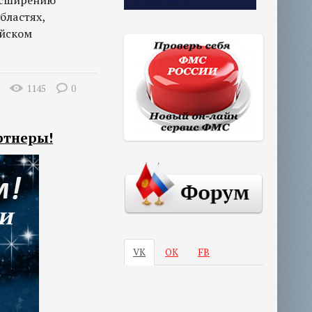
расширению
бластях,
ийском
1145
0
ртнеры!
VK
ОК
FB