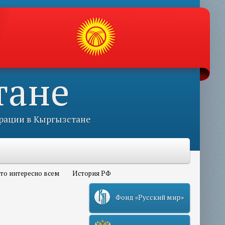
тане
рации в Кыргызстане
то интересно всем
История РФ
Фонд «Русский мир»