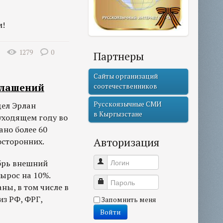
м!
1279
0
Партнеры
Сайты организаций
глашений
соотечественников
Русскоязычные СМИ
дел Эрлан
в Кыргызстане
уходящем году во
но более 60
Авторизация
осторонних.
Логин
брь внешний
вырос на 10%.
Пароль
ны, в том числе в
из РФ, ФРГ,
Запомнить меня
Войти