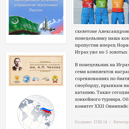
скелетоне Александром
понедельнику наша ком
пропустив вперед Норв
Играх уже по 5 золотых
В понедельник на Играх
семи комплектов наград
соревнованиях по биатл
сноуборду, прыжкам на
катанию. Также сегодн
хоккейного турнира. О
комитет XXII Олимпийс
Создано: 17.02.14 /
Категор