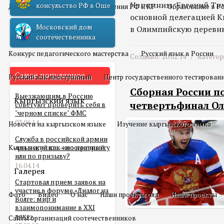
Напомним, Евгений Тим
консульство РФ в Оше
Двойное гражданство
Отношения РФ и КР
Образование в Р
основной делегацией К
Московский дом
в Олимпийскую деревню
Русский язык
соотечественника
Конкурс педагогического мастерства
Русский язык в России
Создано: 20.02.14 /
Катего
Самое популярное
Русский как иностранный
Центр государственного тестирован
Сборная России п
Выезжающим в Россию
Кыргызский язык
четвертьфинал О
советуют проверить себя в
"черном списке" ФМС
03.06.14
Новости на кыргызском языке
Изучение кыргызского языка
Служба в российской армии
Кыргызский как иностранный
для мигранта – по контракту
или по призыву?
16.04.14
Галерея
Стартовал прием заявок на
участие в форуме «Диалог на
Фото
Видео
О нас
Наши проекты олд
Наши проекты
Волге: мир и
взаимопонимание в XXI
веке»
Сайты организаций соотечественников