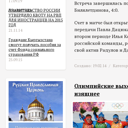
17.09.19
Встреча завершилась п
Аналитика
Билялетдинова, 4:0.
ПРАВИТЕЛЬСТВО РОССИИ
УТВЕРДИЛО КВОТУ НА РВП
ДЛЯ ИНОСТРАНЦЕВ НА 2015
Счет в матче был откры
ГОД
передачи Павла Дацюка
21.11.14
втором периоде Илья К
Граждане Кыргызстана
российской команды, р
смогут получать пособия за
счет Фонда социального
свой актив Радулов и Д
страхования РФ
25.09.15
Создано: 19.02.14 /
Катего
Олимпийские выхо
изящнее