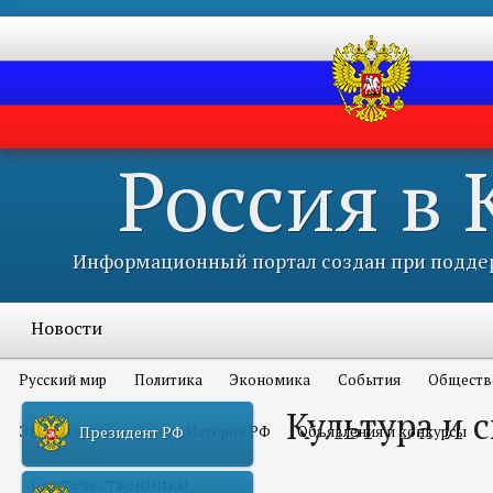
Россия в
Информационный портал создан при поддер
Новости
Русский мир
Политика
Экономика
События
Обществ
Культура и 
Это интересно всем
История РФ
Объявления и конкурсы
Президент РФ
Соотечественники