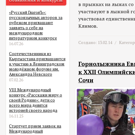
в прыжках на лыжах со 
участвауют в лыжной го
«Русский ГлаголЪ»:
русскоязычных авторов за
участвовал единственн
рубежом приглашают
Климов.
заявить о себе на
международном
литературном конкурсе
Создано: 13.02.14 /
Катего
16.07.26
Соотечественники из
Кыргызстана приглашаются
Горнолыжника Ев
к участию в Ленинградском
молодёжном форуме им.
к XXII Олимпийск
Александра Невского
Сочи
07.02.26
VIII Международный
конкурс «Расскажи миру о
своей Родине»: дети со
всего мира делятся
историей своего народа
16.11.25
Стартует прием заявок на
Международный