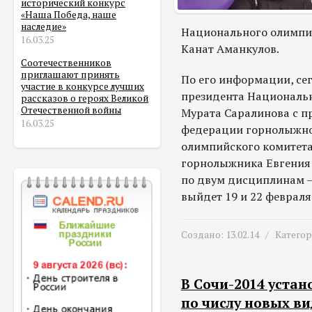
исторический конкурс
«Наша Победа, наше
наследие»
Национального олимпи
16.03.25
Канат Аманкулов.
Соотечественников
приглашают принять
По его информации, се
участие в конкурсе лучших
президента Национальн
рассказов о героях Великой
Отечественной войны
Мурата Саралинова с 
16.03.25
федерации горнолыжно
олимпийского комитета
горнолыжника Евгения
по двум дисциплинам – 
выйдет 19 и 22 февраля
Создано: 13.02.14 /
Катего
В Сочи-2014 уста
по числу новых ви