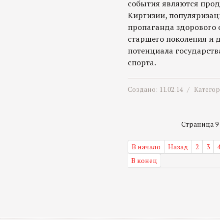
события являются про
Киргизии, популяризац
пропаганда здорового 
старшего поколения и д
потенциала государств
спорта.
Создано: 11.02.14 /
Катего
Страница 9 и
В начало
Назад
2
3
В конец