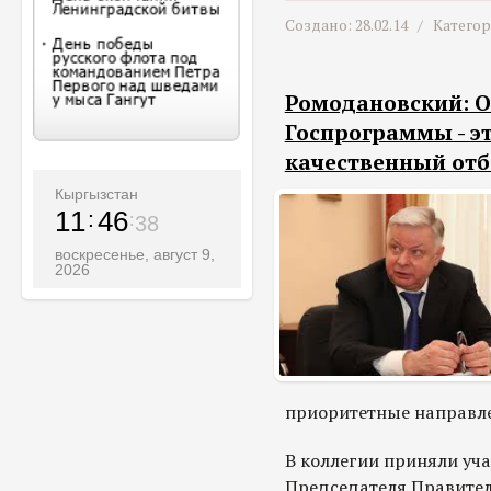
Создано: 28.02.14 /
Катего
Ромодановский: О
Госпрограммы - 
качественный отб
Кыргызстан
11
46
40
воскресенье, август 9,
2026
приоритетные направле
В коллегии приняли уча
Председателя Правител