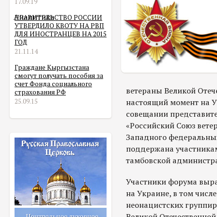
17.09.19
Аналитика
ПРАВИТЕЛЬСТВО РОССИИ
УТВЕРДИЛО КВОТУ НА РВП
ДЛЯ ИНОСТРАНЦЕВ НА 2015
ГОД
21.11.14
Граждане Кыргызстана
смогут получать пособия за
счет Фонда социального
ветераны Великой Отеч
страхования РФ
25.09.15
настоящий момент на У
совещании представит
«Российский Союз ветер
Западного федеральных
поддержана участникам
тамбовской администр
Участники форума выра
на Украине, в том числ
неонацистских группир
Великой Отечественной