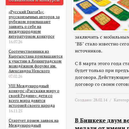
«Русский ГлаголЪ»:
русскоязычных авторов за
рубежом приглашают
заявить о себе на
международном
заключить с мобильным
литературном конкурсе
16.07.26
"ВБ" стало известно сег
источников.
Соотечественники из
Кыргызстана приглашаются
к участию в Ленинградском
С 8 марта этого года с
молодёжном форуме им.
будет только при пред
Александра Невского
07.02.26
договора. Действующие
договор со своим сотов
VIII Международный
конкурс «Расскажи миру о
своей Родине»: дети со
Создано: 28.02.14 /
Катего
всего мира делятся
историей своего народа
16.11.25
В Бишкеке двум в
Стартует прием заявок на
Международный
медали от имени 