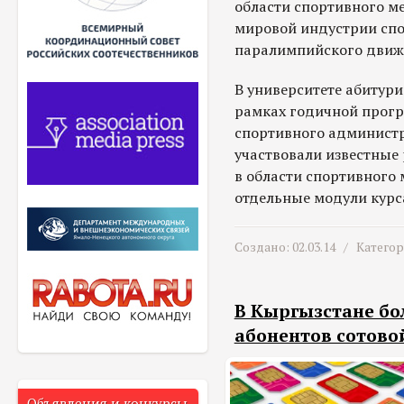
области спортивного м
мировой индустрии спо
паралимпийского движ
В университете абитур
рамках годичной прог
спортивного администр
участвовали известные
в области спортивного
отдельные модули курс
Создано: 02.03.14 /
Катего
В Кыргызстане бо
абонентов сотово
Объявления и конкурсы