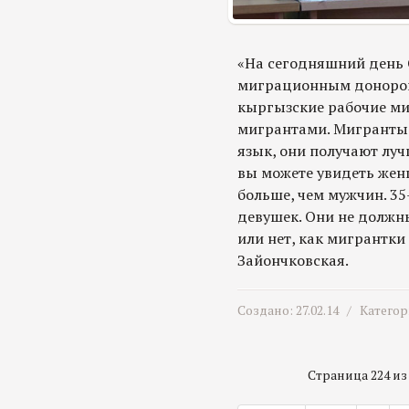
«На сегодняшний день 
миграционным донором 
кыргызские рабочие м
мигрантами. Мигранты 
язык, они получают луч
вы можете увидеть же
больше, чем мужчин. 35
девушек. Они не должн
или нет, как мигрантки
Зайончковская.
Создано: 27.02.14 /
Категор
Страница 224 из 