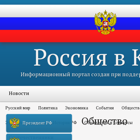
Россия в
Информационный портал создан при поддер
Новости
Русский мир
Политика
Экономика
События
Обществ
Общество
Это интересно всем
История РФ
Объявления и конкурсы
Президент РФ
Соотечественники