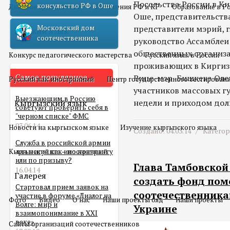
Посольства России в Ки
консульство РФ в Оше
Двойное гражданство
Отношения РФ и КР
Образование в Р
Оше, представительств
Московский дом
представители мэрий, 
Русский язык
соотечественника
руководство Ассамблеи
общественных организа
Конкурс педагогического мастерства
Русский язык в России
проживающих в Киргизи
Самое популярное
Вице-мэр Бишкека Олег
Русский как иностранный
Центр государственного тестирован
участников массовых г
Выезжающим в Россию
недели и приходом дол
Кыргызский язык
советуют проверить себя в
"черном списке" ФМС
03.06.14
Новости на кыргызском языке
Изучение кыргызского языка
Создано: 04.03.14 /
Катего
Служба в российской армии
Кыргызский как иностранный
для мигранта – по контракту
или по призыву?
Глава Тамбовской
16.04.14
Галерея
создать фонд пом
Стартовал прием заявок на
соотечественник
участие в форуме «Диалог на
Фото
Видео
О нас
Наши проекты олд
Наши проекты
Волге: мир и
Украине
взаимопонимание в XXI
веке»
Сайты организаций соотечественников