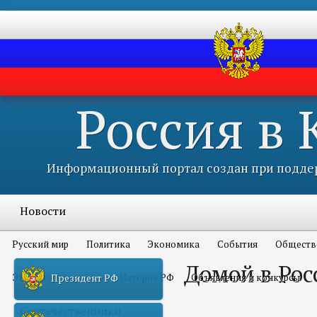
Россия в
Информационный портал создан при поддер
Новости
Русский мир
Политика
Экономика
События
Обществ
Домой в Ро
Это интересно всем
История РФ
Объявления и конкурсы
Президент РФ
Соотечественники