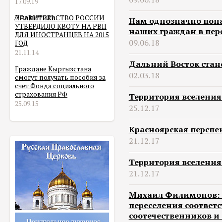
17.09.19
Аналитика
ПРАВИТЕЛЬСТВО РОССИИ
Нам однозначно пон
УТВЕРДИЛО КВОТУ НА РВП
наших граждан в пер
ДЛЯ ИНОСТРАНЦЕВ НА 2015
09.06.18
ГОД
21.11.14
Дальний Восток стан
Граждане Кыргызстана
02.03.18
смогут получать пособия за
счет Фонда социального
страхования РФ
Территория вселения
25.09.15
25.12.17
Красноярская перспе
21.12.17
Территория вселения
21.12.17
Михаил Филимонов: Г
переселения соответ
соотечественников и