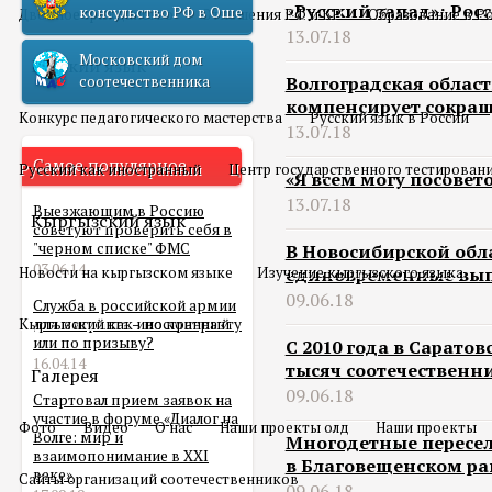
«Русский запад»: Рос
консульство РФ в Оше
Двойное гражданство
Отношения РФ и КР
Образование в Р
13.07.18
Московский дом
Русский язык
соотечественника
Волгоградская област
компенсирует сокра
Конкурс педагогического мастерства
Русский язык в России
13.07.18
Самое популярное
Русский как иностранный
Центр государственного тестирован
«Я всем могу посовет
13.07.18
Выезжающим в Россию
Кыргызский язык
советуют проверить себя в
"черном списке" ФМС
В Новосибирской обл
03.06.14
Новости на кыргызском языке
Изучение кыргызского языка
единовременные вып
09.06.18
Служба в российской армии
Кыргызский как иностранный
для мигранта – по контракту
или по призыву?
С 2010 года в Сарато
16.04.14
тысяч соотечественн
Галерея
09.06.18
Стартовал прием заявок на
участие в форуме «Диалог на
Фото
Видео
О нас
Наши проекты олд
Наши проекты
Волге: мир и
Многодетные пересе
взаимопонимание в XXI
в Благовещенском р
веке»
Сайты организаций соотечественников
09.06.18