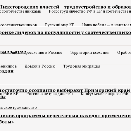
Нижегородских властей – трудоустройство и образо
с соотечественниками
Россотрудничество РФ в КР и соотечестве
 соотечественников
Русский мир КР
Наша победа — в нашем е
тройке лидеров по популярности у соотечественнико
ежная зима
овольного переселения в Россию
Территории вселения
О рабо
твенников
Домой в Россию
Трудовая миграция
гадан
достаточно осознанно выбирают Приморский край
о РФ в КР
Российское гражданство
Консульские вопросы РФ
я»
изское гражданство
ников программы переселения находят применени
боты»