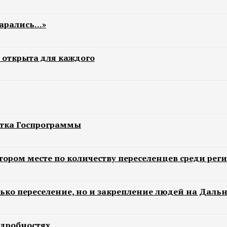
арались...»
 открыта для каждого
етка Госпрограммы
тором месте по количеству переселенцев среди рег
ько переселение, но и закрепление людей на Дальн
одробностях