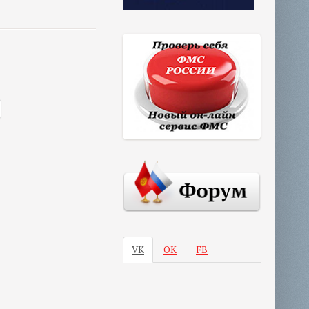
VK
ОК
FB