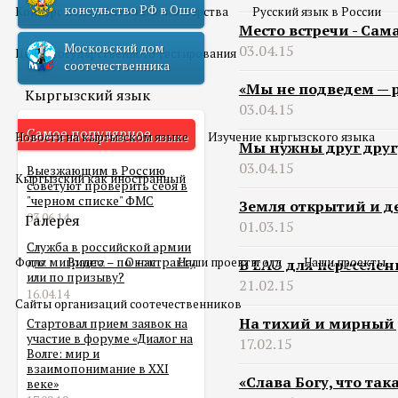
консульство РФ в Оше
Конкурс педагогического мастерства
Русский язык в России
Место встречи - Сам
Московский дом
03.04.15
Центр государственного тестирования
соотечественника
«Мы не подведем — 
Кыргызский язык
03.04.15
Самое популярное
Новости на кыргызском языке
Изучение кыргызского языка
Мы нужны друг друг
03.04.15
Выезжающим в Россию
Кыргызский как иностранный
советуют проверить себя в
"черном списке" ФМС
Земля открытий и д
03.06.14
Галерея
01.03.15
Служба в российской армии
Фото
для мигранта – по контракту
Видео
О нас
Наши проекты олд
Наши проекты
В ЕАО для переселе
или по призыву?
21.02.15
16.04.14
Сайты организаций соотечественников
На тихий и мирный
Стартовал прием заявок на
участие в форуме «Диалог на
17.02.15
Волге: мир и
взаимопонимание в XXI
«Слава Богу, что та
веке»