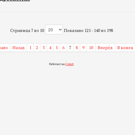
Страница 7 из 10
Показано 121 - 140 из 198
чало
Назад
1
2
3
4
5
6
7
8
9
10
Вперёд
В конец
Работает на
Cobalt