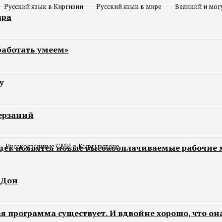
Русский язык в Киргизии
Русский язык в мире
Великий и мог
ара
работать умеем»
у
ерзаний
Русскоязычные СМИ в Кыргызстане
нцев появятся новые высокооплачиваемые рабочие 
 Дон
кая программа существует. И вдвойне хорошо, что он