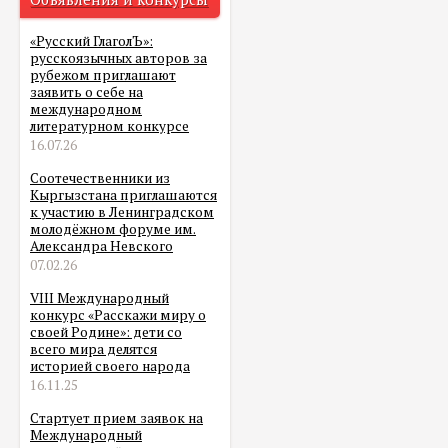
«Русский ГлаголЪ»:
русскоязычных авторов за
рубежом приглашают
заявить о себе на
международном
литературном конкурсе
16.07.26
Соотечественники из
Кыргызстана приглашаются
к участию в Ленинградском
молодёжном форуме им.
Александра Невского
07.02.26
VIII Международный
конкурс «Расскажи миру о
своей Родине»: дети со
всего мира делятся
историей своего народа
16.11.25
Стартует прием заявок на
Международный