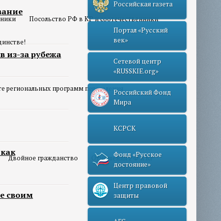
Российская газета
вание
нники
Посольство РФ в КР и соотечественники
Портал «Русский
век»
динстве!
в из-за рубежа
Сетевой центр
«RUSSKIE.org»
те региональных программ переселения
Российский Фонд
Мира
КСРСК
 как
Фонд «Русское
Двойное гражданство
Отношения РФ и КР
достояние»
Центр правовой
е своим
защиты