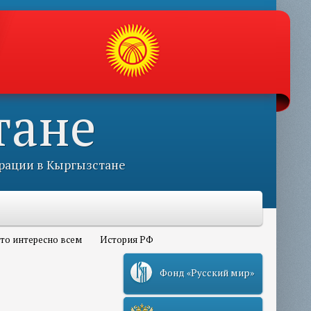
тане
рации в Кыргызстане
то интересно всем
История РФ
Фонд «Русский мир»