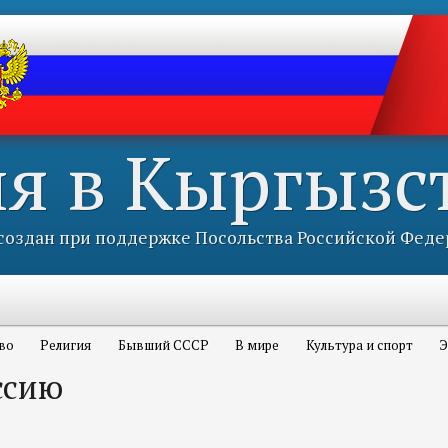
ия в Кыргызс
оздан при поддержке Посольства Российской Феде
во
Религия
Бывший СССР
В мире
Культура и спорт
Э
ссию