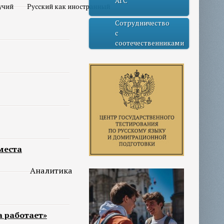
АГС
учий
Русский как иностранный
Сотрудничество
с
соотечественниками
места
Аналитика
а работает»