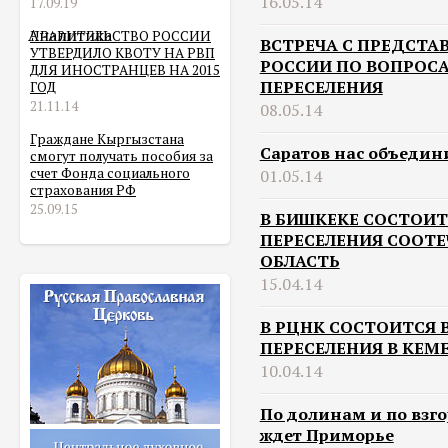
16.05.14
17.09.19
Аналитика
ПРАВИТЕЛЬСТВО РОССИИ
ВСТРЕЧА С ПРЕДСТА
УТВЕРДИЛО КВОТУ НА РВП
РОССИИ ПО ВОПРОС
ДЛЯ ИНОСТРАНЦЕВ НА 2015
ПЕРЕСЕЛЕНИЯ
ГОД
21.11.14
08.05.14
Граждане Кыргызстана
Саратов нас объедин
смогут получать пособия за
счет Фонда социального
01.05.14
страхования РФ
25.09.15
В БИШКЕКЕ СОСТОИ
ПЕРЕСЕЛЕНИЯ СООТ
ОБЛАСТЬ
15.04.14
В РЦНК СОСТОИТСЯ
ПЕРЕСЕЛЕНИЯ В КЕМ
10.04.14
По долинам и по взго
ждет Приморье