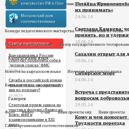
консульство РФ в Оше
Татьяна Криволапова:
Двойное гражданство
Отношения РФ и КР
Образование в Р
их принимать»
Московский дом
24.06.14
Русский язык
соотечественника
Светлана Камнева: ч
Конкурс педагогического мастерства
Русский язык в России
принять, но и удержа
18.06.14
Самое популярное
Русский как иностранный
Центр государственного тестирован
Сахалин открыт для 
Выезжающим в Россию
Кыргызский язык
10.06.14
советуют проверить себя в
"черном списке" ФМС
03.06.14
Новости на кыргызском языке
Изучение кыргызского языка
Сибирское море
04.06.14
Служба в российской армии
Кыргызский как иностранный
для мигранта – по контракту
или по призыву?
Встреча с представит
16.04.14
вопросам добровольн
Галерея
29.05.14
Стартовал прием заявок на
участие в форуме «Диалог на
Фото
Видео
О нас
Наши проекты олд
Наши проекты
Волге: мир и
Кому и чем помогает
взаимопонимание в XXI
Трудности переезда
веке»
Сайты организаций соотечественников