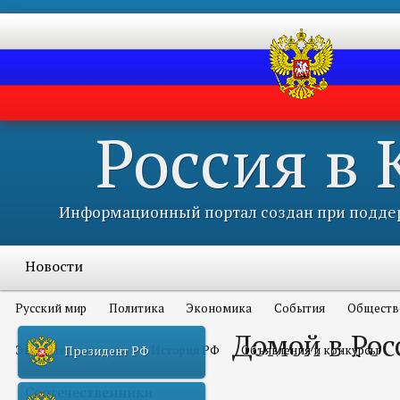
Россия в
Информационный портал создан при поддер
Новости
Русский мир
Политика
Экономика
События
Обществ
Домой в Ро
Это интересно всем
История РФ
Объявления и конкурсы
Президент РФ
Соотечественники